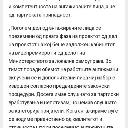
и компетентноста на ангажираните лица, а не
од партиската припадност.
„Поголем дел од ангажираните лица се
преземени од првата фаза на проектот од дел
на проектот на кој беше задолжен кабинетот
на вицепремиерот и од делот на
Министерството за локална самоуправа. Во
тимот поради обемот на работните ангажмани
вклучени се и дополнителни лица чиј избор е
извршен согласно предвидените законски
процедури. Досега имав слушнато за партиски
вработувања и непотизам, но немав слушнато
за категорија пријатели. Кога ангажираме луѓе
се водиме првенствено од квалитетот и
стручноста што ги поседуваат ангажираните