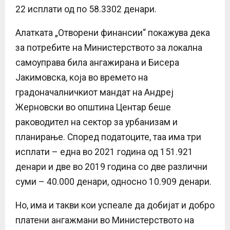
22 исплати од по 58.3302 денари.
Алатката „Отворени финансии“ покажува дека
за потребите на Министерството за локална
самоуправа била ангажирана и Бисера
Јакимовска, која во времето на
градоначалничкиот мандат на Андреј
Жерновски во општина Центар беше
раководител на сектор за урбанизам и
планирање. Според податоците, таа има три
исплати – една во 2021 година од 151.921
денари и две во 2019 година со две различни
суми – 40.000 денари, односно 10.909 денари.
Но, има и такви кои успеале да добијат и добро
платени ангажмани во Министерството на