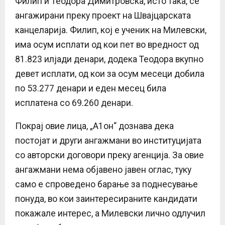
Филип и Теодора Димитровска, исто така, се
ангажирани преку проект на Швајцарската
канцеларија. Филип, кој е ученик на Милевски,
има осум исплати од кои пет во вредност од
81.823 илјади денари, додека Теодора вкупно
девет исплати, од кои за осум месеци добила
по 53.277 денари и еден месец била
исплатена со 69.260 денари.
Покрај овие лица, „А1он“ дознава дека
постојат и други ангажмани во институцијата
со авторски договори преку агенција. За овие
ангажмани нема објавено јавен оглас, туку
само е спроведено барање за поднесување
понуда, во кои заинтересираните кандидати
покажале интерес, а Милевски лично одлучил