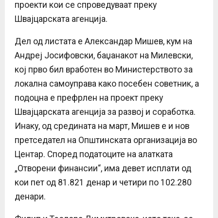
проекти кои се спроведуваат преку
Швајцарската агенција.
Дел од листата е Александар Мишев, кум на
Андреј Јосифовски, баџанакот на Милевски,
кој прво бил вработен во Министерството за
локална самоуправа како посебен советник, а
подоцна е префрлен на проект преку
Швајцарската агенција за развој и соработка.
Инаку, од средината на март, Мишев е и нов
претседател на Општинската организација во
Центар. Според податоците на алатката
„Отворени финансии“, има девет исплати од
кои пет од 81.821 денар и четири по 102.280
денари.