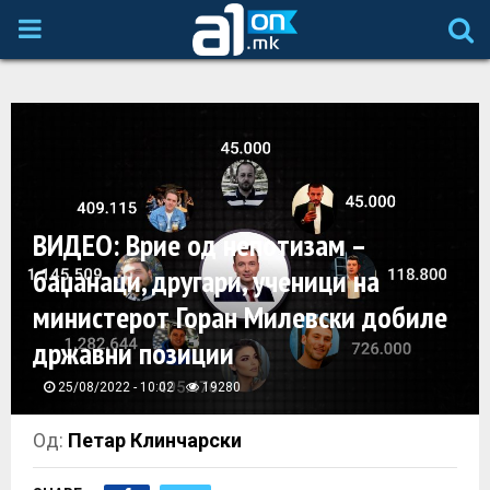
P
R
I
M
ВИДЕО: Врие од непотизам –
A
баџанаци, другари, ученици на
министерот Горан Милевски добиле
R
државни позиции
Y
25/08/2022 - 10:02
19280
M
Од:
Петар Клинчарски