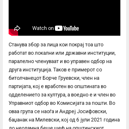
Станува збор за лица кои покрај тоа што
работат во локални или државни институции,
паралелно членуваат и во управен одбор на
друга институција. Таков е примерот со
битолчанецот Борче Груевски, член на
партијата, кој е вработен во општината во
одделението за култура, а воедно е и член во
Управниот одбор во Комисијата за пошти. Во
оваа група се наоѓа и Андреј Јосифовски,
баџанак на Милевски, кој од 6 јули 2021 година
до неодамна беше шеф на општинскиот