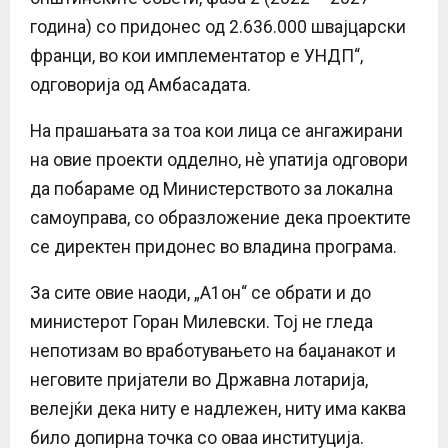
година) со придонес од 2.636.000 швајцарски
франци, во кои имплементатор е УНДП“,
одговорија од Амбасадата.
На прашањата за тоа кои лица се ангажирани
на овие проекти одделно, нè упатија одговори
да побараме од Министерството за локална
самоуправа, со образложение дека проектите
се директен придонес во владина програма.
За сите овие наоди, „А1он“ се обрати и до
министерот Горан Милевски. Тој не гледа
непотизам во вработувањето на баџанакот и
неговите пријатели во Државна лотарија,
велејќи дека ниту е надлежен, ниту има каква
било допирна точка со оваа институција.