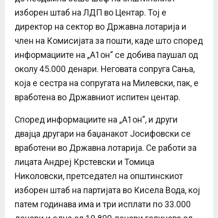
изборен штаб на ЛДП во Центар. Тој е
директор на сектор во Државна лотарија и
член на Комисијата за пошти, каде што според
информациите на „А1он“ се добива паушал од
околу 45.000 денари. Неговата сопруга Сања,
која е сестра на сопругата на Милевски, пак, е
вработена во Државниот испитен центар.
Според информациите на „А1он“, и други
двајца другари на баџанакот Јосифовски се
вработени во Државна лотарија. Се работи за
лицата Андреј Крстевски и Томица
Николовски, претседател на општинскиот
изборен штаб на партијата во Кисела Вода, кој
патем годинава има и три исплати по 33.000