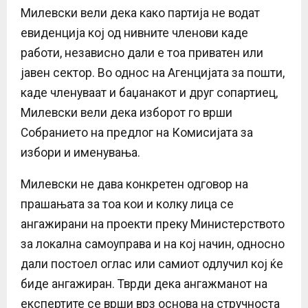
Милевски вели дека како партија не водат
евиденција кој од нивните членови каде
работи, независно дали е тоа приватен или
јавен сектор. Во однос на Агенцијата за пошти,
каде членуваат и баџанакот и друг сопартиец,
Милевски вели дека изборот го врши
Собранието на предлог на Комисијата за
избори и именувања.
Милевски не дава конкретен одговор на
прашањата за тоа кои и колку лица се
ангажирани на проекти преку Министерството
за локална самоуправа и на кој начин, односно
дали постоел оглас или самиот одлучил кој ќе
биде ангажиран. Тврди дека ангажманот на
експертите се врши врз основа на стручноста