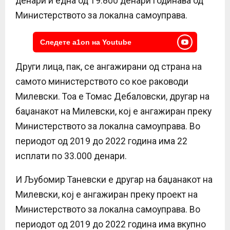
денари и една од 19.800 денари годинава од
Министерството за локална самоуправа.
Следете a1on на Youtube
Други лица, пак, се ангажирани од страна на
самото министерството со кое раководи
Милевски. Тоа е Томас Дебаловски, другар на
баџанакот на Милевски, кој е ангажиран преку
Министерството за локална самоуправа. Во
периодот од 2019 до 2022 година има 22
исплати по 33.000 денари.
И Љубомир Таневски е другар на баџанакот на
Милевски, кој е ангажиран преку проект на
Министерството за локална самоуправа. Во
периодот од 2019 до 2022 година има вкупно