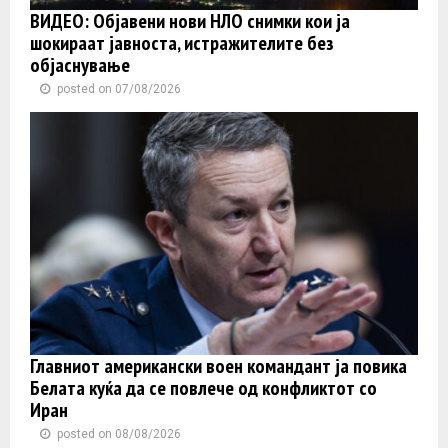
ВИДЕО: Објавени нови НЛО снимки кои ја
шокираат јавноста, истражителите без
објаснување
posted on 07/08/2026
Главниот американски воен командант ја повика
Белата куќа да се повлече од конфликтот со
Иран
posted on 08/08/2026