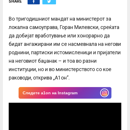
SHARE
E
N
Во тригодишниот мандат на министерот за
локална самоуправа, Горан Милевски, среќата
U
да добијат вработување или хонорарно да
бидат ангажирани им се насмевнала на негови
роднини, партиски истомисленици и пријатели
на неговиот баџанак – и тоа во разни
институции, но и во министерството со кое
раководи, открива „А1он“.
Следете a1on на Instagram