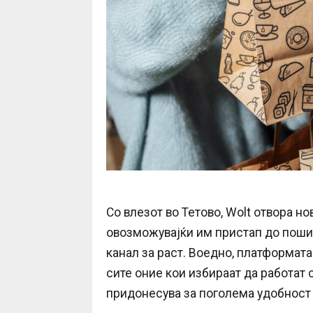
Со влезот во Тетово, Wolt отвора н
овозможувајќи им пристап до поши
канал за раст. Воедно, платформат
сите оние кои избираат да работат
придонесува за поголема удобност 