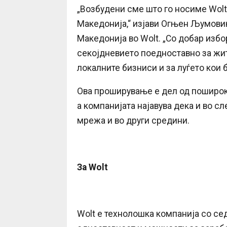
„Возбудени сме што го носиме Wolt
Македонија,“ изјави Огњен Љумовиќ
Македонија во Wolt. „Со добар избо
секојдневието поедноставно за жи
локалните бизниси и за луѓето кои 
Ова проширување е дел од пошироки
а компанијата најавува дека и во с
мрежа и во други средини.
За Wolt
Wolt е технолошка компанија со сед