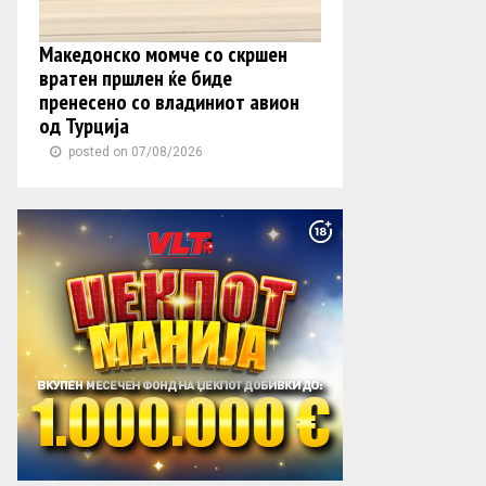
Македонско момче со скршен
вратен пршлен ќе биде
пренесено со владиниот авион
од Турција
posted on 07/08/2026