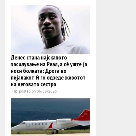
Денес стана најскапото
засилување на Реал, а сè уште ја
носи болката: Дрога во
пијалакот ѝ го одзеде животот
на неговата сестра
posted on 06/08/2026