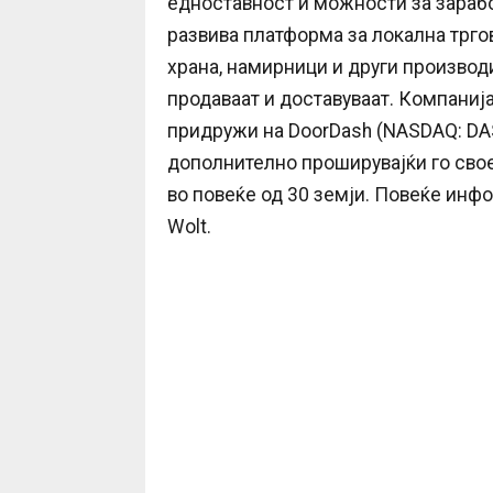
едноставност и можности за зарабо
развива платформа за локална тргов
храна, намирници и други производи
продаваат и доставуваат. Компанија
придружи на DoorDash (NASDAQ: DASH)
дополнително проширувајќи го сво
во повеќе од 30 земји. Повеќе инф
Wolt.