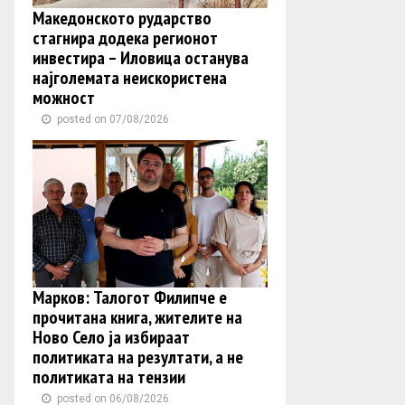
Македонското рударство
стагнира додека регионот
инвестира – Иловица останува
најголемата неискористена
можност
posted on 07/08/2026
Марков: Талогот Филипче е
прочитана книга, жителите на
Ново Село ја избираат
политиката на резултати, а не
политиката на тензии
posted on 06/08/2026