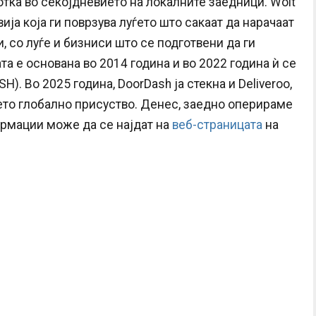
тка во секојдневието на локалните заедници. Wolt
ија која ги поврзува луѓето што сакаат да нарачаат
, со луѓе и бизниси што се подготвени да ги
та е основана во 2014 година и во 2022 година ѝ се
. Во 2025 година, DoorDash ја стекна и Deliveroo,
ето глобално присуство. Денес, заедно оперираме
ормации може да се најдат на
веб-страницата
на