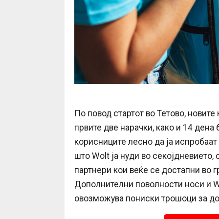
По повод стартот во Тетово, новите
првите две нарачки, како и 14 дена
корисниците лесно да ја испробаат 
што Wolt ја нуди во секојдневието
партнери кои веќе се достапни во г
Дополнителни поволности носи и Wo
овозможува пониски трошоци за дос