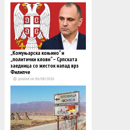
„Комуњарска коњино“ и
„политички кловн“ – Српската
заедница со жесток напад врз
Филипче
posted on 06/08/2026