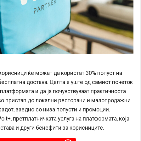
 корисници ќе можат да користат 30% попуст на
 бесплатна достава. Целта е уште од самиот почеток
платформата и да ја почувствуваат практичноста
, со пристап до локални ресторани и малопродажни
радот, заедно со низа попусти и промоции.
lt+, претплатничката услуга на платформата, која
тава и други бенефити за корисниците.