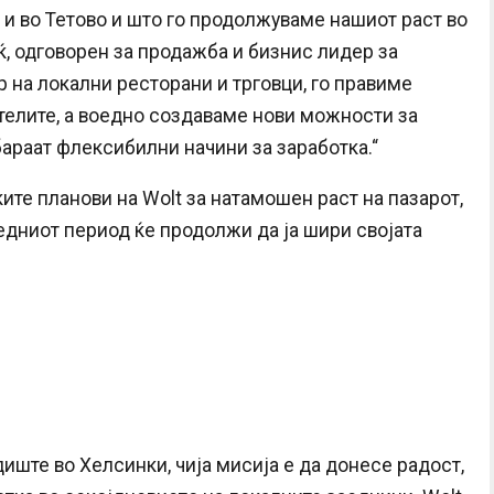
 и во Тетово и што го продолжуваме нашиот раст во
, одговорен за продажба и бизнис лидер за
р на локални ресторани и трговци, го правиме
телите, а воедно создаваме нови можности за
бараат флексибилни начини за заработка.“
те планови на Wolt за натамошен раст на пазарот,
ледниот период ќе продолжи да ја шири својата
иште во Хелсинки, чија мисија е да донесе радост,