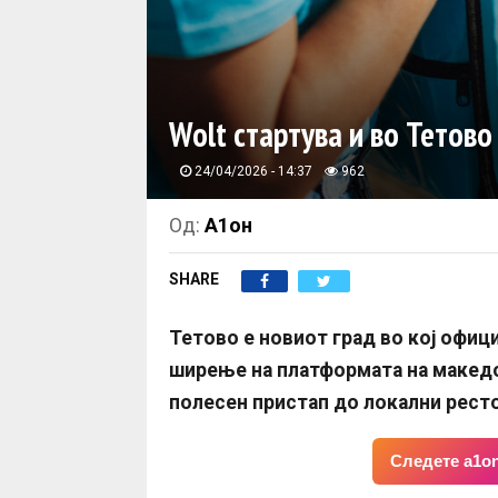
Wolt стартува и во Тетово
24/04/2026 - 14:37
962
Од:
А1он
SHARE
Тетово е новиот град во кој офиц
ширење на платформата на македо
полесен пристап до локални ресто
Следете a1on