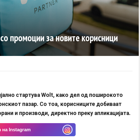
 со промоции за новите корисници
ијално стартува Wolt, како дел од поширокото
нскиот пазар. Со тоа, корисниците добиваат
рани и производи, директно преку апликацијата.
 на Instagram