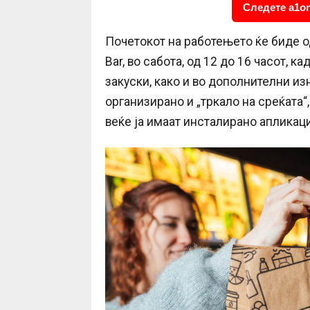
Следете a1on
Почетокот на работењето ќе биде одб
Bar, во сабота, од 12 до 16 часот, 
закуски, како и во дополнителни из
организирано и „тркало на среќата“
веќе ја имаат инсталирано апликаци