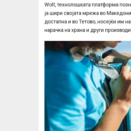
Wolt, технолошката платформа позн
ја шири својата мрежа во Македониј
достапна и во Тетово, носејќи им н
нарачка на храна и други производи