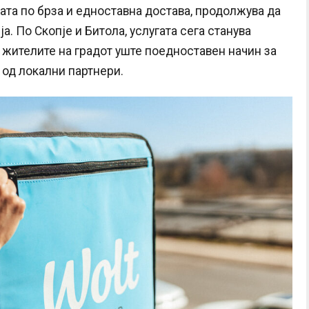
ата по брза и едноставна достава, продолжува да
а. По Скопје и Битола, услугата сега станува
а жителите на градот уште поедноставен начин за
 од локални партнери.