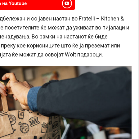
 на Youtube
ележан и со јавен настан во Fratelli – Kitchen &
каде посетителите ќе можат да уживаат во пијалаци и
ненадувања. Во рамки на настанот ќе биде
, преку кое корисниците што ќе ја преземат или
јата ќе можат да освојат Wolt подароци.