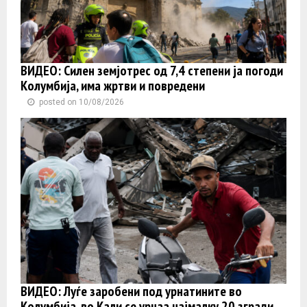
ВИДЕО: Силен земјотрес од 7,4 степени ја погоди
Колумбија, има жртви и повредени
posted on 10/08/2026
ВИДЕО: Луѓе заробени под урнатините во
Колумбија, во Кали се урнаа најмалку 20 згради