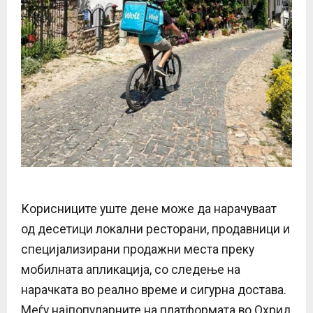
Корисниците уште дене може да нарачуваат
од десетици локални ресторани, продавници и
специјализирани продажни места преку
мобилната апликација, со следење на
нарачката во реално време и сигурна достава.
Меѓу најпопуларните на платформата во Охрид