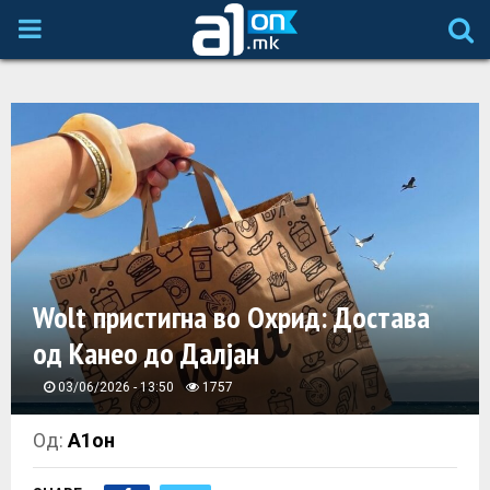
P
R
I
M
A
Wolt пристигна во Охрид: Достава
R
од Канео до Далјан
Y
03/06/2026 - 13:50
1757
M
Од:
А1он