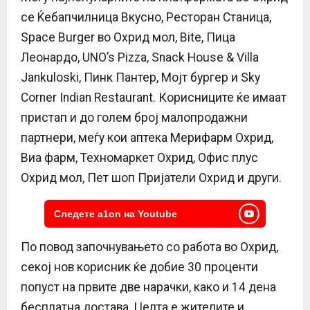
се Ќебапчилница Вкусно, Ресторан Станица,
Space Burger во Охрид мол, Bite, Пица
Леонардо, UNO’s Pizza, Snack House & Villa
Jankuloski, Пинк Пантер, Мојт бургер и Sky
Corner Indian Restaurant. Корисниците ќе имаат
пристап и до голем број малопродажни
партнери, меѓу кои аптека Мерифарм Охрид,
Виа фарм, Техномаркет Охрид, Офис плус
Охрид мол, Пет шоп Пријатели Охрид и други.
Следете a1on на Youtube
По повод започнувањето со работа во Охрид,
секој нов корисник ќе добие 30 проценти
попуст на првите две нарачки, како и 14 дена
бесплатна достава. Целта е жителите и