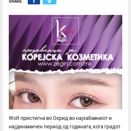
SHARE
E
N
U
Wolt пристигна во Охрид во најзабавниот и
најдинамичен период од годината, кога градот