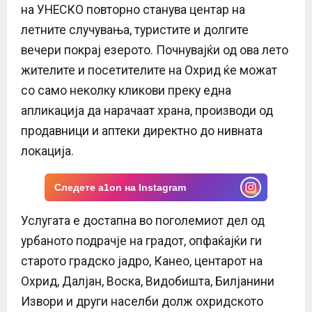
на УНЕСКО повторно станува центар на
летните случувања, туристите и долгите
вечери покрај езерото. Почнувајќи од ова лето
жителите и посетителите на Охрид ќе можат
со само неколку кликови преку една
апликација да нарачаат храна, производи од
продавници и аптеки директно до нивната
локација.
Следете a1on на Instagram
Услугата е достапна во поголемиот дел од
урбаното подрачје на градот, опфаќајќи ги
старото градско јадро, Канео, центарот на
Охрид, Далјан, Воска, Видобишта, Билјанини
Извори и други населби долж охридското