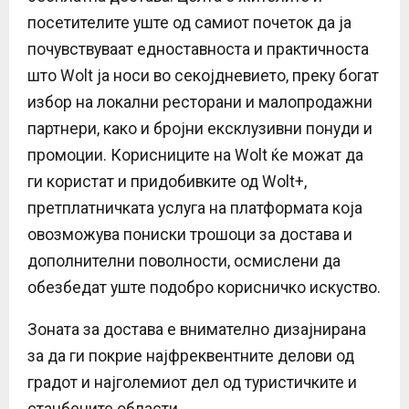
посетителите уште од самиот почеток да ја
почувствуваат едноставноста и практичноста
што Wolt ја носи во секојдневието, преку богат
избор на локални ресторани и малопродажни
партнери, како и бројни ексклузивни понуди и
промоции. Корисниците на Wolt ќе можат да
ги користат и придобивките од Wolt+,
претплатничката услуга на платформата која
овозможува пониски трошоци за достава и
дополнителни поволности, осмислени да
обезбедат уште подобро корисничко искуство.
Зоната за достава е внимателно дизајнирана
за да ги покрие најфреквентните делови од
градот и најголемиот дел од туристичките и