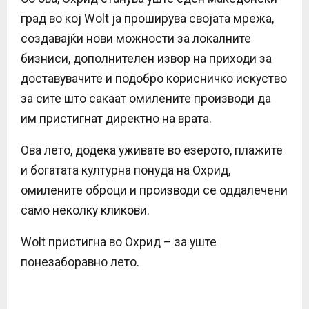
град во кој Wolt ја проширува својата мрежа,
создавајќи нови можности за локалните
бизниси, дополнителен извор на приходи за
доставувачите и подобро корисничко искуство
за сите што сакаат омилените производи да
им пристигнат директно на врата.
Ова лето, додека уживате во езерото, плажите
и богатата културна понуда на Охрид,
омилените оброци и производи се оддалечени
само неколку кликови.
Wolt пристигна во Охрид – за уште
понезаборавно лето.