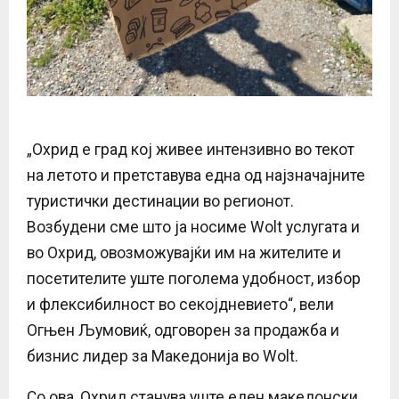
„Охрид е град кој живее интензивно во текот
на летото и претставува една од најзначајните
туристички дестинации во регионот.
Возбудени сме што ја носиме Wolt услугата и
во Охрид, овозможувајќи им на жителите и
посетителите уште поголема удобност, избор
и флексибилност во секојдневието“, вели
Огњен Љумовиќ, одговорен за продажба и
бизнис лидер за Македонија во Wolt.
Со ова, Охрид станува уште еден македонски