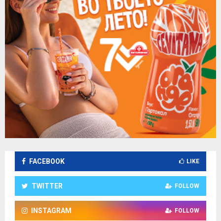
FACEBOOK
LIKE
TWITTER
FOLLOW
INSTAGRAM
FOLLOW