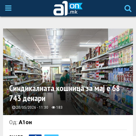
P
R
I
M
A
Синдикалната кошница за мај е 68
R
743 денари
Y
20/05/2026 - 11:30
183
M
Од:
А1он