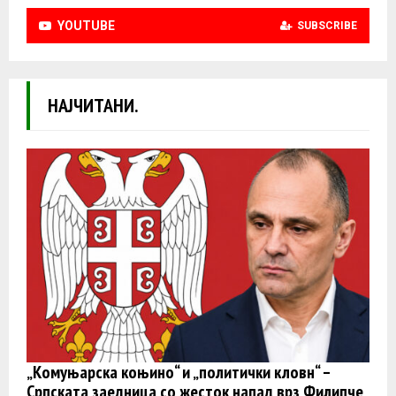
YOUTUBE
SUBSCRIBE
НАЈЧИТАНИ.
„Комуњарска коњино“ и „политички кловн“ –
Српската заедница со жесток напад врз Филипче