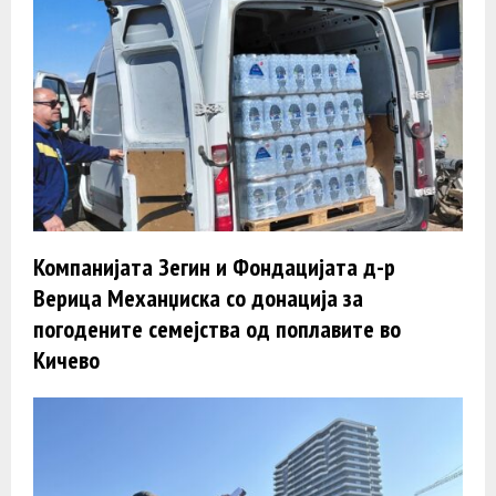
Компанијата Зегин и Фондацијата д-р
Верица Механџиска со донација за
погодените семејства од поплавите во
Кичево