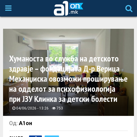
P
R
I
Хуманоста во служба на детското
M
здравје – фондацијата Д-р Верица
A
Механџиска овозможи проширување
на одделот за психофизиологија
R
при ЈЗУ Клинка за детски болести
Y
04/06/2026 - 13:26
753
M
Од:
А1он