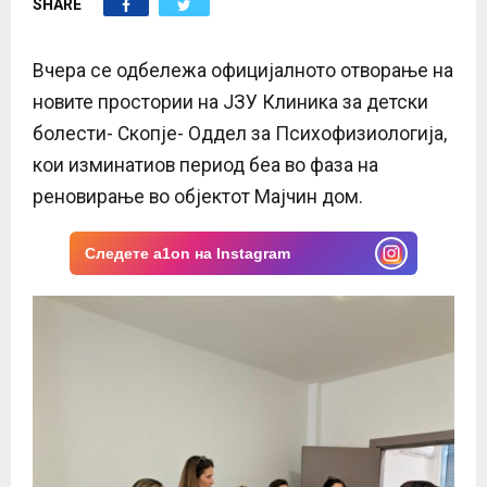
SHARE
E
N
Вчера се одбележа официјалното отворање на
новите простории на ЈЗУ Клиника за детски
U
болести- Скопје- Оддел за Психофизиологија,
кои изминатиов период беа во фаза на
реновирање во објектот Мајчин дом.
Следете a1on на Instagram