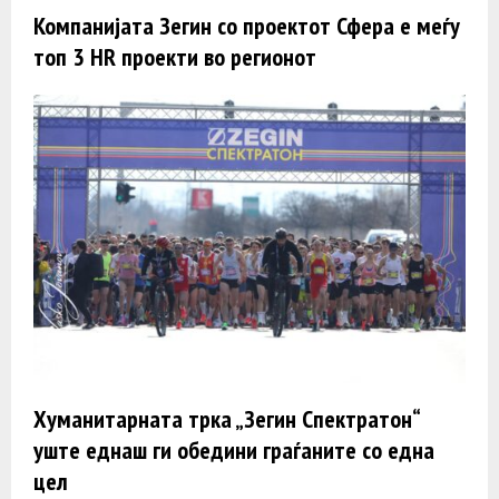
Компанијата Зегин со проектот Сфера е меѓу
топ 3 HR проекти во регионот
Хуманитарната трка „Зегин Спектратон“
уште еднаш ги обедини граѓаните со една
цел