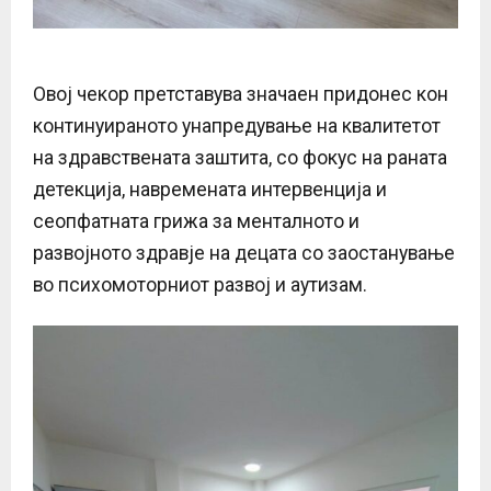
Овој чекор претставува значаен придонес кон
континуираното унапредување на квалитетот
на здравствената заштита, со фокус на раната
детекција, навремената интервенција и
сеопфатната грижа за менталното и
развојното здравје на децата со заостанување
во психомоторниот развој и аутизам.