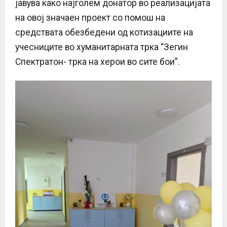
јавува како најголем донатор во реализацијата
на овој значаен проект со помош на
средствата обезбедени од котизациите на
учесниците во хуманитарната трка “Зегин
Спектратон- трка на херои во сите бои”.