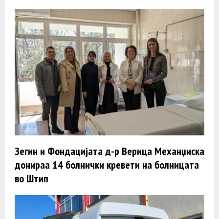
Зегин и Фондацијата д-р Верица Механџиска
донираа 14 болнички кревети на болницата
во Штип