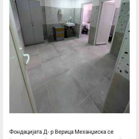
Фондацијата Д- р Верица Механџиска се