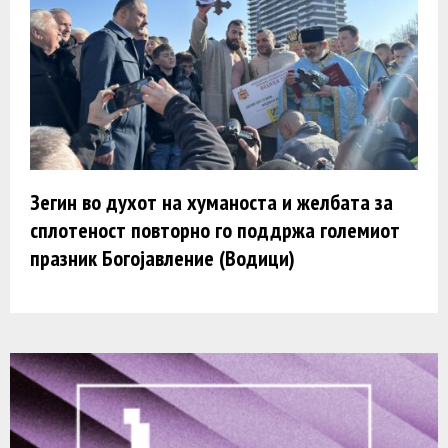
Зегин во духот на хуманоста и желбата за
сплотеност повторно го поддржа големиот
празник Богојавление (Водици)