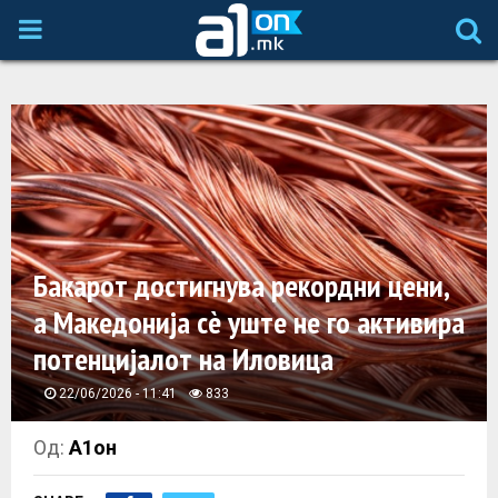
P
R
I
M
A
Бакарот достигнува рекордни цени,
а Македонија сè уште не го активира
R
потенцијалот на Иловица
Y
22/06/2026 - 11:41
833
M
Од:
А1он