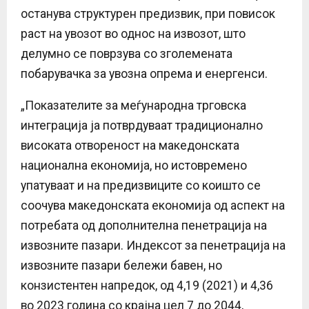
останува структурен предизвик, при повисок
раст на увозот во однос на извозот, што
делумно се поврзува со зголемената
побарувачка за увозна опрема и енергенси.
„Показателите за меѓународна трговска
интеграција ја потврдуваат традиционално
високата отвореност на македонската
национална економија, но истовремено
упатуваат и на предизвиците со коишто се
соочува македонската економија од аспект на
потребата од дополнителна пенетрација на
извозните пазари. Индексот за пенетрација на
извозните пазари бележи бавен, но
конзистентен напредок, од 4,19 (2021) и 4,36
во 2023 година со крајна цел 7 до 2044,