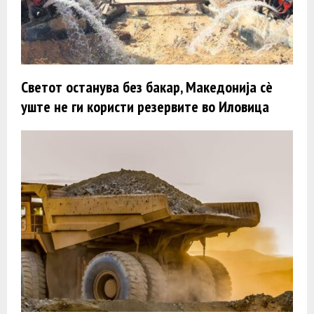
Светот останува без бакар, Македонија сè
уште не ги користи резервите во Иловица