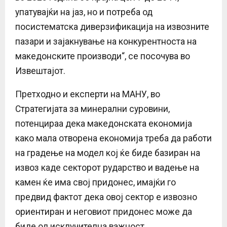
упатувајќи на јаз, но и потреба од
посистематска диверзификација на извозните
пазари и зајакнување на конкурентноста на
македонските производи“, се посочува во
Извештајот.
Претходно и експерти на МАНУ, во
Стратегијата за минерални суровини,
потенцираа дека македонската економија
како мала отворена економија треба да работи
на градење на модел кој ќе биде базиран на
извоз каде секторот рударство и вадење на
камен ќе има свој придонес, имајќи го
предвид фактот дека овој сектор е извозно
ориентиран и неговиот придонес може да
биде од исклучителна важност.