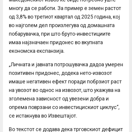
многу да се работи. За пример е земен растот
од 3,8% во третиот квартал од 2025 година, кој
во најголем дел произлегува од домашната
побарувачка, при што бруто-инвестициите
имаа најзначаен придонес во вкупната
економска експанзија.
„Личната и јавната потрошувачка дадоа умерен
позитивен придонес, додека нето-извозот
имаше негативен ефект поради побрзиот раст
на увозот во однос на извозот, што укажува на
зголемена зависност од увезени добра и
опрема поврзани со инвестицискиот циклус“,
се истакнува во Извештајот.
Во текстот се додава дека трговскиот дефицит