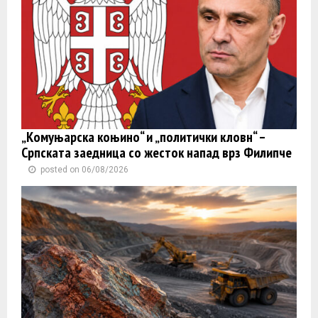
„Комуњарска коњино“ и „политички кловн“ –
Српската заедница со жесток напад врз Филипче
posted on 06/08/2026