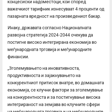
концесиски надоместоци, кои според
важечкиот тарифник изнесуваат 4 проценти од
пазарната вредност на произведениот бакар.
Инаку, државата согласно Националната
развојна стратегија 2024-2044 очекува да
постигне високо интегрирана економија во
меѓународната трговија и меѓународните
финансии.
„Зголемувањето на иновативноста,
продуктивноста и зајакнувањето на
конкурентниот притисок внатре, во домашната
економија, се клучни фактори за зголемување
на конкурентноста и за постигнување висока
интегрираност на земјава во клучните сфери
на меѓународната трговија и на меѓународните