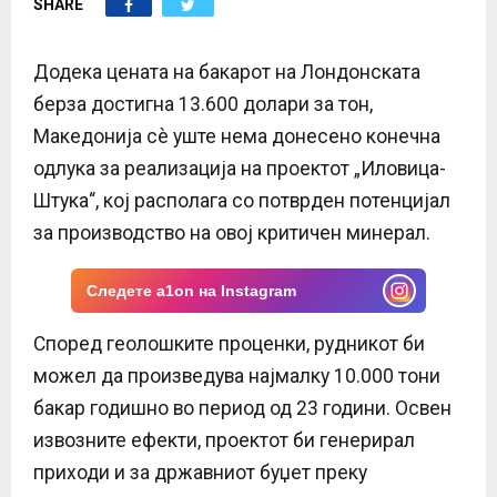
SHARE
E
N
Додека цената на бакарот на Лондонската
берза достигна 13.600 долари за тон,
U
Македонија сè уште нема донесено конечна
одлука за реализација на проектот „Иловица-
Штука“, кој располага со потврден потенцијал
за производство на овој критичен минерал.
Следете a1on на Instagram
Според геолошките проценки, рудникот би
можел да произведува најмалку 10.000 тони
бакар годишно во период од 23 години. Освен
извозните ефекти, проектот би генерирал
приходи и за државниот буџет преку