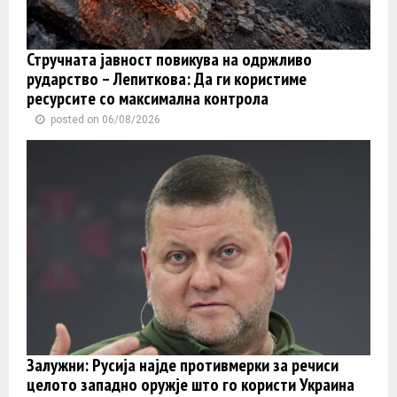
Стручната јавност повикува на одржливо
рударство – Лепиткова: Да ги користиме
ресурсите со максимална контрола
posted on 06/08/2026
Залужни: Русија најде противмерки за речиси
целото западно оружје што го користи Украина