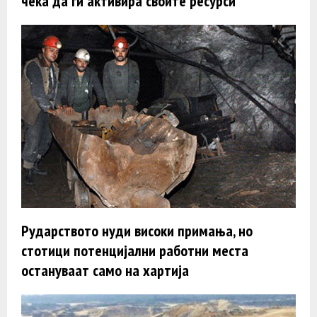
чека да ги активира своите ресурси
Рударството нуди високи примања, но
стотици потенцијални работни места
остануваат само на хартија