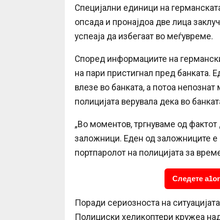
Специјални единици на германската
опсада и пронајдоа две лица заклу
успеаја да избегаат во меѓувреме.
Според информациите на германскио
на пари пристигнал пред банката. Е
влезе во банката, а потоа непознат 
полицијата верувала дека во банка
„Во моментов, тргнуваме од фактот 
заложници. Еден од заложниците е в
портпаролот на полицијата за време
Следете a1on
Поради сериозноста на ситуацијата
Полициски хеликоптери кружеа над 