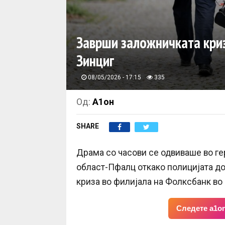
Заврши заложничката криз
Зинциг
08/05/2026 - 17:15
335
Од:
А1он
SHARE
Драма со часови се одвиваше во ге
област-Пфалц откако полицијата до
криза во филијала на Фолксбанк во 
Следете a1on