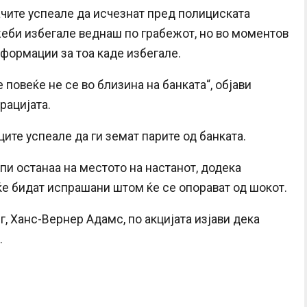
чите успеале да исчезнат пред полициската
жеби избегале веднаш по грабежот, но во моментов
формации за тоа каде избегале.
повеќе не се во близина на банката“, објави
рацијата.
ците успеале да ги земат парите од банката.
и останаа на местото на настанот, додека
ќе бидат испрашани штом ќе се опорават од шокот.
, Ханс-Вернер Адамс, по акцијата изјави дека
.