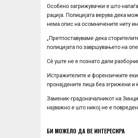
Особено загрижувачки е што напаѓа
рација. Полицијата верува дека мо
нема опис на осомничените ниту ин
„Претпоставуваме дека сторителите 
полицијата по завршувањето на опе
Сè уште не е познато дали разбојни
Истражителите и форензичките екип
пронајдените лица беа згрижени и 
Заменик-градоначалникот на Зинциг
најважно е што никој не е повреден
БИ МОЖЕЛО ДА ВЕ ИНТЕРЕСИРА