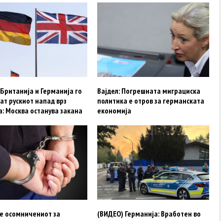
Британија и Германија го
Вајдел: Погрешната миграциска
ат рускиот напад врз
политика е отров за германската
: Москва останува закана
економија
 e осомничениот за
(ВИДЕО) Германија: Вработен во