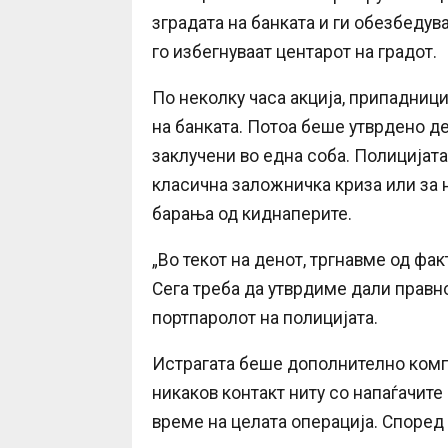
зградата на банката и ги обезбедув
го избегнуваат центарот на градот.
По неколку часа акција, припадници
на банката. Потоа беше утврдено д
заклучени во една соба. Полицијата
класична заложничка криза или за
барања од киднаперите.
„Во текот на денот, тргнавме од фак
Сега треба да утврдиме дали правно
портпаролот на полицијата.
Истрагата беше дополнително комп
никаков контакт ниту со напаѓачите 
време на целата операција. Според 