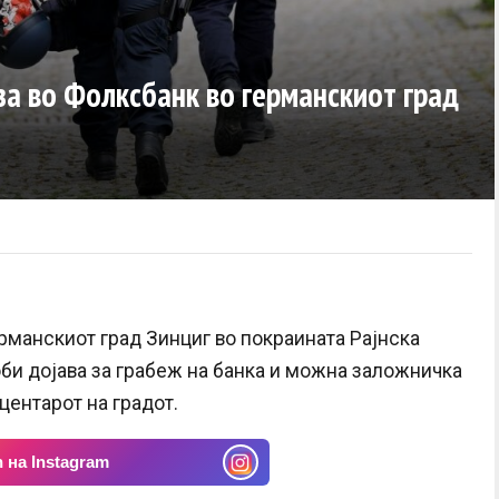
а во Фолксбанк во германскиот град
рманскиот град Зинциг во покраината Рајнска
би дојава за грабеж на банка и можна заложничка
центарот на градот.
 на Instagram