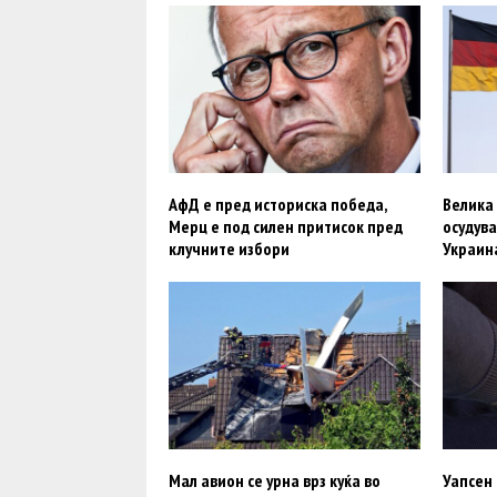
АфД е пред историска победа,
Велика 
Мерц е под силен притисок пред
осудува
клучните избори
Украина
Мал авион се урна врз куќа во
Уапсен