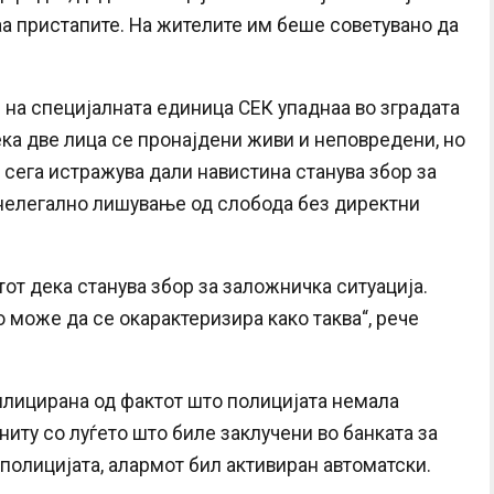
аа пристапите. На жителите им беше советувано да
 на специјалната единица СЕК упаднаа во зградата
ека две лица се пронајдени живи и неповредени, но
 сега истражува дали навистина станува збор за
 нелегално лишување од слобода без директни
тот дека станува збор за заложничка ситуација.
 може да се окарактеризира како таква“, рече
лицирана од фактот што полицијата немала
ниту со луѓето што биле заклучени во банката за
полицијата, алармот бил активиран автоматски.