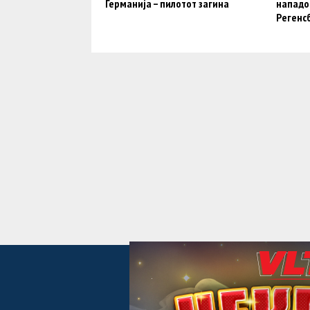
Германија – пилотот загина
нападот
Регенс