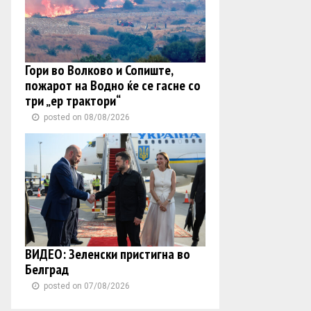
Гори во Волково и Сопиште,
пожарот на Водно ќе се гасне со
три „ер трактори“
posted on 08/08/2026
ВИДЕО: Зеленски пристигна во
Белград
posted on 07/08/2026