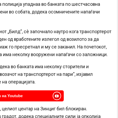
 полиција упаднаа во банката по шестчасовна
чени во собата, додека осомничените напаѓачи
т „Билд“, сè започнало наутро кога транспортерот
ден од вработените излегол од возилото за да
маж го пресретнал и му се заканил. На почетокот,
та има неколку вооружени напаѓачи со заложници.
дека во банката има неколку сторители и
озачот на транспортерот на пари“, изјавил
 на операцијата.
 на Youtube
, целиот центар на Зинциг бил блокиран.
градот, додека специјалните сили ја опколија