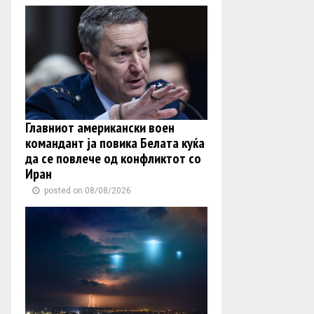
Главниот американски воен
командант ја повика Белата куќа
да се повлече од конфликтот со
Иран
posted on 08/08/2026