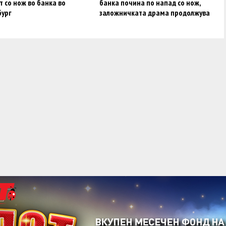
 со нож во банка во
банка почина по напад со нож,
бург
заложничката драма продолжува