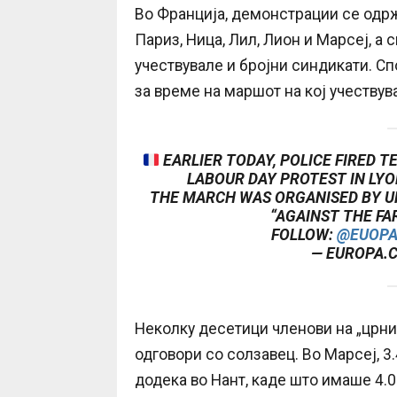
Во Франција, демонстрации се одржа
Париз, Ница, Лил, Лион и Марсеј, а
учествувале и бројни синдикати. Сп
за време на маршот на кој учествув
EARLIER TODAY, POLICE FIRED 
LABOUR DAY PROTEST IN LYO
THE MARCH WAS ORGANISED BY UN
“AGAINST THE FA
FOLLOW:
@EUOP
— EUROPA.
Неколку десетици членови на „црнио
одговори со солзавец. Во Марсеј, 3
додека во Нант, каде што имаше 4.0