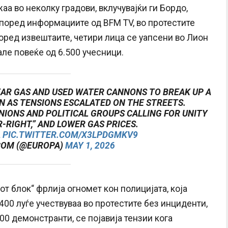
а во неколку градови, вклучувајќи ги Бордо,
 според информациите од BFM TV, во протестите
оред извештаите, четири лица се уапсени во Лион
але повеќе од 6.500 учесници.
TEAR GAS AND USED WATER CANNONS TO BREAK UP A
N AS TENSIONS ESCALATED ON THE STREETS.
IONS AND POLITICAL GROUPS CALLING FOR UNITY
R-RIGHT,” AND LOWER GAS PRICES.
A
PIC.TWITTER.COM/X3LPDGMKV9
COM (@EUROPA)
MAY 1, 2026
т блок“ фрлија огномет кон полицијата, која
.400 луѓе учествуваа во протестите без инциденти,
00 демонстранти, се појавија тензии кога