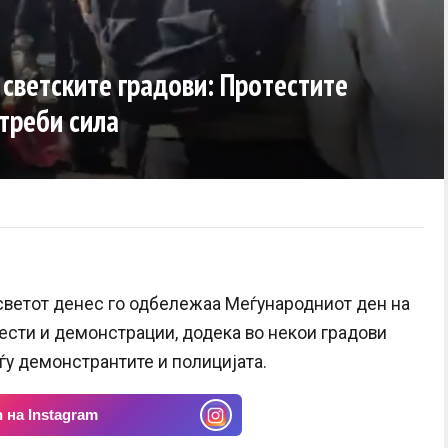
 светските градови: Протестите
отреби сила
светот денес го одбележаа Меѓународниот ден на
тести и демонстрации, додека во некои градови
ѓу демонстрантите и полицијата.
 на Instagram