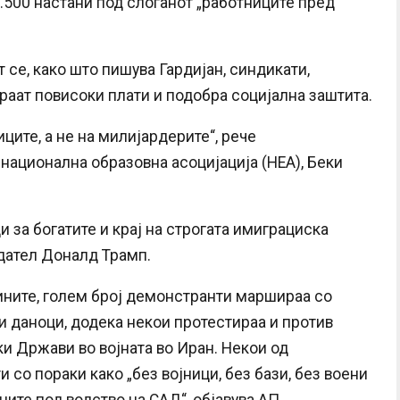
3.500 настани под слоганот „работниците пред
 се, како што пишува Гардијан, синдикати,
раат повисоки плати и подобра социјална заштита.
ците, а не на милијардерите“, рече
национална образовна асоцијација (НЕА), Беки
 за богатите и крај на строгата имиграциска
дател Доналд Трамп.
ините, голем број демонстранти маршираа со
и даноци, додека некои протестираа и против
и Држави во војната во Иран. Некои од
со пораки како „без војници, без бази, без воени