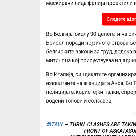
маскирани лица фрлија проектили и
Следете a1on
Во Белгија, околу 30 делегати на 
Брисел поради нејзиното отворање н
белгиските закони за труд, додека 
митинг на кој присуствуваа илјадни
Во Италија, синдикатите организира
извештаите на агенцијата Анса. Во 
полицијата, користејќи палки, спре
водени топови и солзавец.
#ITALY
— TURIN, CLASHES ARE TAKI
FRONT OF ASKATASU