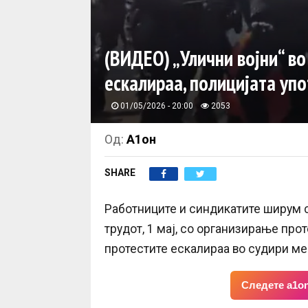
(ВИДЕО) „Улични војни“ во
ескалираа, полицијата уп
01/05/2026 - 20:00
2053
Од:
А1он
SHARE
Работниците и синдикатите ширум 
трудот, 1 мај, со организирање про
протестите ескалираа во судири ме
Следете a1on