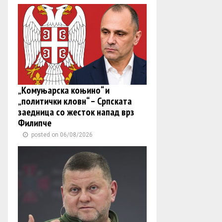
„Комуњарска коњино“ и
„политички кловн“ – Српската
заедница со жесток напад врз
Филипче
posted on 06/08/2026