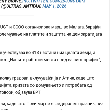
ERY BRAVE.
PIC.TWITTER.COM/Z9JJNDTAP3
S (@ULTRAS_ANTIFAA)
MAY 1, 2026
 UGT и CCOO организираа марш во Малага, барајќи
олемување на платите и заштита на демократијата
е учествуваа во 413 настани низ целата земја, а
нот: „Нашите работни места пред вашиот профит“,
колку градови, вклучувајќи ја и Атина, каде што
ијата, кризата со домувањето и потребата од
овори, објавува ЕРТ.
и, каде што Први мај не е федерален празник, низ