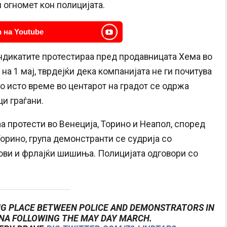
 огномет кон полицијата.
 на Youtube
синдикатите протестираа пред продавницата Хема во
а 1 мај, тврдејќи дека компанијата не ги почитува
во исто време во центарот на градот се одржа
ци граѓани.
а протести во Венеција, Торино и Неапол, според
Торино, група демонстранти се судрија со
јови и фрлајќи шишиња. Полицијата одговори со
NG PLACE BETWEEN POLICE AND DEMONSTRATORS IN
NA FOLLOWING THE MAY DAY MARCH.