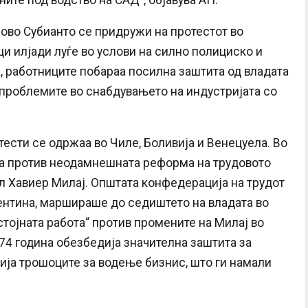
ните под водство на САД“, објавува АП.
ово Субианто се придружи на протестот во
и илјади луѓе во услови на силно полициско и
, работниците побараа посилна заштита од владата
проблемите во снабдувањето на индустријата со
тести се одржаа во Чиле, Боливија и Венецуела. Во
аа против неодамнешната реформа на трудовото
л Хавиер Милај. Општата конфедерација на трудот
гентина, маршираше до седиштето на владата во
стојната работа“ против промените на Милај во
974 година обезбедија значителна заштита за
мија трошоците за водење бизнис, што ги намали