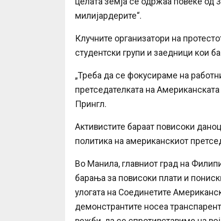
целата земја се одржаа повеќе од 
милијардерите“.
Клучните организатори на протестот
студентски групи и заедници кои ба
„Треба да се фокусираме на работни
претседателката на Американската 
Прингл.
Активистите бараат повисоки даноци
политика на американскиот претсе
Во Манила, главниот град на Филип
барања за повисоки плати и пониск
улогата на Соединетите Американск
демонстрантите носеа транспаренти 