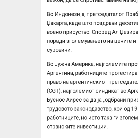
вежби, да се спротивставиме на вој
Во Индонезија, претседателот Праб
Џакарта, каде што поздрави десетиц
воено присуство. Според Ал Џезира
поради зголемувањето на цените и 
суровини.
Во Јужна Америка, најголемите про
Аргентина, работниците протестир
право на аргентинскиот претседате
(CGT), најголемиот синдикат во Ар
Буенос Аирес за да ја „одбрани при
трудовото законодавство, кои од 1
работниците, но исто така ги зголе
странските инвестиции.