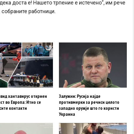
дека доста е! Нашето трпение е истечено“, им рече
а собраните работници.
 вид хантавирус откриен
Залужни: Русија најде
ист во Европа: Итно се
противмерки за речиси целото
сите контакти
западно оружје што го користи
Украина