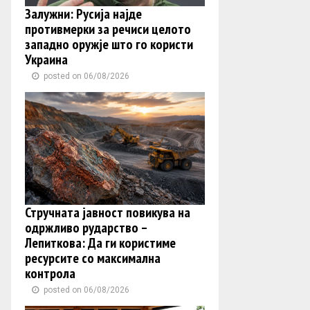
Залужни: Русија најде
противмерки за речиси целото
западно оружје што го користи
Украина
posted on 06/08/2026
Стручната јавност повикува на
одржливо рударство –
Лепиткова: Да ги користиме
ресурсите со максимална
контрола
posted on 06/08/2026