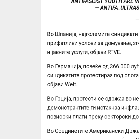
ANTIFASCIST YOUTH ARE V
— ANTIFA_ULTRA
Во Шпанија, најголемите синдикати
прифатливи услови за домување, зг
и јавните услуги, објави RTVE.
Во Германија, повеќе од 366.000 луѓ
синдикатите протестираа под слога
објави Welt.
Во Грција, протести се одржаа во не
демонстрантите ги истакнаа инфлац
повисоки плати преку секторски дог
Во Соединетите Американски Држав