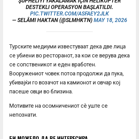
ŞÜPHELIYI YAKALAMAK IÇIN HELIKOPTER
DESTEKLI OPERASYON BAŞLATILDI.
PIC.TWITTER.COM/ASFAEY2JLK
— SELÂMI HAKTAN (@SLMHKTN)
MAY 18, 2026
Турските медиуми известуваат дека две лица
се убиени во ресторанот, за кои се верува дека
се сопственикот и еден вработен.
Вооружениот човек потоа продолжи да пука,
убивајќи го возачот на камионот и овчар кој
пасеше овци во близина.
Мотивите на осомничениот сè уште се
непознати.
БИ МОЖЕЛО ДА ВЕ ИНТЕРЕСИРА