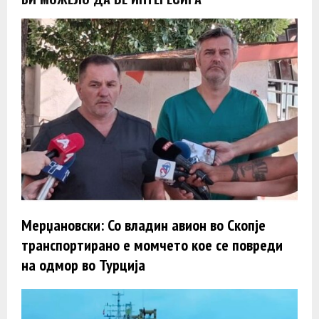
Мерџановски: Со владин авион во Скопје
транспортиранo e момчето кое се повреди
на одмор во Турција