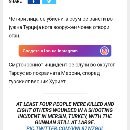
SHARE
E
N
Четири лица се убиени, а осум се ранети во
јужна Турција кога вооружен човек отвори
U
оган.
Следете a1on на Instagram
Смртоносниот инцидент се случи во округот
Тарсус во покраината Мерсин, според
турскиот весник Хуриет.
AT LEAST FOUR PEOPLE WERE KILLED AND
EIGHT OTHERS WOUNDED IN A SHOOTING
INCIDENT IN MERSIN, TURKEY, WITH THE
GUNMAN STILL AT LARGE.
PIC.TWITTER.COM/VWL87WZGUL