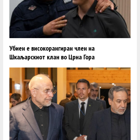
Убиен е високорангиран член на
Шкаљарскиот клан во Црна Гора