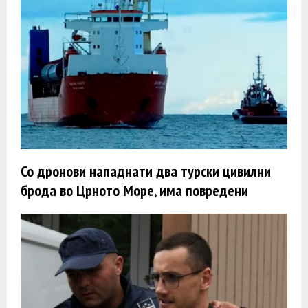
Со дронови нападнати два турски цивилни
брода во Црното Море, има повредени