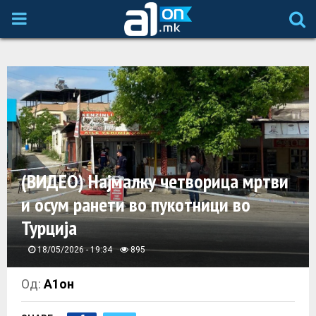
P
R
I
M
A
(ВИДЕО) Најмалку четворица мртви
и осум ранети во пукотници во
R
Турција
Y
18/05/2026 - 19:34
895
M
Од:
А1он