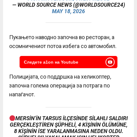
— WORLD SOURCE NEWS (@WORLDSOURCE24)
MAY 18, 2026
Пукањето наводно започна во ресторан, а
осомничениот потоа избега со автомобил.
Следете a1on на Youtube
Полицијата, со поддршка на хеликоптер,
започна голема операција за потрага по
напаѓачот.
MERSIN’IN TARSUS ILÇESINDE SILAHLI SALDIRI
GERÇEKLEŞTIREN ŞÜPHELI, 4 KIŞININ ÖLÜMÜNE,
8 KIŞININ ISE YARALANMASINA NEDEN OLDU.