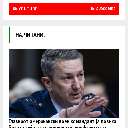
YOUTUBE
SUBSCRIBE
НАЈЧИТАНИ.
Главниот американски воен командант ја повика
Белата куќа да се повлече од конфликтот со