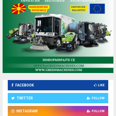
FACEBOOK
LIKE
TWITTER
FOLLOW
INSTAGRAM
FOLLOW