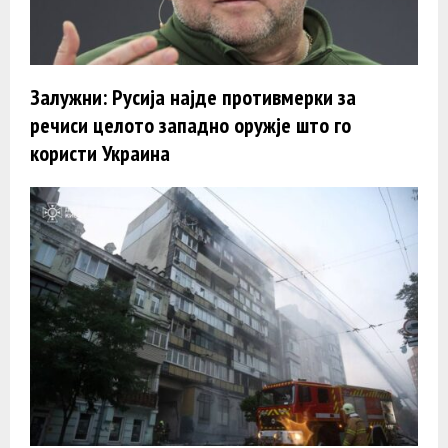
Залужни: Русија најде противмерки за
речиси целото западно оружје што го
користи Украина