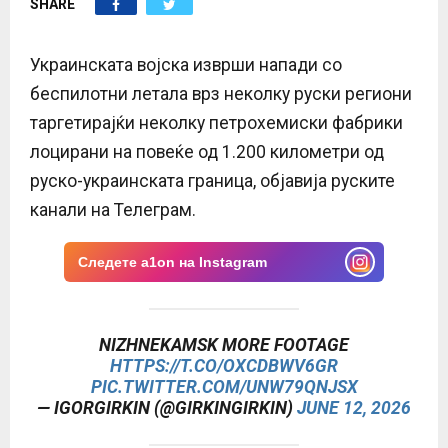
SHARE
E
N
Украинската војска изврши напади со
беспилотни летала врз неколку руски региони
U
таргетирајќи неколку петрохемиски фабрики
лоцирани на повеќе од 1.200 километри од
руско-украинската граница, објавија руските
канали на Телеграм.
Следете a1on на Instagram
NIZHNEKAMSK MORE FOOTAGE
HTTPS://T.CO/OXCDBWV6GR
PIC.TWITTER.COM/UNW79QNJSX
— IGORGIRKIN (@GIRKINGIRKIN)
JUNE 12, 2026