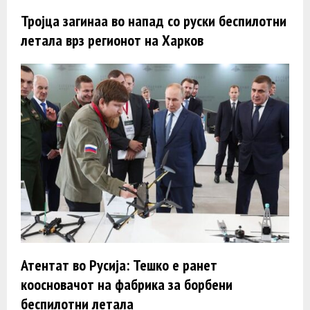
Тројца загинаa во напад со руски беспилотни
летала врз регионот на Харков
Атентат во Русија: Тешко е ранет
коосновачот на фабрика за борбени
беспилотни летала