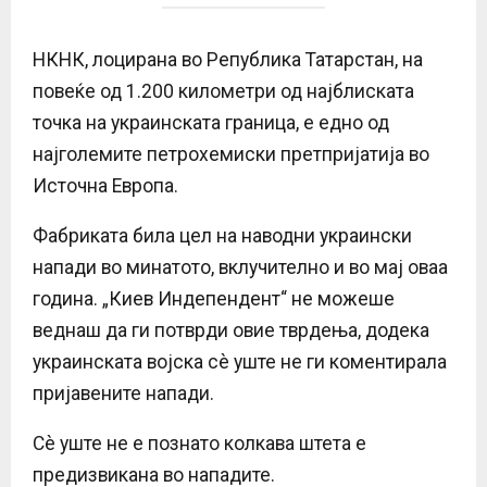
НКНК, лоцирана во Република Татарстан, на
повеќе од 1.200 километри од најблиската
точка на украинската граница, е едно од
најголемите петрохемиски претпријатија во
Источна Европа.
Фабриката била цел на наводни украински
напади во минатото, вклучително и во мај оваа
година. „Киев Индепендент“ не можеше
веднаш да ги потврди овие тврдења, додека
украинската војска сè уште не ги коментирала
пријавените напади.
Сè уште не е познато колкава штета е
предизвикана во нападите.