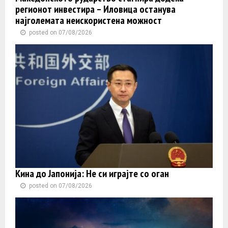
регионот инвестира – Иловица останува
најголемата неискористена можност
posted on 07/08/2026
Кина до Јапонија: Не си играјте со оган
posted on 07/08/2026