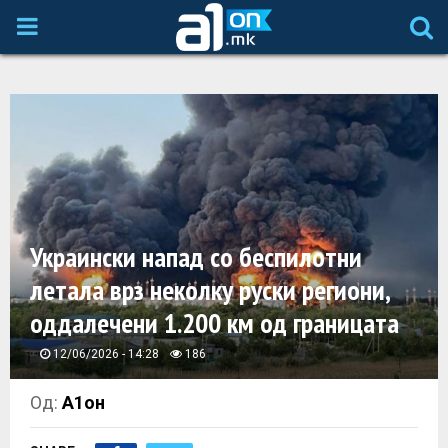
P
R
I
M
A
Украински напад со беспилотни
летала врз неколку руски региони,
R
оддалечени 1.200 км од границата
Y
12/06/2026 - 14:28
186
M
Од:
А1он