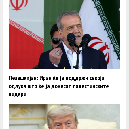
Пезешкијан: Иран ќе ја поддржи секоја
одлука што ќе ја донесат палестинските
лидери