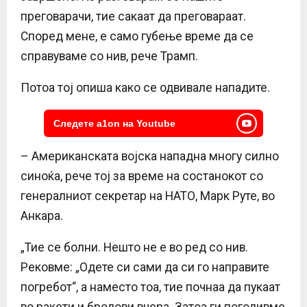
преговарачи, тие сакаат да преговараат.
Според мене, е само губење време да се
справуваме со нив, рече Трамп.
Потоа тој опиша како се одвивале нападите.
Следете a1on на Youtube
– Американската војска нападна многу силно
синоќа, рече тој за време на состанокот со
генералниот секретар на НАТО, Марк Руте, во
Анкара.
„Тие се болни. Нешто не е во ред со нив.
Рековме: „Одете си сами да си го направите
погребот“, а наместо тоа, тие почнаа да пукаат
во ракети и бродови вчера. Затоа ги погодивме