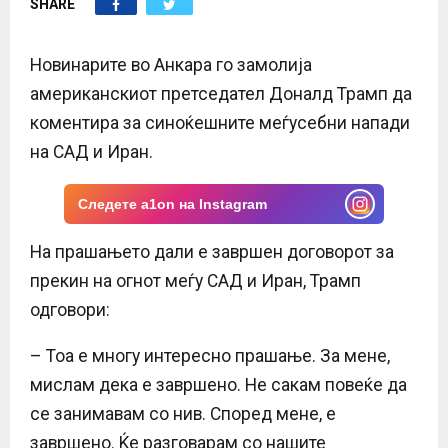
SHARE
E
N
Новинарите во Анкара го замолија
американскиот претседател Доналд Трамп да
U
коментира за синоќешните меѓусебни напади
на САД и Иран.
Следете a1on на Instagram
На прашањето дали е завршен договорот за
прекин на огнот меѓу САД и Иран, Трамп
одговори:
– Тоа е многу интересно прашање. За мене,
мислам дека е завршено. Не сакам повеќе да
се занимавам со нив. Според мене, е
завршено. Ќе разговарам со нашите