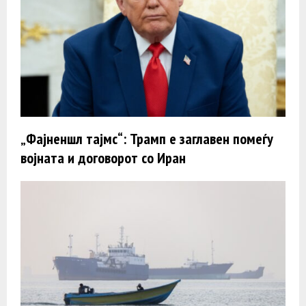
„Фајненшл тајмс“: Трамп e заглавен помеѓу
војната и договорот со Иран