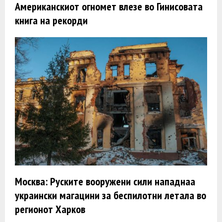
Американскиот огномет влезе во Гинисовата
книга на рекорди
Москва: Руските вооружени сили нападнаа
украински магацини за беспилотни летала во
регионот Харков