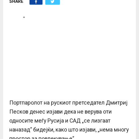
SHARE
E
N
U
Портпаролот на рускиот претседател Дмитриј
Песков денес изјави дека не верува оти
односите меѓу Русија и САД „се лизгаат
наназад“ бидејќи, како што изјави, „нема многу
простор за повлекување“.