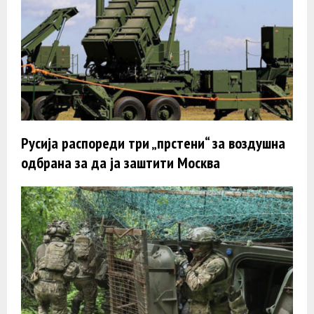
Русија распореди три „прстени“ за воздушна
одбрана за да ја заштити Москва