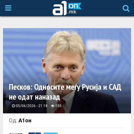
P
R
I
M
A
Песков: Односите меѓу Русија и САД
R
не одат наназад
Y
05/06/2026 - 21:18
155
M
Од:
А1он