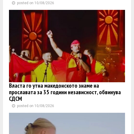
posted on 10/08/2026
Власта го утна македонското знаме на
прославата за 35 години независност, обвинува
СДСМ
posted on 10/08/2026