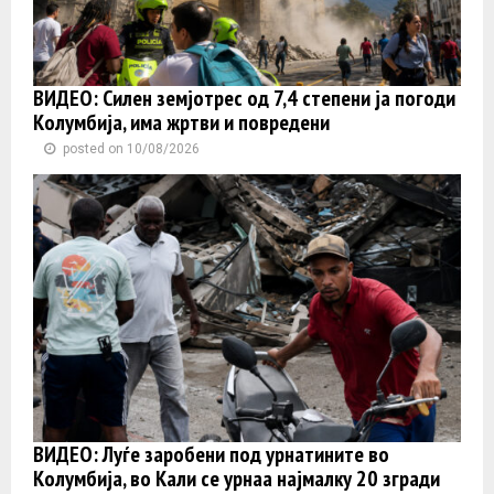
ВИДЕО: Силен земјотрес од 7,4 степени ја погоди
Колумбија, има жртви и повредени
posted on 10/08/2026
ВИДЕО: Луѓе заробени под урнатините во
Колумбија, во Кали се урнаа најмалку 20 згради