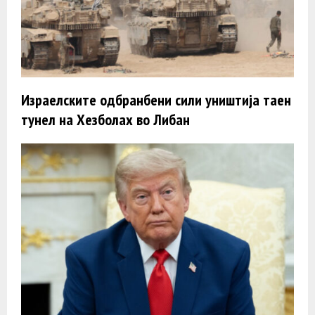
Израелските одбранбени сили уништија таен
тунел на Хезболах во Либан