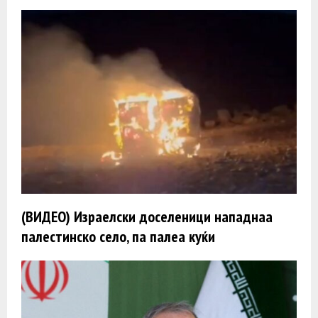
(ВИДЕО) Израелски доселеници нападнаа
палестинско село, па палеа куќи