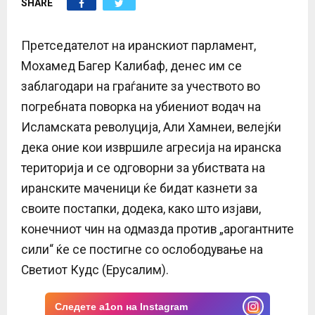
SHARE
E
N
Претседателот на иранскиот парламент,
Мохамед Багер Калибаф, денес им се
U
заблагодари на граѓаните за учеството во
погребната поворка на убиениот водач на
Исламската револуција, Али Хамнеи, велејќи
дека оние кои извршиле агресија на иранска
територија и се одговорни за убиствата на
иранските маченици ќе бидат казнети за
своите постапки, додека, како што изјави,
конечниот чин на одмазда против „арогантните
сили“ ќе се постигне со ослободување на
Светиот Кудс (Ерусалим).
Следете a1on на Instagram