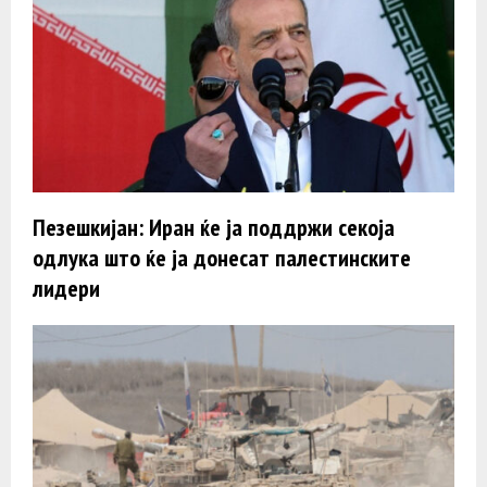
Пезешкијан: Иран ќе ја поддржи секоја
одлука што ќе ја донесат палестинските
лидери