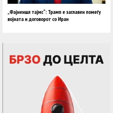
„Фајненшл тајмс“: Трамп e заглавен помеѓу
војната и договорот со Иран