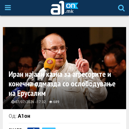
P
R
I
M
A
Иран најави казна за агресорите и
конечна одмазда со ослободување
R
на Ерусалим
Y
07/07/2026 - 17:32
689
M
Од:
А1он