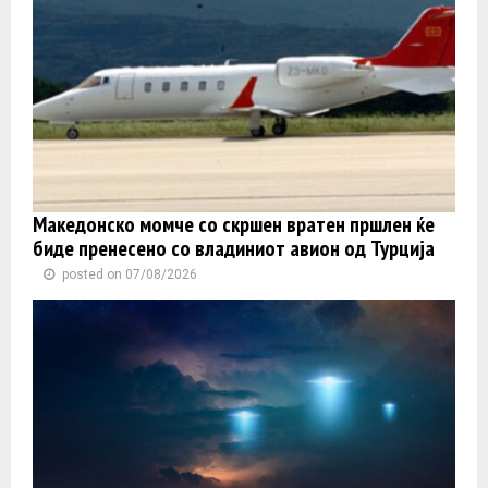
Македонско момче со скршен вратен пршлен ќе
биде пренесено со владиниот авион од Турција
posted on 07/08/2026