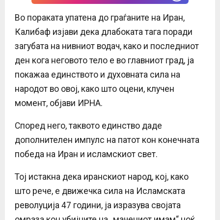
Во пораката упатена до граѓаните на Иран,
Калибаф изјави дека длабоката тага поради
загубата на нивниот водач, како и последниот
ден кога неговото тело е во главниот град, ја
покажаа единството и духовната сила на
народот во овој, како што оцени, клучен
момент, објави ИРНА.
Според него, таквото единство даде
дополнителен импулс на патот кон конечната
победа на Иран и исламскиот свет.
Тој истакна дека иранскиот народ, кој, како
што рече, е движечка сила на Исламската
револуција 47 години, ја изразува својата
омраза кон убијците на „мачениот имам“ ноќ