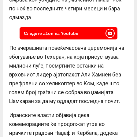
по ноќ во последните четири месеци и бара
одмазда.
Следете a1on на Youtube
По вчерашната повеќечасовна церемонија на
збогување во Техеран, на која присуствуваа
милиони луѓе, посмртните останки на
врховниот лидер ајатолахот Али Хамнеи беа
префрлени со хеликоптер во Ком, каде што
голем број граѓани се собраа во џамијата
Џамкаран за да му оддадат последна почит.
Иранските власти објавија дека
комеморациите ќе продолжат утре во
ирачките градови Наџаф и Кербала, додека