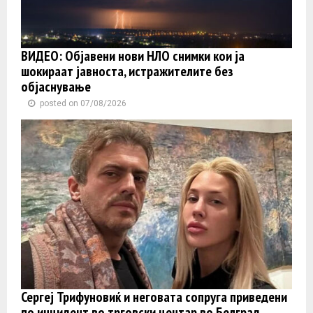
ВИДЕО: Објавени нови НЛО снимки кои ја
шокираат јавноста, истражителите без
објаснување
posted on 07/08/2026
Сергеј Трифуновиќ и неговата сопруга приведени
по инцидент во трговски центар во Белград