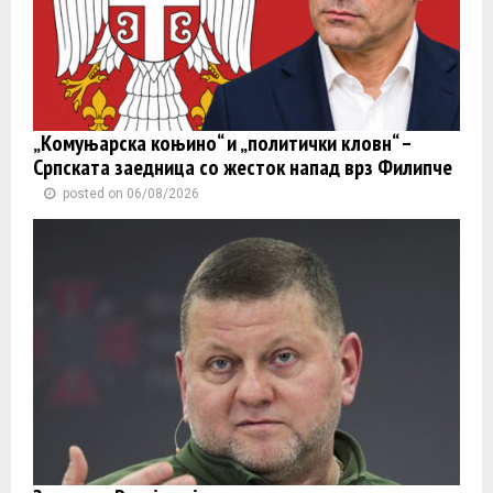
„Комуњарска коњино“ и „политички кловн“ –
Српската заедница со жесток напад врз Филипче
posted on 06/08/2026