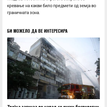
кревање на какви било предмети од земја во
граничната зона.
БИ МОЖЕЛО ДА ВЕ ИНТЕРЕСИРА
Тројца загинаa во напад со руски беспилотни