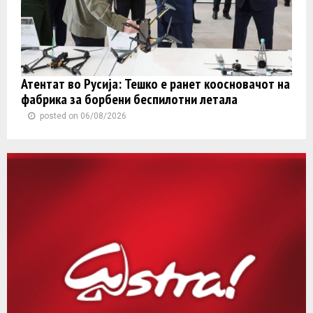
Атентат во Русија: Тешко е ранет коосновачот на
фабрика за борбени беспилотни летала
posted on 06/08/2026