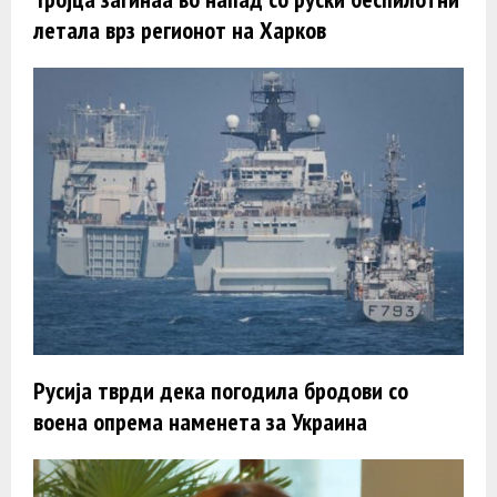
летала врз регионот на Харков
Русија тврди дека погодила бродови со
воена опрема наменета за Украина