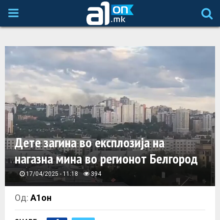
P
R
I
M
A
Дете загина во експлозија на
R
нагазна мина во регионот Белгород
Y
17/04/2025 - 11:18
394
M
Од:
А1он