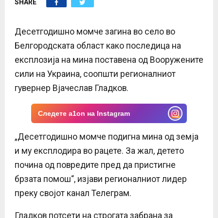
SHARE
E
N
Десетгодишно момче загина во село во
Белгородската област како последица на
U
експлозија на мина поставена од Вооружените
сили на Украина, соопшти регионалниот
гувернер Вјачеслав Гладков.
Следете a1on на Instagram
„Десетгодишно момче подигна мина од земја
и му експлодира во рацете. За жал, детето
почина од повредите пред да пристигне
брзата помош“, изјави регионалниот лидер
преку својот канал Телеграм.
Гладков потсети на строгата забрана за