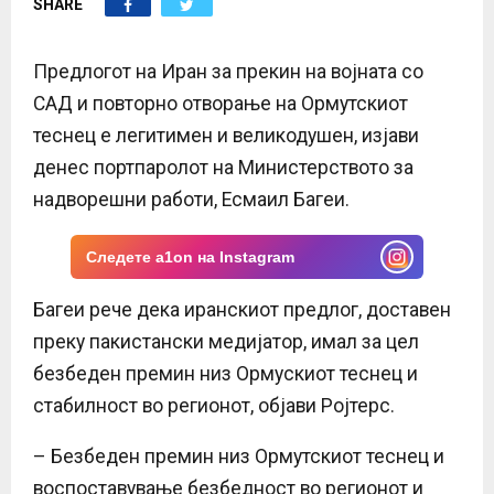
SHARE
E
N
Предлогот на Иран за прекин на војната со
САД и повторно отворање на Ормутскиот
U
теснец е легитимен и великодушен, изјави
денес портпаролот на Министерството за
надворешни работи, Есмаил Багеи.
Следете a1on на Instagram
Багеи рече дека иранскиот предлог, доставен
преку пакистански медијатор, имал за цел
безбеден премин низ Ормускиот теснец и
стабилност во регионот, објави Ројтерс.
– Безбеден премин низ Ормутскиот теснец и
воспоставување безбедност во регионот и