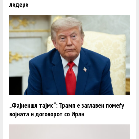
лидери
„Фајненшл тајмс“: Трамп e заглавен помеѓу
војната и договорот со Иран