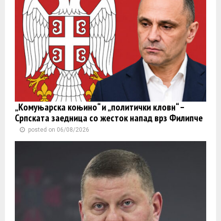
„Комуњарска коњино“ и „политички кловн“ –
Српската заедница со жесток напад врз Филипче
posted on 06/08/2026