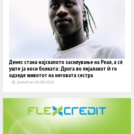
Денес стана најскапото засилување на Реал, а сè
уште ја носи болката: Дрога во пијалакот ѝ го
одзеде животот на неговата сестра
posted on 06/08/2026