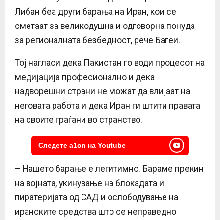
Либан беа други барања на Иран, кои се
сметаат за великодушна и одговорна понуда
за регионалната безбедност, рече Багеи.
Тој нагласи дека Пакистан го води процесот на
медијација професионално и дека
надворешни страни не можат да влијаат на
неговата работа и дека Иран ги штити правата
на своите граѓани во странство.
Следете a1on на Youtube
– Нашето барање е легитимно. Бараме прекин
на војната, укинување на блокадата и
пиратеријата од САД и ослободување на
иранските средства што се неправедно