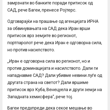
замрзнати во банките поради притисок од
САД, рече Багеи, пренесе Ројтерс.
Одговарајќи на прашање од агенцијата ИРНА
за обвинувањата на САД дека Иран врши
притисок врз земјите во регионот,
портпаролот рече дека Иран е одговорна сила,
но против насилството.
„Иран е одговорна сила во регионот, но и
против доминацијата и насилството. Дали ги
нападнавме САД? Дали убивме невини луѓе од
другата страна на светот? Дали вршиме
притисок врз Куба, Венецуела и други земји на
Западната хемисфера“, рече тој.
Багеи предупреди дека секое мешање во