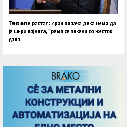
Тензиите растат: Иран порача дека нема да
ja шири војната, Трамп се закани со жесток
удар