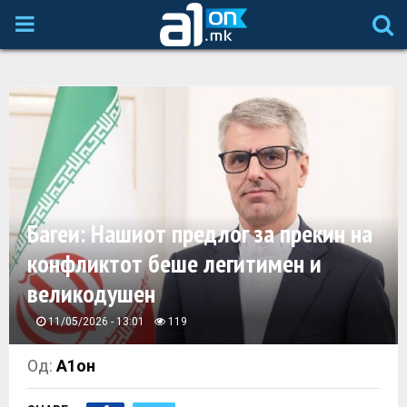
P
R
I
M
A
Багеи: Нашиот предлог за прекин на
конфликтот беше легитимен и
R
великодушен
Y
11/05/2026 - 13:01
119
M
Од:
А1он