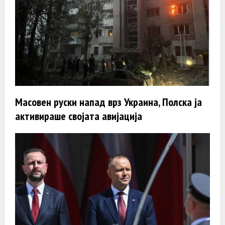
Масовен руски напад врз Украина, Полска ја
активираше својата авијација