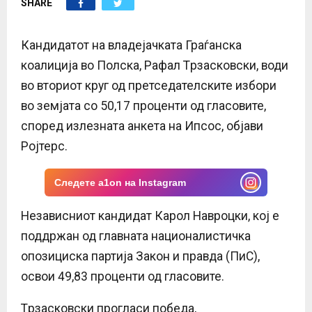
SHARE
E
N
Кандидатот на владејачката Граѓанска
коалиција во Полска, Рафал Tрзасковски, води
U
во вториот круг од претседателските избори
во земјата со 50,17 проценти од гласовите,
според излезната анкета на Ипсос, објави
Ројтерс.
Следете a1on на Instagram
Независниот кандидат Карол Навроцки, кој е
поддржан од главната националистичка
опозициска партија Закон и правда (ПиС),
освои 49,83 проценти од гласовите.
Tрзасковски прогласи победа,