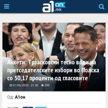
P
R
I
M
A
Анкети: Tрзасковски тесно води на
претседателските избори во Полска
R
со 50,17 проценти од гласовите
Y
01/06/2025 - 21:42
395
M
Од:
А1он