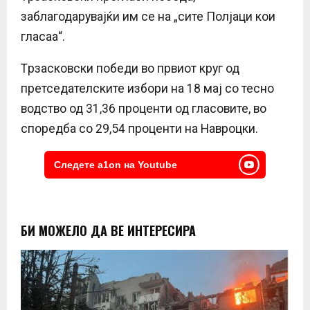
заблагодарувајќи им се на „сите Полјаци кои
гласаа“.
Tрзасковски победи во првиот круг од
претседателските избори на 18 мај со тесно
водство од 31,36 проценти од гласовите, во
споредба со 29,54 проценти на Навроцки.
Следете a1on на Youtube
БИ МОЖЕЛО ДА ВЕ ИНТЕРЕСИРА