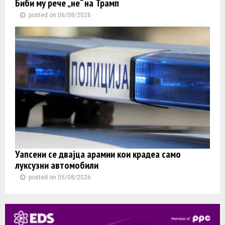
Биби му рече „не“ на Трамп
posted on 06/08/2026
Уапсени се двајца арамии кои крадеа само
луксузни автомобили
posted on 05/08/2026