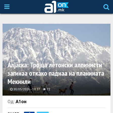
P
R
I
M
A
Алјаска: Тројца летонски алпинисти
загинаа откако паднаа на планината
R
Мекинли
Y
30/05/2026 - 18:37
72
M
Од:
А1он