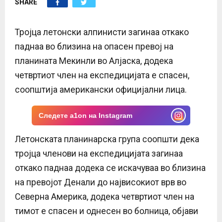
SHARE
E
N
Тројца летонски алпинисти загинаа откако
паднаа во близина на опасен превој на
U
планината Мекинли во Алјаска, додека
четвртиот член на експедицијата е спасен,
соопштија американски официјални лица.
Следете a1on на Instagram
Летонската планинарска група соопшти дека
тројца членови на експедицијата загинаа
откако паднаа додека се искачуваа во близина
на превојот Денали до највисокиот врв во
Северна Америка, додека четвртиот член на
тимот е спасен и однесен во болница, објави