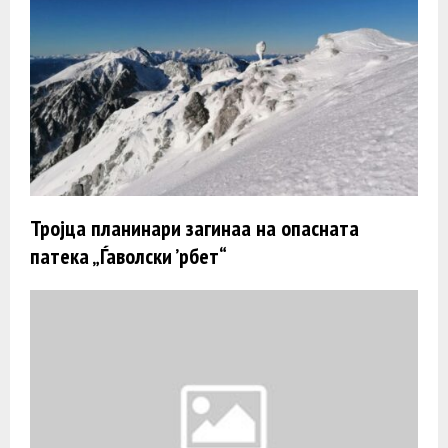
Тројца планинари загинаа на опасната
патека „Ѓаволски ’рбет“