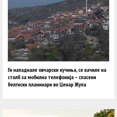
Ги нападнале овчарски кучиња, се качиле на
столб за мобилна телефонија – спасени
белгиски планинари во Ценар Жупа