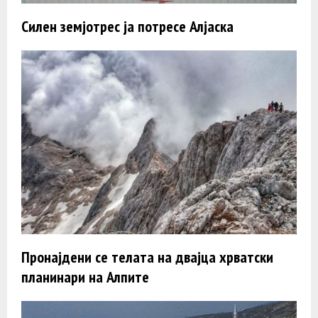
Силен земјотрес ја потресе Алјаска
Пронајдени се телата на двајца хрватски
планинари на Алпите