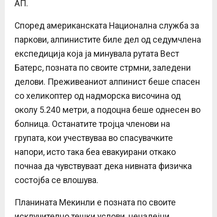
АП.
Според американската Национална служба за
паркови, алпинистите биле дел од седумчлена
експедиција која ја минувала рутата Вест
Батерс, позната по своите стрмни, заледени
делови. Преживеаниот алпинист беше спасен
со хеликоптер од надморска височина од
околу 5.240 метри, а подоцна беше однесен во
болница. Останатите тројца членови на
групата, кои учествуваа во спасувачките
напори, исто така беа евакуирани откако
почнаа да чувствуваат дека нивната физичка
состојба се влошува.
Планината Мекинли е позната по своите
исклучително тешки услови, ненадејни