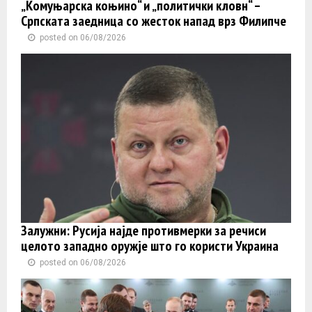
„Комуњарска коњино“ и „политички кловн“ –
Српската заедница со жесток напад врз Филипче
posted on 06/08/2026
Залужни: Русија најде противмерки за речиси
целото западно оружје што го користи Украина
posted on 06/08/2026