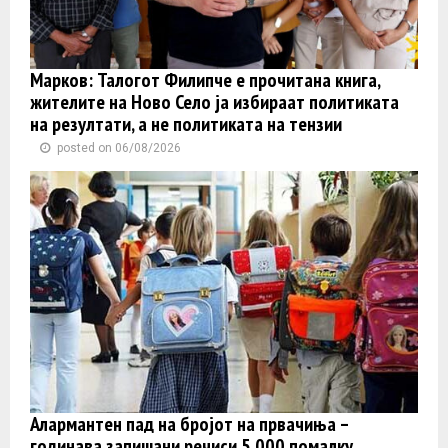
Марков: Талогот Филипче е прочитана книга,
жителите на Ново Село ја избираат политиката
на резултати, а не политиката на тензии
posted on 06/08/2026
Алармантен пад на бројот на првачиња –
годинава запишани речиси 5.000 помалку