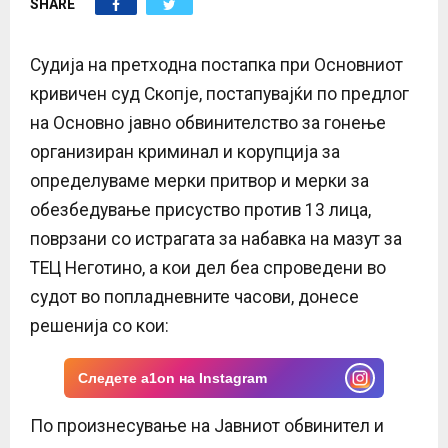
SHARE
E
N
Судија на претходна постапка при Основниот
кривичен суд Скопје, постапувајќи по предлог
U
на Основно јавно обвинителство за гонење
организиран криминал и корупција за
определуваме мерки притвор и мерки за
обезбедување присуство против 13 лица,
поврзани со истрагата за набавка на мазут за
ТЕЦ Неготино, а кои дел беа спроведени во
судот во попладневните часови, донесе
решенија со кои:
Следете a1on на Instagram
По прoизнесување на Јавниот обвинител и