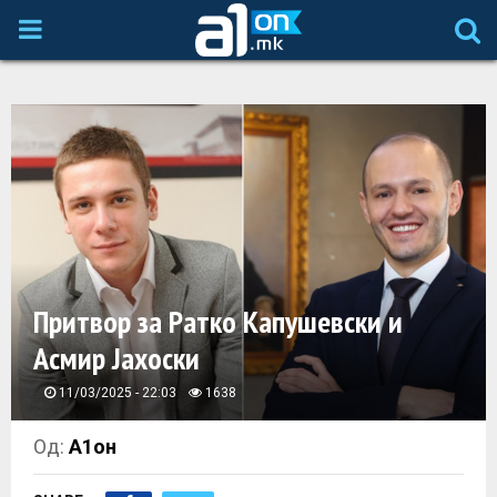
P
R
I
M
A
Притвор за Ратко Капушевски и
R
Асмир Јахоски
Y
11/03/2025 - 22:03
1638
M
Од:
А1он