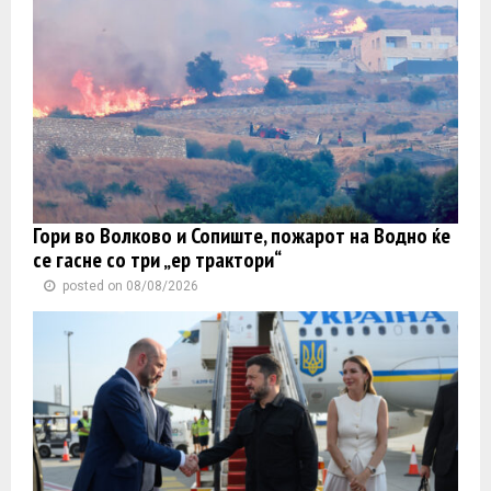
Гори во Волково и Сопиште, пожарот на Водно ќе
се гасне со три „ер трактори“
posted on 08/08/2026