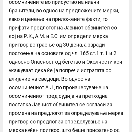
осомничените во присуство на нивни
бранители, во однос на предложените мерки,
како и ценење на приложените факти, го
прифати предлогот на Јавниот обвинител со
кој на Р.К., А.М. и Е.С. им определи мерка
притвор во траење од 30 дена, а заради
постоење на основите од чл. 165 ст.1 т. 1 и 2
односно Опасност од бегство и Околности кои
укажуваат дека ќе ја попречи истрагата со
влијание на сведоци. Во однос на
осомничениот А.Ј., по произнесување на
осомничениот пред судија на претходна
постапка Јавниот обвинител се согласи за
промена на предлогот за определување мерка
притвор со предлог за определување на
мерка куќен притвор, што беше прифатено од