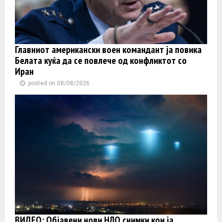
Главниот американски воен командант ја повика
Белата куќа да се повлече од конфликтот со
Иран
posted on 08/08/2026
ВИДЕО: Објавени нови НЛО снимки кои ја