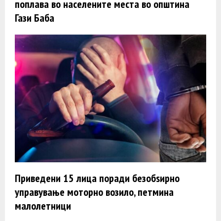
поплава во населените места во општина
Гази Баба
Приведени 15 лица поради безобѕирно
управување моторно возило, петмина
малолетници