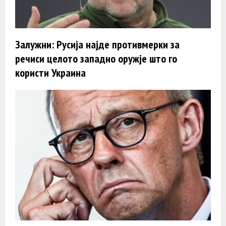
Залужни: Русија најде противмерки за
речиси целото западно оружје што го
користи Украина