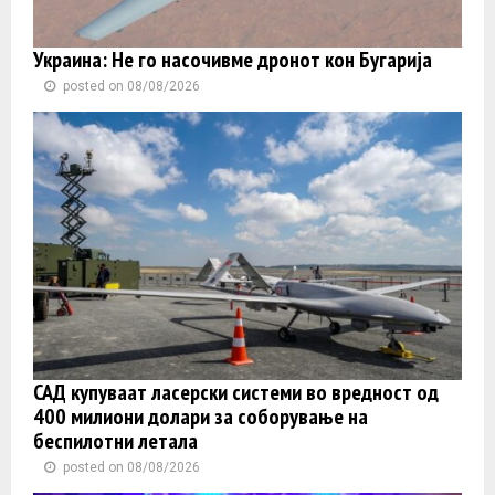
Украина: Не го насочивме дронот кон Бугарија
posted on 08/08/2026
САД купуваат ласерски системи во вредност од
400 милиони долари за соборување на
беспилотни летала
posted on 08/08/2026