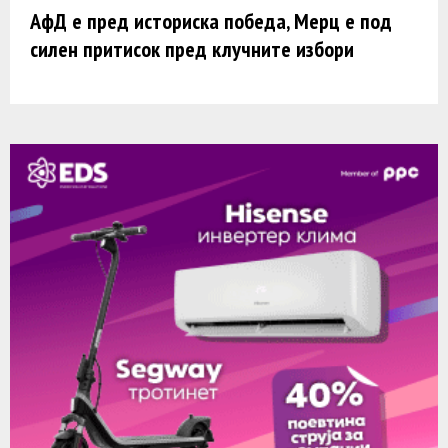
АфД е пред историска победа, Мерц е под
силен притисок пред клучните избори