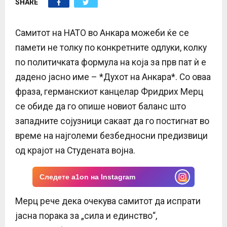
SHARE
E
N
Самитот на НАТО во Анкара можеби ќе се
памети не толку по конкретните одлуки, колку
U
по политичката формула на која за прв пат ѝ е
дадено јасно име – *Духот на Анкара*. Со оваа
фраза, германскиот канцелар Фридрих Мерц
се обиде да го опише новиот баланс што
западните сојузници сакаат да го постигнат во
време на најголеми безбедносни предизвици
од крајот на Студената војна.
Следете a1on на Instagram
Мерц рече дека очекува самитот да испрати
јасна порака за „сила и единство“,