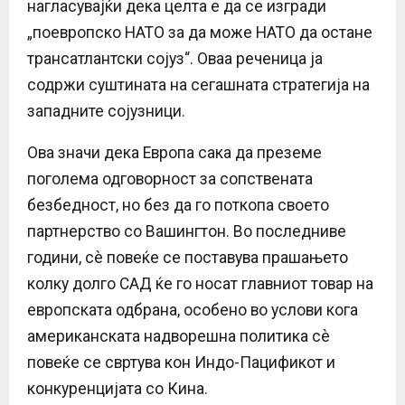
нагласувајќи дека целта е да се изгради
„поевропско НАТО за да може НАТО да остане
трансатлантски сојуз“. Оваа реченица ја
содржи суштината на сегашната стратегија на
западните сојузници.
Ова значи дека Европа сака да преземе
поголема одговорност за сопствената
безбедност, но без да го поткопа своето
партнерство со Вашингтон. Во последниве
години, сè повеќе се поставува прашањето
колку долго САД ќе го носат главниот товар на
европската одбрана, особено во услови кога
американската надворешна политика сè
повеќе се свртува кон Индо-Пацификот и
конкуренцијата со Кина.