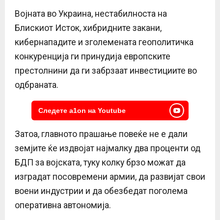
Војната во Украина, нестабилноста на
Блискиот Исток, хибридните закани,
кибернападите и зголемената геополитичка
конкуренција ги принудија европските
престолнини да ги забрзаат инвестициите во
одбраната.
Следете a1on на Youtube
Затоа, главното прашање повеќе не е дали
земјите ќе издвојат најмалку два проценти од
БДП за војската, туку колку брзо можат да
изградат посовремени армии, да развијат свои
воени индустрии и да обезбедат поголема
оперативна автономија.