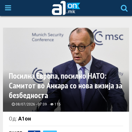
P
R
I
M
A
Посилна Европа, посилно НАТО:
Самитот во Анкара со нова визија за
R
безбедноста
Y
08/07/2026 - 07:09
115
M
Од:
А1он