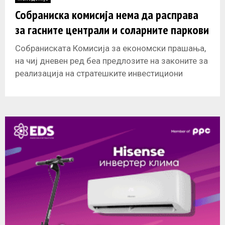
E
Собраниска комисија нема да расправа
за гасните централи и соларните паркови
N
Собраниската Комисија за економски прашања,
U
на чиј дневен ред беа предлозите на законите за
реализација на стратешките инвестициони
проекти во енергетиката по скратена постапка, е