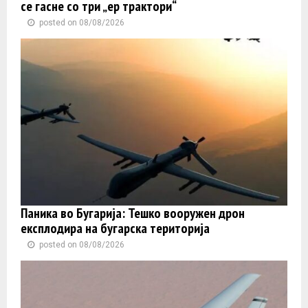
се гасне со три „ер трактори“
posted on 08/08/2026
Паника во Бугарија: Тешко вооружен дрон
експлодира на бугарска територија
posted on 08/08/2026