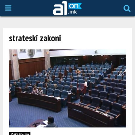
P
R
strateski zakoni
I
M
A
R
Y
M
Македонија