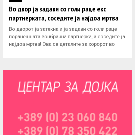
E
Во двор ја задави со голи раце екс
партнерката, соседите ја најдоа мртва
N
Во дворот ја затекна и ја задави со голи раце
U
поранешната вонбрачна партнерка, а соседите ја
најдоа мртва! Ова се деталите за хоророт во
Смедерево