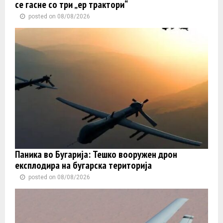
се гасне со три „ер трактори“
posted on 08/08/2026
Паника во Бугарија: Тешко вооружен дрон
експлодира на бугарска територија
posted on 08/08/2026