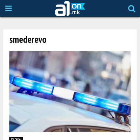
P
R
smederevo
I
M
A
R
Y
M
Регион