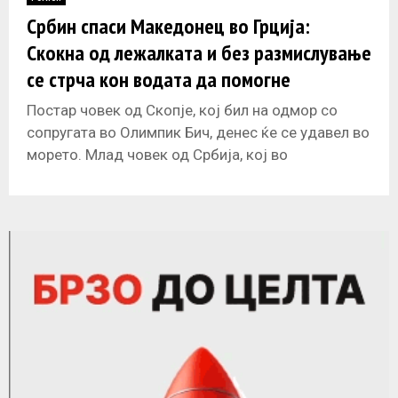
E
Србин спаси Македонец во Грција:
Скокна од лежалката и без размислување
N
се стрча кон водата да помогне
U
Постар човек од Скопје, кој бил на одмор со
сопругата во Олимпик Бич, денес ќе се удавел во
морето. Млад човек од Србија, кој во