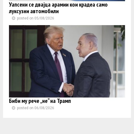
Уапсени се двајца арамии кои крадеа само
луксузни автомобили
posted on 05/08/2026
Биби му рече „не“ на Трамп
posted on 06/08/2026