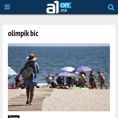
P
R
olimpik bic
I
M
A
R
Y
M
Регион