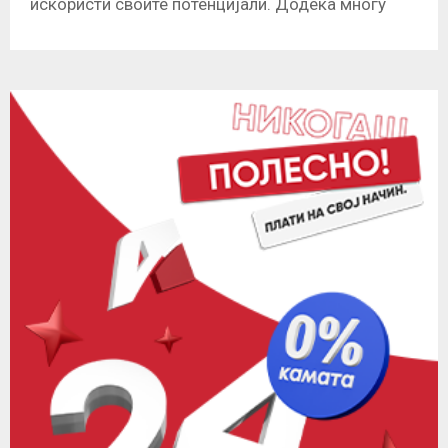
искористи своите потенцијали. Додека многу
европски држави