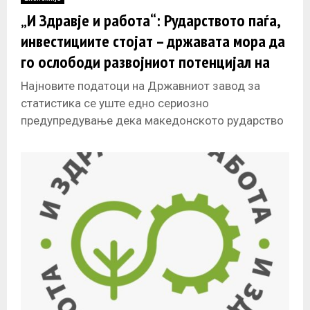
E
„И Здравје и работа“: Рударството паѓа,
инвестициите стојат – државата мора да
N
го ослободи развојниот потенцијал на
Македонија
U
Најновите податоци на Државниот завод за
статистика се уште едно сериозно
предупредување дека македонското рударство
не смее повеќе да биде оставено на маргините
на економскиот