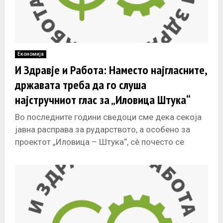
Економија
И Здравје и Работа: Наместо најгласните,
државата треба да го слуша
најстручниот глас за „Иловица Штука“
Во последните години сведоци сме дека секоја
јавна расправа за рударството, а особено за
проектот „Иловица – Штука“, сè почесто се
претвора во натпревар кој