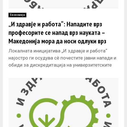
Економија
„И здравје и работа“: Нападите врз
професорите се напад врз науката –
Македонија мора да носи одлуки врз
основа на знаење, а не на притисоци
Локалната иницијатива „И здравје и работа“
најостро ги осудува сè почестите јавни напади и
обиди за дискредитација на универзитетските
професори, геолозите, рударските инженери и
другите