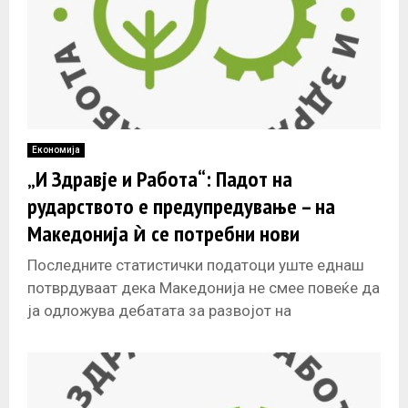
Економија
„И Здравје и Работа“: Падот на
рударството е предупредување – на
Македонија ѝ се потребни нови
инвестиции, а не нови блокади
Последните статистички податоци уште еднаш
потврдуваат дека Македонија не смее повеќе да
ја одложува дебатата за развојот на
рударството и искористувањето на сопствените
минерални ресурси.