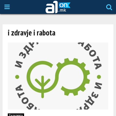
P
R
i zdravje i rabota
I
M
A
R
Y
M
Економија