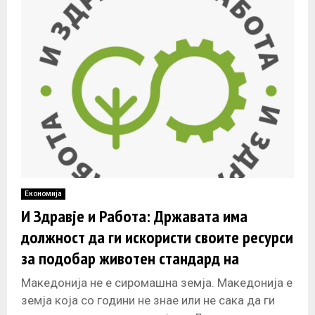
Економија
И Здравје и Работа: Државата има
должност да ги искористи своите ресурси
за подобар животен стандард на
граѓаните
Македонија не е сиромашна земја. Македонија е
земја која со години не знае или не сака да ги