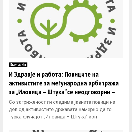
Економија
И Здравје и работа: Повиците на
активистите за меѓународна арбитража
за „Иловица – Штука“се неодговорни –
цената ќе ја платиме сите
Со загриженост ги следиме јавните повици на
дел од активистите државата намерно да го
турка случајот „Иловица – Штука“ кон
меѓународна арбитража. Таквите повици не