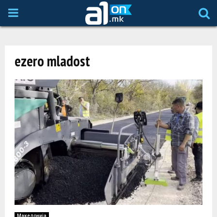
P
R
ezero mladost
I
M
A
R
Y
M
Македонија