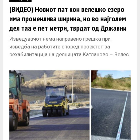
E
(ВИДЕО) Новиот пат кон велешко езеро
има променлива ширина, но во најголем
N
дел таа е пет метри, тврдат од Државни
патишта
U
Изведувачот нема направено грешка при
изведба на работите според проектот за
рехабилитација на делницата Катланово – Велес
вклучувајќи го и „стеснувањето“ кон езерото
Младост, а