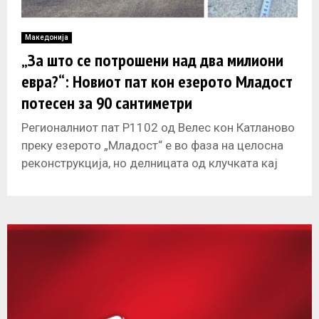
Македонија
„За што се потрошени над два милиони
евра?“: Новиот пат кон езерото Младост
потесен за 90 сантиметри
Регионалниот пат Р1102 од Велес кон Катланово
преку езерото „Младост“ е во фаза на целосна
реконструкција, но делницата од клучката кај
Башино село до ресторан