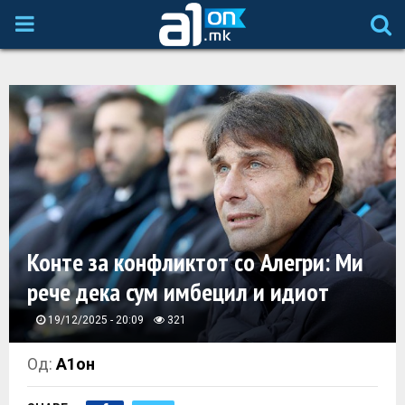
P
R
I
M
A
Конте за конфликтот со Алегри: Ми
R
рече дека сум имбецил и идиот
Y
19/12/2025 - 20:09
321
M
Од:
А1он