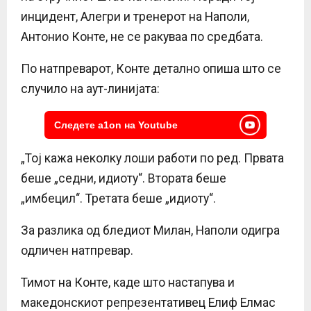
инцидент, Алегри и тренерот на Наполи,
Антонио Конте, не се ракуваа по средбата.
По натпреварот, Конте детално опиша што се
случило на аут-линијата:
Следете a1on на Youtube
„Тој кажа неколку лоши работи по ред. Првата
беше „седни, идиоту“. Втората беше
„имбецил“. Третата беше „идиоту“.
За разлика од бледиот Милан, Наполи одигра
одличен натпревар.
Тимот на Конте, каде што настапува и
македонскиот репрезентативец Елиф Елмас