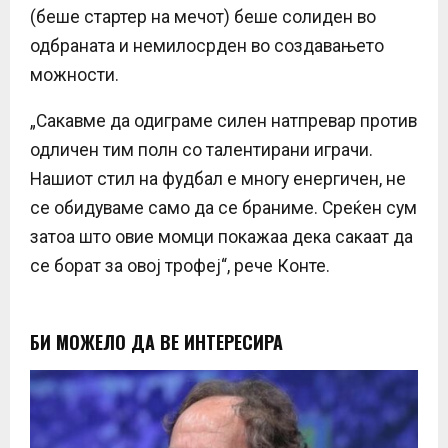
(беше стартер на мечот) беше солиден во
одбраната и немилосрден во создавањето
можности.
„Сакавме да одиграме силен натпревар против
одличен тим полн со талентирани играчи.
Нашиот стил на фудбал е многу енергичен, не
се обидуваме само да се браниме. Среќен сум
затоа што овие момци покажаа дека сакаат да
се борат за овој трофеј“, рече Конте.
БИ МОЖЕЛО ДА ВЕ ИНТЕРЕСИРА