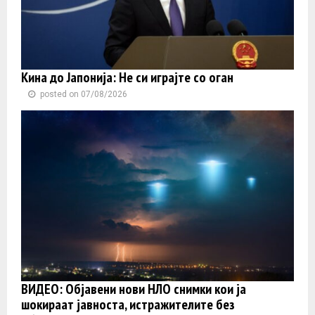
Кина до Јапонија: Не си играјте со оган
posted on 07/08/2026
ВИДЕО: Објавени нови НЛО снимки кои ја
шокираат јавноста, истражителите без