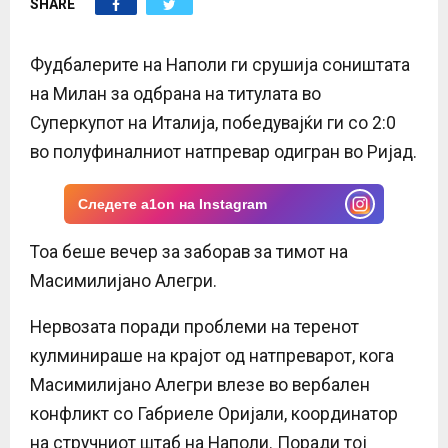
SHARE
E
N
Фудбалерите на Наполи ги срушија соништата
на Милан за одбрана на титулата во
U
Суперкупот на Италија, победувајќи ги со 2:0
во полуфиналниот натпревар одигран во Ријад.
Следете a1on на Instagram
Тоа беше вечер за заборав за тимот на
Масимилијано Алегри.
Нервозата поради проблеми на теренот
кулминираше на крајот од натпреварот, кога
Масимилијано Алегри влезе во вербален
конфликт со Габриеле Оријали, координатор
на стручниот штаб на Наполи. Поради тој