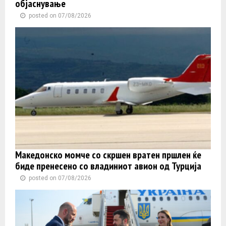
објаснување
posted on 07/08/2026
Македонско момче со скршен вратен пршлен ќе
биде пренесено со владиниот авион од Турција
posted on 07/08/2026