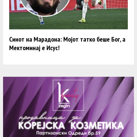
Синот на Марадона: Мојот татко беше Бог, а
Мектоминај е Исус!