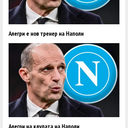
Алегри e нов тренер на Наполи
Алегри на клупата на Наполи