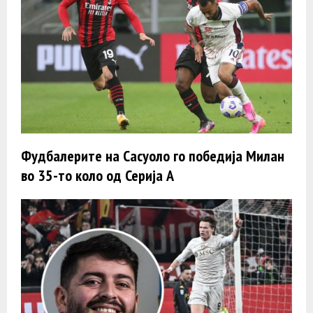
Фудбалерите на Сасуоло го победија Милан
во 35-то коло од Серија А