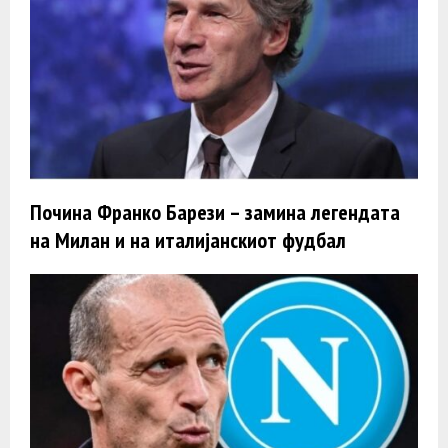
Почина Франко Барези – замина легендата
на Милан и на италијанскиот фудбал