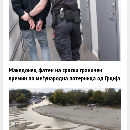
Македонец фатен на српски граничен
премин по меѓународна потерница од Грција