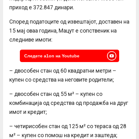
приход е 372.847 динари.
Според податоците од извештајот, доставен на
15 мај оваа година, Мацут е сопственик на
следниве имоти:
Следете a1on на Youtube
– двособен стан од 60 квадратни метри –
купен со средства на неговите родители;
– двособен стан од 55 м² – купен со
комбинација од средства од продажба на друг
имот и кредит;
– четирисобен стан од 125 м² со тераса од 28
м² – купен со помош на кредит и заштеда;