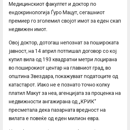
Медицинскиот факултет и доктор по
ендокринологија Ѓуро Мацут, сегашниот
премиер го зголемил својот имот за еден скап
недвижен имот.
Овој доктор, дотогаш непознат за пошироката
јавност, на 14 април потпишал договор со кој
купил вила од 193 квадратни метри лоцирана
во поширокиот центар на главниот град, во
општина Звездара, покажуваат податоците од
катастарот. Иако не е познато точно колку
платил Макут за неа, агенцијата за проценка на
недвижности ангажирана од „КРИК“
пресметала дека пазарната вредност на
вилата е повеќе од еден милион евра.