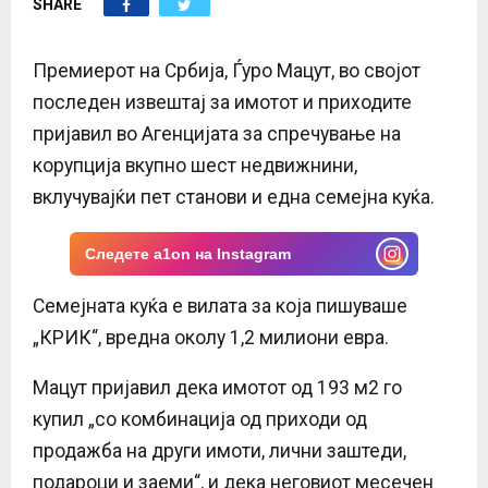
SHARE
E
N
Премиерот на Србија, Ѓуро Мацут, во својот
последен извештај за имотот и приходите
U
пријавил во Агенцијата за спречување на
корупција вкупно шест недвижнини,
вклучувајќи пет станови и една семејна куќа.
Следете a1on на Instagram
Семејната куќа е вилата за која пишуваше
„КРИК“, вредна околу 1,2 милиони евра.
Мацут пријавил дека имотот од 193 м2 го
купил „со комбинација од приходи од
продажба на други имоти, лични заштеди,
подароци и заеми“, и дека неговиот месечен