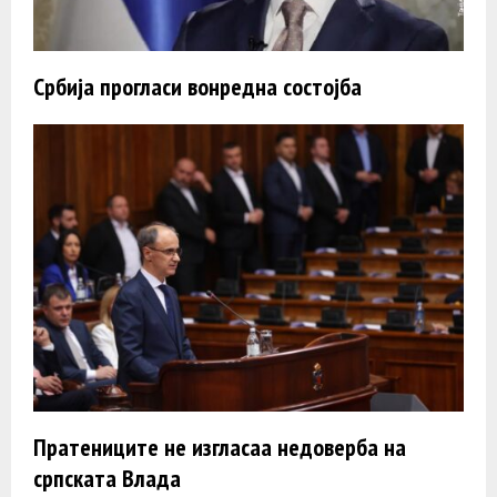
Србија прогласи вонредна состојба
Пратениците не изгласаа недоверба на
српската Влада