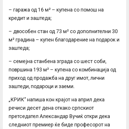
– гаража од 16 м² – купена со помош на
кредит и заштеда;
– двособен стан од 73 м² со дополнителни 30
м² градина – купен благодарение на подарок и
заштеда;
– семејна станбена зграда со шест соби,
површина 193 м² – купена со комбинација од
приход од продажба на друг имот, лични
заштеди, подароци и заеми.
„КРИК“ напиша кон крајот на април дека
речиси десет дена откако српскиот
претседател Александар Вучиќ откри дека
следниот премиер ќе биде професорот на