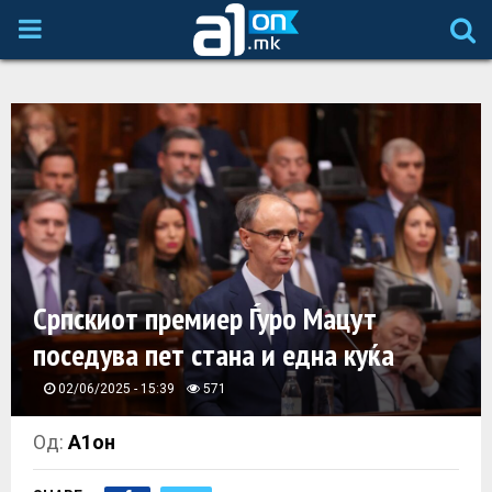
P
R
I
M
A
Српскиот премиер Ѓуро Мацут
R
поседува пет стана и една куќа
Y
02/06/2025 - 15:39
571
M
Од:
А1он