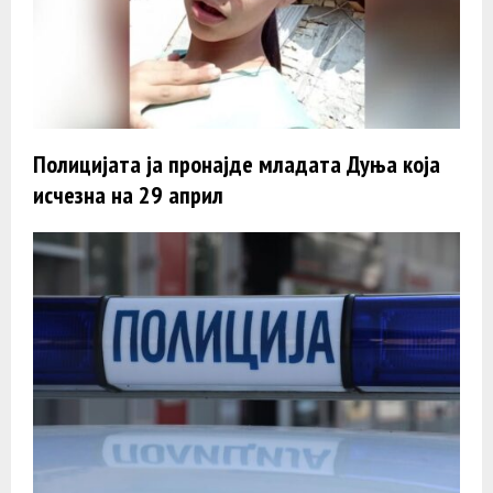
Полицијата ја пронајде младата Дуња која
исчезна на 29 април