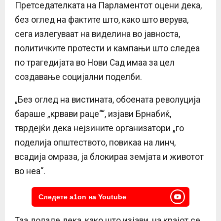
Претседателката на Парламентот оцени дека,
без оглед на фактите што, како што верува,
сега излегуваат на виделина во јавноста,
политичките протести и кампањи што следеа
по трагедијата во Нови Сад имаа за цел
создавање социјални поделби.
„Без оглед на вистината, обоената револуција
бараше „крвави раце““, изјави Брнабиќ,
тврдејќи дека нејзините организатори „го
поделија општеството, повикаа на линч,
всадија омраза, ја блокираа земјата и животот
во неа“.
Следете a1on на Youtube
Таа додаде дека, како што изјави, на крајот се