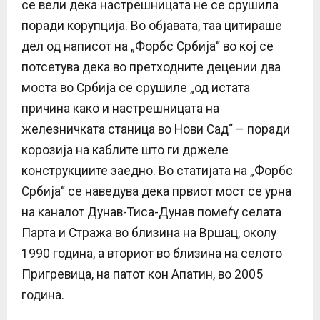
се вели дека настрешницата не се срушила
поради корупција. Во објавата, таа цитираше
дел од написот на „Форбс Србија“ во кој се
потсетува дека во претходните децении два
моста во Србија се срушиле „од истата
причина како и настрешницата на
железничката станица во Нови Сад“ – поради
корозија на каблите што ги држеле
конструкциите заедно. Во статијата на „Форбс
Србија“ се наведува дека првиот мост се урна
на каналот Дунав-Тиса-Дунав помеѓу селата
Парта и Стража во близина на Вршац, околу
1990 година, а вториот во близина на селото
Пригревица, на патот кон Апатин, во 2005
година.