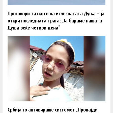
Проговори таткото на исчезнатата Дуња – ја
откри последната трага: „Ја бараме нашата
Дуња веќе четири дена“
Србија го активираше системот „Пронајди