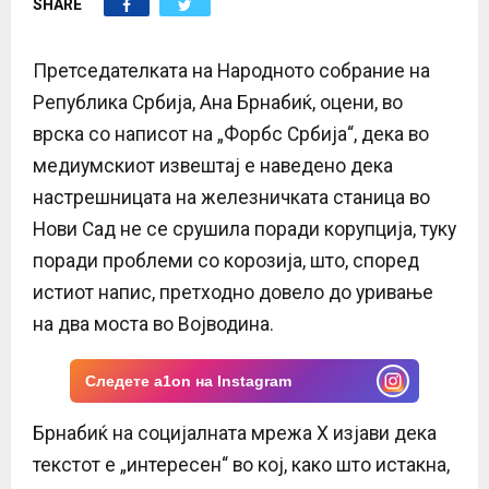
SHARE
E
N
Претседателката на Народното собрание на
Република Србија, Ана Брнабиќ, оцени, во
U
врска со написот на „Форбс Србија“, дека во
медиумскиот извештај е наведено дека
настрешницата на железничката станица во
Нови Сад не се срушила поради корупција, туку
поради проблеми со корозија, што, според
истиот напис, претходно довело до уривање
на два моста во Војводина.
Следете a1on на Instagram
Брнабиќ на социјалната мрежа X изјави дека
текстот е „интересен“ во кој, како што истакна,