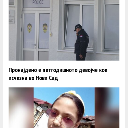
Пронајдено e петгодишното девојче кое
исчезна во Нови Сад