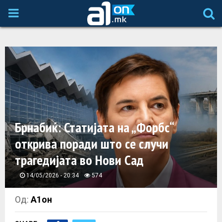
P
R
I
M
A
Брнабиќ: Статијата на „Форбс“
открива поради што се случи
R
трагедијата во Нови Сад
Y
14/05/2026 - 20:34
574
M
Од:
А1он