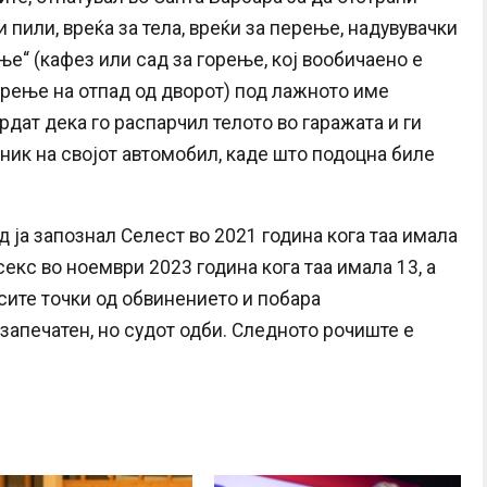
 пили, вреќа за тела, вреќи за перење, надувувачки
ње“ (кафез или сад за горење, кој вообичаено е
рење на отпад од дворот) под лажното име
дат дека го распарчил телото во гаражата и ги
ник на својот автомобил, каде што подоцна биле
 ја запознал Селест во 2021 година кога таа имала
секс во ноември 2023 година кога таа имала 13, а
 сите точки од обвинението и побара
апечатен, но судот одби. Следното рочиште е