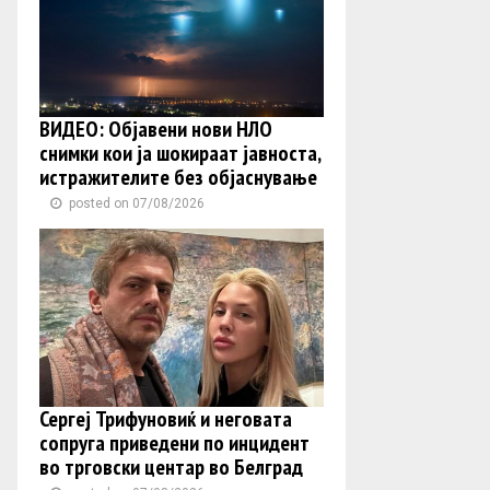
ВИДЕО: Објавени нови НЛО
снимки кои ја шокираат јавноста,
истражителите без објаснување
posted on 07/08/2026
Сергеј Трифуновиќ и неговата
сопруга приведени по инцидент
во трговски центар во Белград