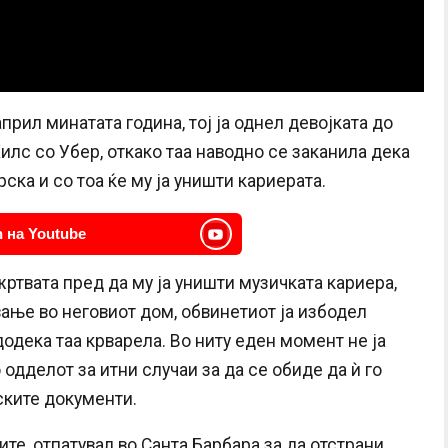
прил минатата година, тој ја однел девојката до
Хилс со Убер, откако таа наводно се заканила дека
ска и со тоа ќе му ја уништи кариерата.
 на Youtube
жртвата пред да му ја уништи музичката кариера,
вање во неговиот дом, обвинетиот ја избодел
додека таа крварела. Во ниту еден момент не ја
 одделот за итни случаи за да се обиде да ѝ го
ските документи.
ите, отпатувал во Санта Барбара за да отстрани