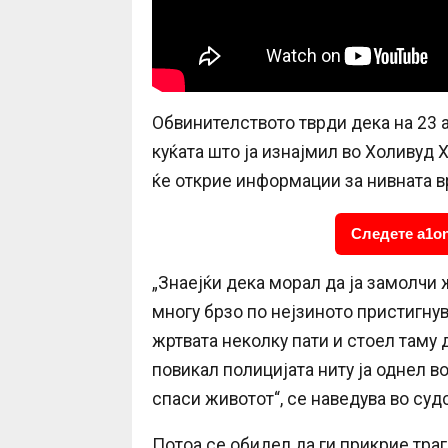
Обвинителството тврди дека на 23 а
куќата што ја изнајмил во Холивуд 
ќе открие информации за нивната вр
Следете a1on
„Знаејќи дека морал да ја замолчи 
многу брзо по нејзиното пристигну
жртвата неколку пати и стоел таму 
повикал полицијата ниту ја однел во
спаси животот“, се наведува во суд
Потоа се обидел да ги прикрие траг