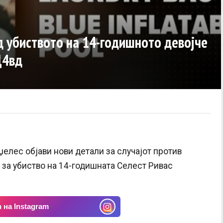
 убиството на 14-годишното девојче
Д4вд
елес објави нови детали за случајот против
 за убиство на 14-годишната Селест Ривас
 на Instagram