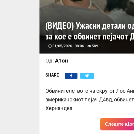
(ВИДЕО) Ужасни детали од
за кое е обвинет пејачот 
01/05/2026 - 08:06
589
Од:
А1он
SHARE
Обвинителството на округот Лос Анџ
американскиот пејач Д4вд, обвинет
Хернандез.
Следете a1on