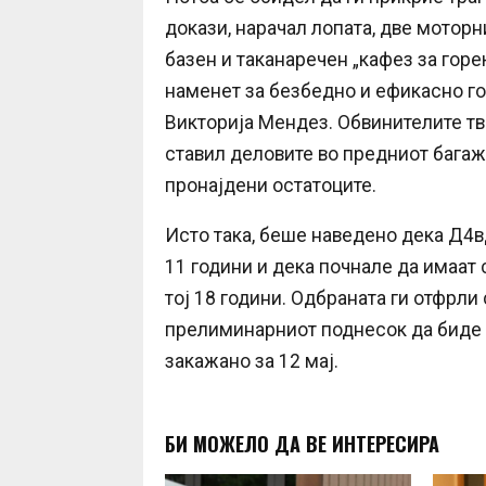
докази, нарачал лопата, две моторни
базен и таканаречен „кафез за горе
наменет за безбедно и ефикасно го
Викторија Мендез. Обвинителите твр
ставил деловите во предниот багаж
пронајдени остатоците.
Исто така, беше наведено дека Д4вд
11 години и дека почнале да имаат 
тој 18 години. Одбраната ги отфрли
прелиминарниот поднесок да биде з
закажано за 12 мај.
БИ МОЖЕЛО ДА ВЕ ИНТЕРЕСИРА