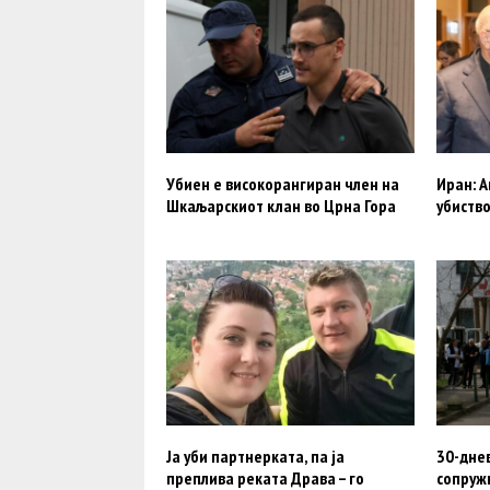
Убиен е високорангиран член на
Иран: А
Шкаљарскиот клан во Црна Гора
убиство
Ја уби партнерката, па ја
30-дне
преплива реката Драва – го
сопруж