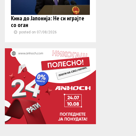
Кина до Јапонија: Не си играјте
со оган
posted on 07/08/2026