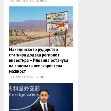
posted on 07/08/2026
Македонското рударство
стагнира додека регионот
инвестира – Иловица останува
најголемата неискористена
можност
posted on 07/08/2026