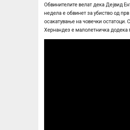
Обвинителите велат дека Дејвид Ент
недела е обвинет за убиство од прв
осакатување на човечки остатоци. С
Хернандез е малолетничка додека 