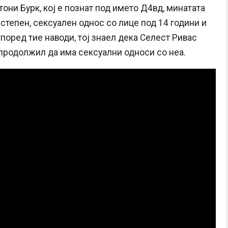
они Бурк, кој е познат под името Д4вд, минатата
 степен, сексуален однос со лице под 14 години и
поред тие наводи, тој знаел дека Селест Ривас
продолжил да има сексуални односи со неа.