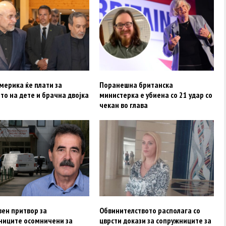
мерика ќе плати за
Поранешна британска
то на дете и брачна двојка
министерка е убиена со 21 удар со
чекан во глава
вен притвор за
Обвинителството располага со
ниците осомничени за
цврсти докази за сопружниците за