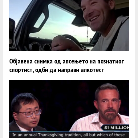
Објавена снимка од апсењето на познатиот
спортист, одби да направи алкотест