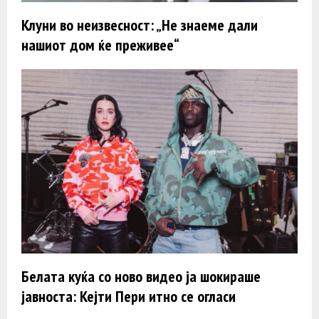
Клуни во неизвесност: „Не знаеме дали
нашиот дом ќе преживее“
Белата куќа со ново видео ја шокираше
јавноста: Кејти Пери итно се огласи