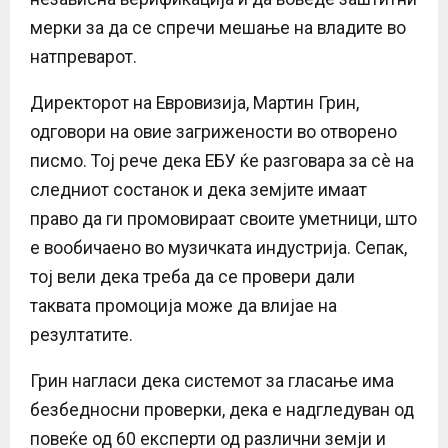
мерки за да се спречи мешање на владите во
натпреварот.
Директорот на Евровизија, Мартин Грин,
одговори на овие загрижености во отворено
писмо. Тој рече дека ЕБУ ќе разговара за сè на
следниот состанок и дека земјите имаат
право да ги промовираат своите уметници, што
е вообичаено во музичката индустрија. Сепак,
тој вели дека треба да се провери дали
таквата промоција може да влијае на
резултатите.
Грин нагласи дека системот за гласање има
безбедносни проверки, дека е надгледуван од
повеќе од 60 експерти од различни земји и