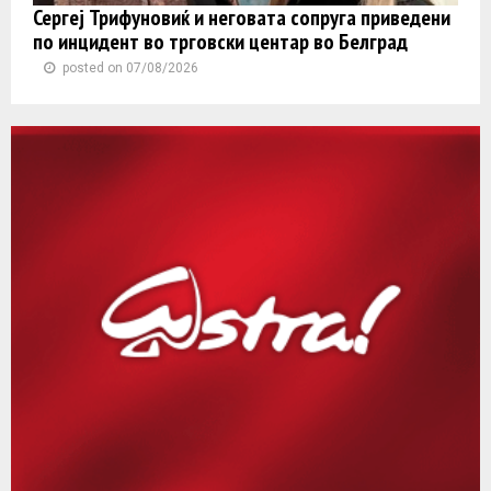
Сергеј Трифуновиќ и неговата сопруга приведени
по инцидент во трговски центар во Белград
posted on 07/08/2026