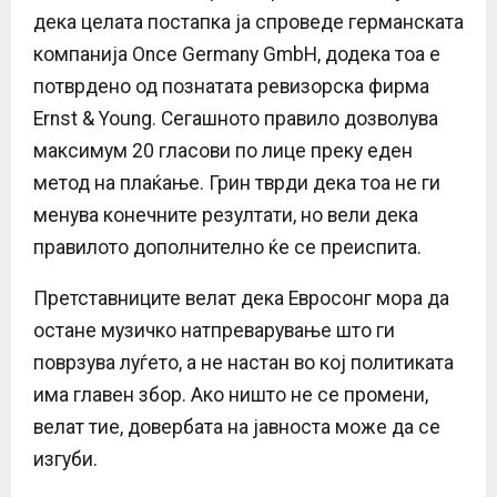
дека целата постапка ја спроведе германската
компанија Once Germany GmbH, додека тоа е
потврдено од познатата ревизорска фирма
Ernst & Young. Сегашното правило дозволува
максимум 20 гласови по лице преку еден
метод на плаќање. Грин тврди дека тоа не ги
менува конечните резултати, но вели дека
правилото дополнително ќе се преиспита.
Претставниците велат дека Евросонг мора да
остане музичко натпреварување што ги
поврзува луѓето, а не настан во кој политиката
има главен збор. Ако ништо не се промени,
велат тие, довербата на јавноста може да се
изгуби.