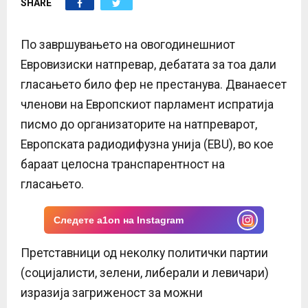
SHARE
E
N
По завршувањето на овогодинешниот
Евровизиски натпревар, дебатата за тоа дали
U
гласањето било фер не престанува. Дванаесет
членови на Европскиот парламент испратија
писмо до организаторите на натпреварот,
Европската радиодифузна унија (EBU), во кое
бараат целосна транспарентност на
гласањето.
Следете a1on на Instagram
Претставници од неколку политички партии
(социјалисти, зелени, либерали и левичари)
изразија загриженост за можни