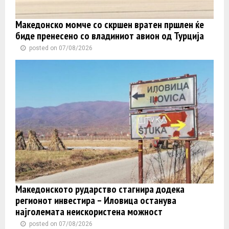
Македонско момче со скршен вратен пршлен ќе
биде пренесено со владиниот авион од Турција
posted on 07/08/2026
Македонското рударство стагнира додека
регионот инвестира – Иловица останува
најголемата неискористена можност
posted on 07/08/2026