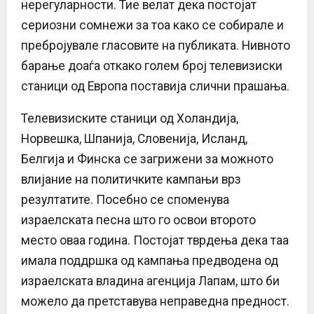
нерегуларности. Тие велат дека постојат
сериозни сомнежи за тоа како се собирале и
пребројувале гласовите на публиката. Нивното
барање доаѓа откако голем број телевизиски
станици од Европа поставија слични прашања.
Телевизиските станици од Холандија,
Норвешка, Шпанија, Словенија, Исланд,
Белгија и Финска се загрижени за можното
влијание на политичките кампањи врз
резултатите. Посебно се споменува
израелската песна што го освои второто
место оваа година. Постојат тврдења дека таа
имала поддршка од кампања предводена од
израелската владина агенција Лапам, што би
можело да претставува неправедна предност.