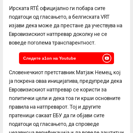
Ирската RTÉ официјално ги побара сите
податоци од гласањето, а белгиската VRT
изјави дека може да престане да учествува на
Евровизискиот натпревар доколку не се
воведе поголема транспарентност.
Следете a1on на Youtube
Словенечкиот претставник Матјаж Немец, кој
ја покрена оваа иницијатива, предупреди дека
Евровизискиот натпревар се користи за
политички цели и дека тоа ги крши основните
правила на натпреварот. Тој и другите
пратеници сакаат ЕБУ да ги објави сите
податоци од гласањето, да спроведе
независна верификација и да воведе заштитни