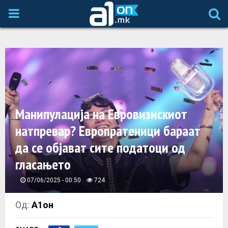
P
R
I
M
Манипулација на Евровизискиот
A
натпревар? Европратеници бараат
да се објават сите податоци од
R
гласањето
Y
07/06/2025 - 00:50
724
M
Од:
А1он