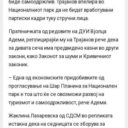
биде самоодржлив. Трајанов апелира во
Националниот парк да не бидат вработувани
партиски кадри туку стручни лица.
Пратеничката од редовите на ДУИ Вјолца
Адеми, реплицирајќи му на Трајанов рече дека
за дивата сеча има предвидено казни во други
закони, како Законот за шуми и Кривичниот
законик.
– Една од економските придобивките од
прогласување на Шар Планина за Национален
парк е тоа што ќе се овозможи развој на
туризмот и самоодржливост, рече Адеми.
Жаклина Лазаревска од СДСМ во репликата
истакна дека на седницата се зборува за