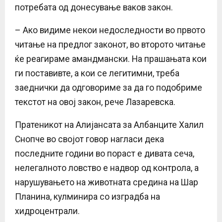
потребата од донесување ваков закон.
– Ако видиме некои недоследности во првото
читање на предлог законот, во второто читање
ќе реагираме амандмански. На прашањата кои
ги поставивте, а кои се легитимни, треба
заеднички да одговориме за да го подобриме
текстот на овој закон, рече Лазаревска.
Пратеникот на Алијансата за Албанците Халил
Снопче во својот говор нагласи дека
последните години во пораст е дивата сеча,
нелегалното ловство е надвор од контрола, а
нарушувањето на животната средина на Шар
Планина, кулминира со изградба на
хидроцентрали.