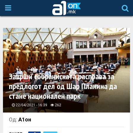
P
R
I
M
A
Заврши собраниската расправа за
предлогот дел од Шар Планина да
R
стане национален парк
Y
22/04/2021 - 16:39
262
M
Од:
А1он