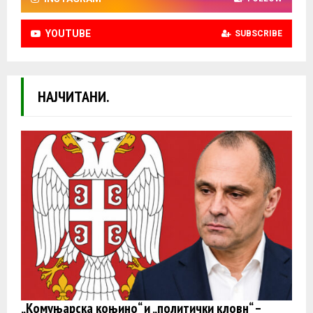
YOUTUBE
SUBSCRIBE
НАЈЧИТАНИ.
„Комуњарска коњино“ и „политички кловн“ –