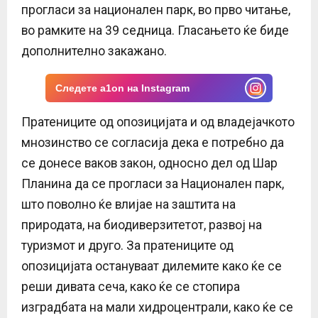
прогласи за национален парк, во прво читање,
во рамките на 39 седница. Гласањето ќе биде
дополнително закажано.
Следете a1on на Instagram
Пратениците од опозицијата и од владејачкото
мнозинство се согласија дека е потребно да
се донесе ваков закон, односно дел од Шар
Планина да се прогласи за Национален парк,
што поволно ќе влијае на заштита на
природата, на биодиверзитетот, развој на
туризмот и друго. За пратениците од
опозицијата остануваат дилемите како ќе се
реши дивата сеча, како ќе се стопира
изградбата на мали хидроцентрали, како ќе се