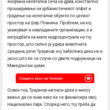
енормна нелегална сеча на дрва, константно
проширување на урбанистичкиот опфат и
градење на нелегални објекти по целиот
простор на Шар Планина. Проблем, на кој
укажуваат и невладините организации, е и
изградбата на мали хидроцентрали на тој
простор, што силно ја удира животната
средина, рече Трајанов, кој забележа дека не е
јасно што ќе се случи со двете подружници на
Македонски шуми.
Следете a1on на Youtube
Освен тоа, Трајанов нагласи дека е многу
важно да се знае како ќе се финансира овој
Национален парк. Според него, тој треба да