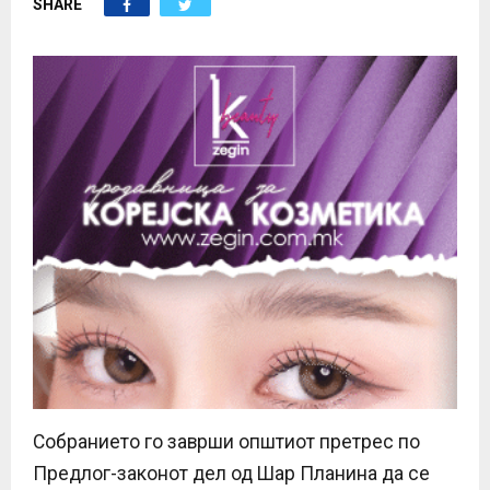
SHARE
E
N
U
Собранието го заврши општиот претрес по
Предлог-законот дел од Шар Планина да се