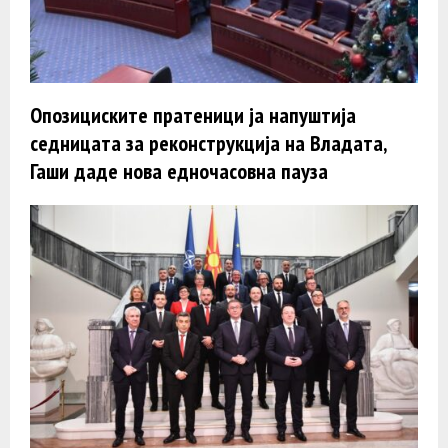
Опозициските пратеници ја напуштија
седницата за реконструкција на Владата,
Гаши даде нова едночасовна пауза