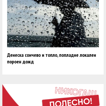
Денеска сончево и топло, попладне локален
пороен дожд