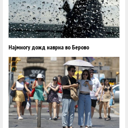
Најмногу дожд наврна во Берово