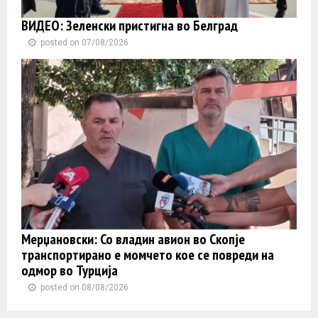
ВИДЕО: Зеленски пристигна во Белград
posted on 07/08/2026
Мерџановски: Со владин авион во Скопје
транспортиранo e момчето кое се повреди на
одмор во Турција
posted on 08/08/2026