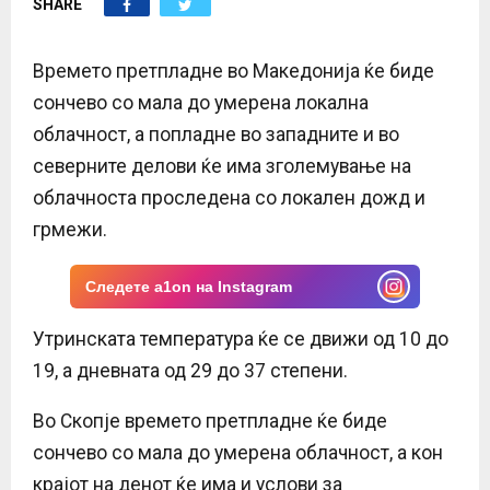
SHARE
E
N
Времето претпладне во Македонија ќе биде
сончево со мала до умерена локална
U
облачност, а попладне во западните и во
северните делови ќе има зголемување на
облачноста проследена со локален дожд и
грмежи.
Следете a1on на Instagram
Утринската температура ќе се движи од 10 до
19, а дневната од 29 до 37 степени.
Во Скопје времето претпладне ќе биде
сончево со мала до умерена облачност, а кон
крајот на денот ќе има и услови за