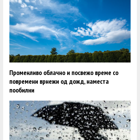
Променливо облачно и посвежо време со
повремени врнежи од дожд, наместа
пообилни