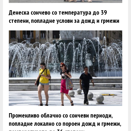
Денеска сончево со температура до 39
степени, попладне услови за дожд и грмежи
Променливо облачно со сончеви периоди,
попладне локално со пороен дожд и грмежи,