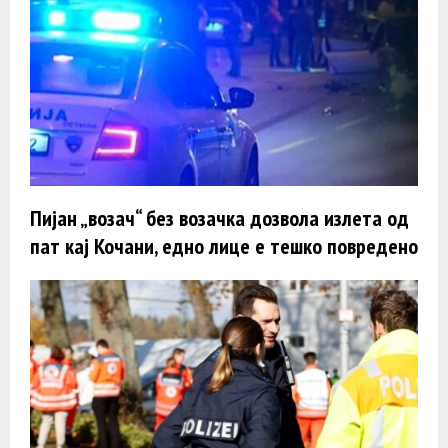
Пијан „возач“ без возачка дозвола излета од
пат кај Кочани, едно лице е тешко повредено