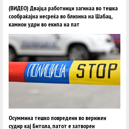
(ВИДЕО) Двајца работници загинаа во тешка
сообраќајна несреќа во близина на Шабац,
камион удри во екипа на пат
Осуммина тешко повредени во верижен
судир кај Битола, патот е затворен