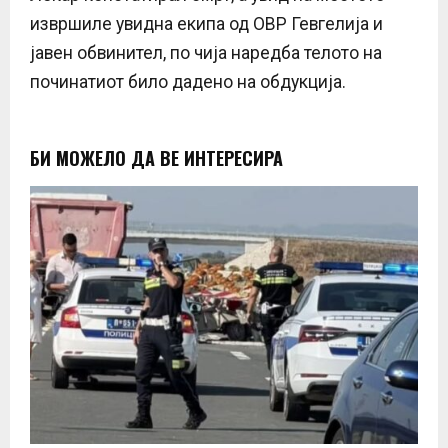
извршиле увидна екипа од ОВР Гевгелија и
јавен обвинител, по чија наредба телото на
починатиот било дадено на обдукција.
БИ МОЖЕЛО ДА ВЕ ИНТЕРЕСИРА