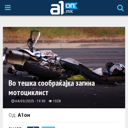
P
R
I
M
A
Во тешка сообраќајка загина
R
мотоциклист
Y
04/03/2025 - 19:30
1028
M
Од:
А1он