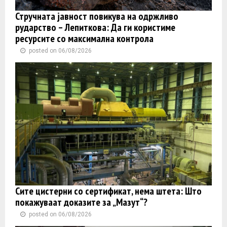
Стручната јавност повикува на одржливо
рударство – Лепиткова: Да ги користиме
ресурсите со максимална контрола
posted on 06/08/2026
Сите цистерни со сертификат, нема штета: Што
покажуваат доказите за „Мазут“?
posted on 06/08/2026