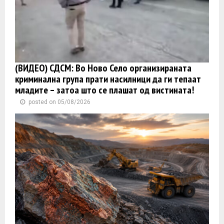
(ВИДЕО) СДСМ: Во Ново Село организираната
криминална група прати насилници да ги тепаат
младите – затоа што се плашат од вистината!
posted on 05/08/2026