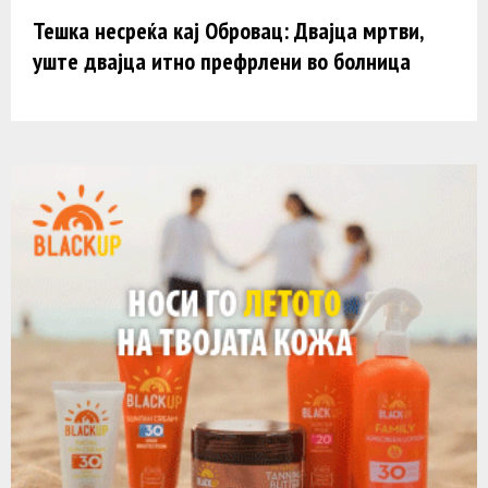
Тешка несреќа кај Обровац: Двајца мртви,
уште двајца итно префрлени во болница