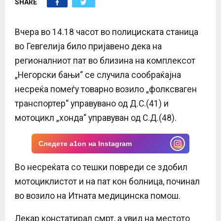
SHARE
E
N
Вчера во 14.18 часот во полициската станица
во Гевгелија било пријавено дека на
U
регионалниот пат во близина на комплексот
„Негорски бањи“ се случила сообраќајна
несреќа помеѓу товарно возило „фолксваген
транспортер“ управувано од Д.С.(41) и
мотоцикл „хонда“ управуван од С.Д.(48).
Следете a1on на Instagram
Во несреќата со тешки повреди се здобил
мотоциклистот и на пат кон болница, починал
во возило на Итната медицинска помош.
Лекар констатирал смрт, а увид на местото