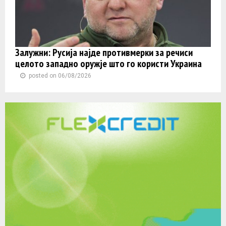
Залужни: Русија најде противмерки за речиси
целото западно оружје што го користи Украина
posted on 06/08/2026