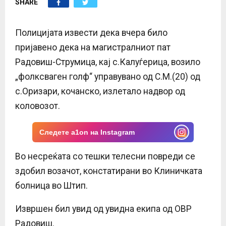
SHARE
E
N
Полицијата извести дека вчера било
пријавено дека на магистралниот пат
U
Радовиш-Струмица, кај с.Калуѓерица, возило
„фолксваген голф“ управувано од С.М.(20) од
с.Оризари, кочанско, излетало надвор од
коловозот.
Следете a1on на Instagram
Во несреќата со тешки телесни повреди се
здобил возачот, констатирани во Клиничката
болница во Штип.
Извршен бил увид од увидна екипа од ОВР
Радовиш.