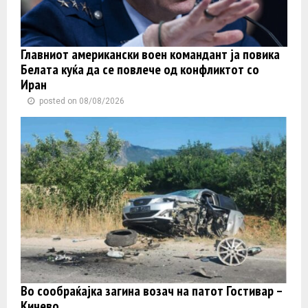
Главниот американски воен командант ја повика
Белата куќа да се повлече од конфликтот со
Иран
posted on 08/08/2026
Во сообраќајка загина возач на патот Гостивар –
Кичево