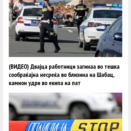
(ВИДЕО) Двајца работници загинаа во тешка
сообраќајна несреќа во близина на Шабац,
камион удри во екипа на пат