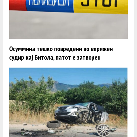
Осуммина тешко повредени во верижен
судир кај Битола, патот е затворен