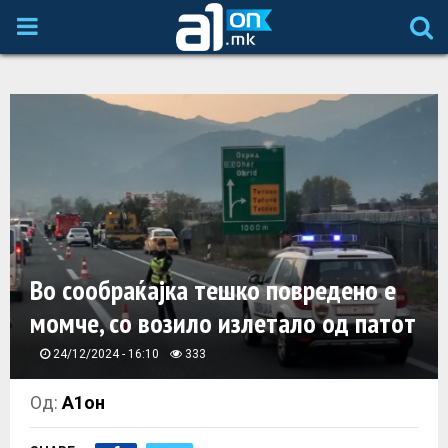
P
R
I
M
A
Во сообраќајка тешко повредено е
R
момче, со возило излетало од патот
Y
24/12/2024 - 16:10
333
M
Од:
А1он