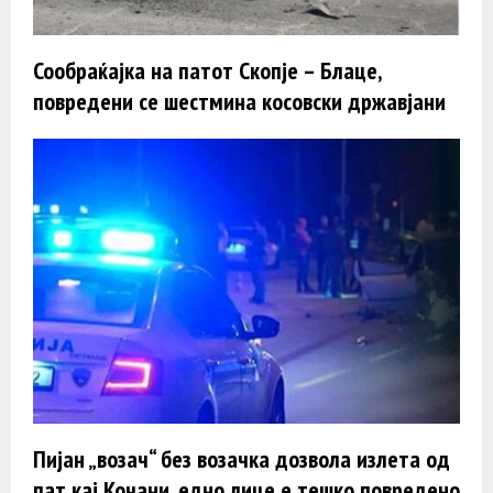
Сообраќајка на патот Скопје – Блаце,
повредени се шестмина косовски државјани
Пијан „возач“ без возачка дозвола излета од
пат кај Кочани, едно лице е тешко повредено