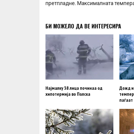
претпладне. Максималната температ
БИ МОЖЕЛО ДА ВЕ ИНТЕРЕСИРА
Најмалку 38 лица починаа од
Дожд и
хипотермија во Полска
темпер
паѓаат