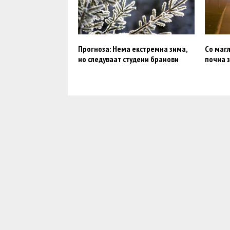
Прогноза: Нема екстремна зима,
Со магл
но следуваат студени бранови
почна 