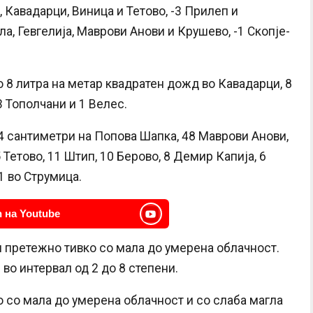
 Кавадарци, Виница и Тетово, -3 Прилеп и
ла, Гевгелија, Маврови Анови и Крушево, -1 Скопје-
о 8 литра на метар квадратен дожд во Кавадарци, 8
 Тополчани и 1 Велес.
4 сантиметри на Попова Шапка, 48 Маврови Анови,
 Тетово, 11 Штип, 10 Берово, 8 Демир Капија, 6
1 во Струмица.
 на Youtube
 претежно тивко со мала до умерена облачност.
во интервал од 2 до 8 степени.
о со мала до умерена облачност и со слаба магла