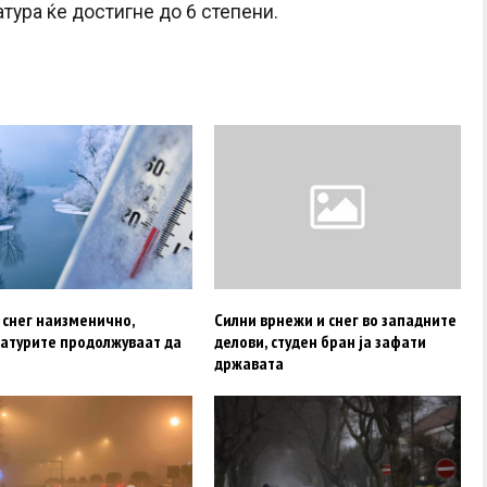
ура ќе достигне до 6 степени.
 снег наизменично,
Силни врнежи и снег во западните
атурите продолжуваат да
делови, студен бран ја зафати
државата