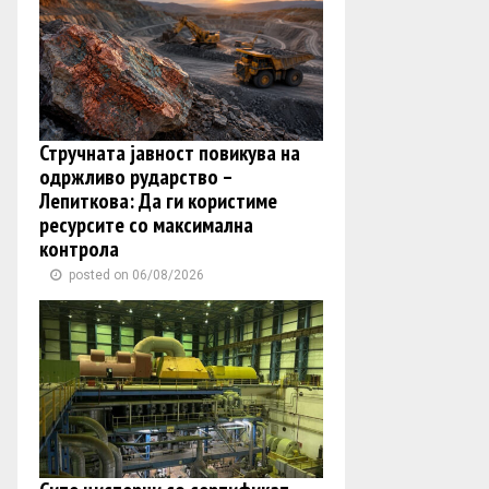
Стручната јавност повикува на
одржливо рударство –
Лепиткова: Да ги користиме
ресурсите со максимална
контрола
posted on 06/08/2026