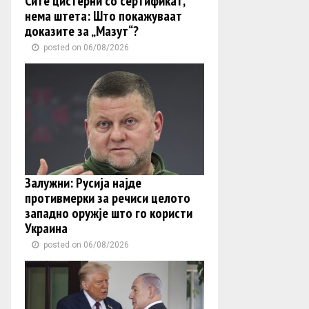
Сите цистерни со сертификат,
нема штета: Што покажуваат
доказите за „Мазут“?
posted on 06/08/2026
Залужни: Русија најде
противмерки за речиси целото
западно оружје што го користи
Украина
posted on 06/08/2026