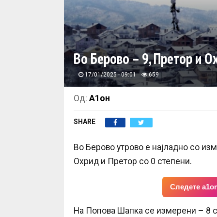
Во Берово – 9, Претор и О
17/01/2025 - 09:01
659
Од:
А1он
SHARE
Во Берово утрово е најладно со изм
Охрид и Претор со 0 степени.
Следете a1on
На Попова Шапка се измерени – 8 ст