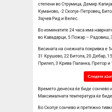
степени во Струмица, Демир Капија,
Куманово, -2 Скопје-Петровец, Бито
Зајчев Рид и Велес.
Во изминатите 24 часа има наврнат
во Кавадарци, 5 Пожар – Радовиш, 3
Висината на снежната покривка е 5
31 Крушево, 22 Битола, 20 Дебар, 15
Прилеп, 3 Крива Паланка, Претор и 
Следете a1on
Времето денеска ќе биде сончево и
Максималната температура ќе биде 
Во Скопје сончево и претежно тивк