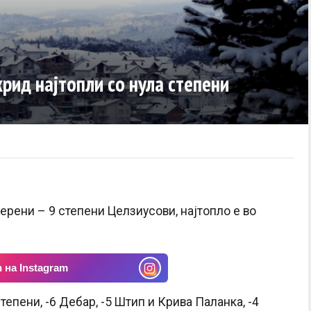
хрид најтопли со нула степени
ерени – 9 степени Целзиусови, најтопло е во
 на Instagram
епени, -6 Дебар, -5 Штип и Крива Паланка, -4