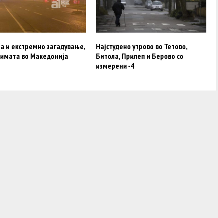
а и екстремно загадување,
Најстудено утрово во Тетово,
зимата во Македонија
Битола, Прилеп и Берово со
измерени -4