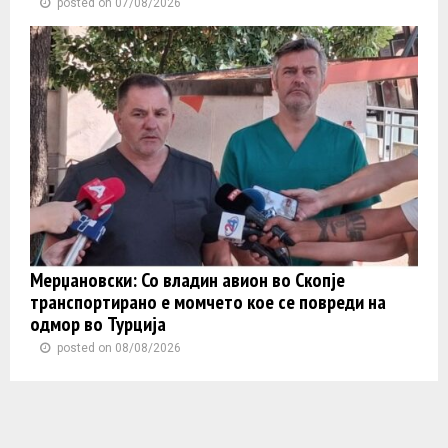
posted on 07/08/2026
Мерџановски: Со владин авион во Скопје
транспортиранo e момчето кое се повреди на
одмор во Турција
posted on 08/08/2026