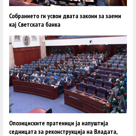
Собранието ги усвои двата закони за заеми
кај Светската банка
Опозициските пратеници ја напуштија
седницата за реконструкција на Владата,