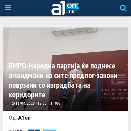
P
R
I
M
ВМРО-Народна партија ќе поднесе
A
амандмани на сите предлог-закони
поврзани со изградбата на
R
коридорите
Y
11/04/2023 - 13:06
406
M
Од:
А1он