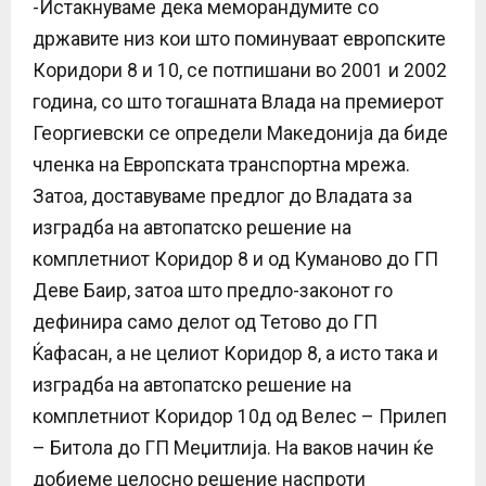
-Истакнуваме дека меморандумите со
државите низ кои што поминуваат европските
Коридори 8 и 10, се потпишани во 2001 и 2002
година, со што тогашната Влада на премиерот
Георгиевски се определи Македонија да биде
членка на Европската транспортна мрежа.
Затоа, доставуваме предлог до Владата за
изградба на автопатско решение на
комплетниот Коридор 8 и од Куманово до ГП
Деве Баир, затоа што предло-законот го
дефинира само делот од Тетово до ГП
Ќафасан, а не целиот Коридор 8, а исто така и
изградба на автопатско решение на
комплетниот Коридор 10д од Велес – Прилеп
– Битола до ГП Меџитлија. На ваков начин ќе
добиеме целосно решение наспроти