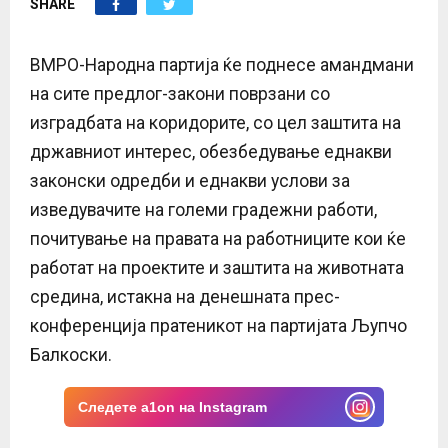
SHARE
E
N
ВМРО-Народна партија ќе поднесе амандмани
на сите предлог-закони поврзани со
U
изградбата на коридорите, со цел заштита на
државниот интерес, обезбедување еднакви
законски одредби и еднакви услови за
изведувачите на големи градежни работи,
почитување на правата на работниците кои ќе
работат на проектите и заштита на животната
средина, истакна на денешната прес-
конференција пратеникот на партијата Љупчо
Балкоски.
Следете a1on на Instagram