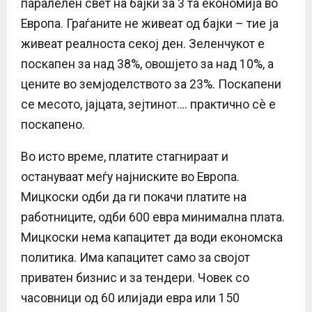
паралелен свет на бајки за 3 та економија во
Европа. Граѓаните не живеат од бајки – тие ја
живеат реалноста секој ден. Зеленчукот е
поскапен за над 38%, овошјето за над 10%, а
цените во земјоделството за 23%. Поскапени
се месото, јајцата, зејтинот…. практично сè е
поскапено.
Во исто време, платите стагнираат и
остануваат меѓу најниските во Европа.
Мицкоски одби да ги покачи платите на
работниците, одби 600 евра минимална плата.
Мицкоски нема капацитет да води економска
политика. Има капацитет само за својот
приватен бизнис и за тендери. Човек со
часовници од 60 илијади евра или 150