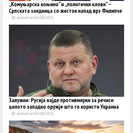
„Комуњарска коњино“ и „политички кловн“ –
Српската заедница со жесток напад врз Филипче
posted on 06/08/2026
Залужни: Русија најде противмерки за речиси
целото западно оружје што го користи Украина
posted on 06/08/2026