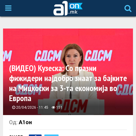
P
R
I
M
(ВИДЕО) Кузеска: Со празни
A
фижидери најдобро знаат за бајките
на Мицкоски за 3-та економија во
R
Европа
Y
20/04/2026 - 11:45
151
M
Од:
А1он