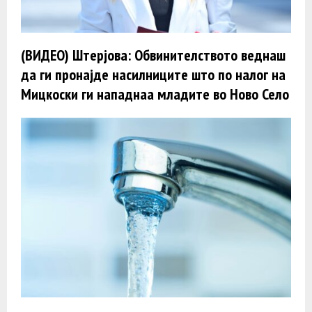
(ВИДЕО) Штерјова: Обвинителството веднаш
да ги пронајде насилниците што по налог на
Мицкоски ги нападнаа младите во Ново Село