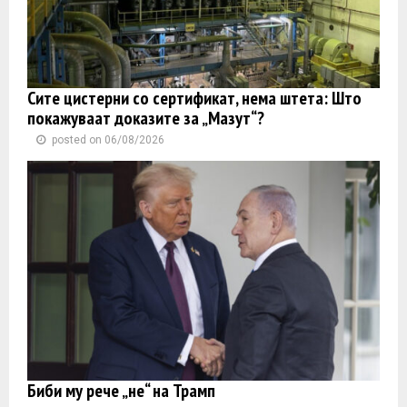
Сите цистерни со сертификат, нема штета: Што
покажуваат доказите за „Мазут“?
posted on 06/08/2026
Биби му рече „не“ на Трамп