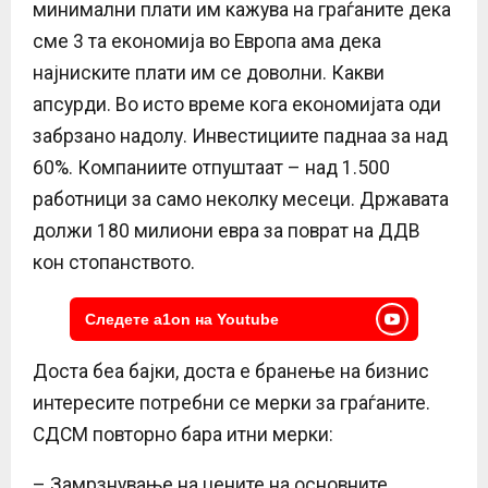
минимални плати им кажува на граѓаните дека
сме 3 та економија во Европа ама дека
најниските плати им се доволни. Какви
апсурди. Во исто време кога економијата оди
забрзано надолу. Инвестициите паднаа за над
60%. Компаниите отпуштаат – над 1.500
работници за само неколку месеци. Државата
должи 180 милиони евра за поврат на ДДВ
кон стопанството.
Следете a1on на Youtube
Доста беа бајки, доста е бранење на бизнис
интересите потребни се мерки за граѓаните.
СДСМ повторно бара итни мерки:
– Замрзнување на цените на основните