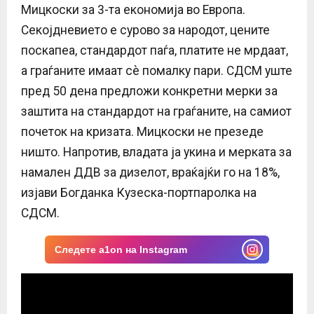
Мицкоски за 3-та економија во Европа.
Секојдневието е сурово за народот, цените
поскапеа, стандардот паѓа, платите не мрдаат,
а граѓаните имаат сè помалку пари. СДСМ уште
пред 50 дена предложи конкретни мерки за
заштита на стандардот на граѓаните, на самиот
почеток на кризата. Мицкоски не презеде
ништо. Напротив, владата ја укина и мерката за
намален ДДВ за дизелот, враќајќи го на 18%,
изјави Богданка Кузеска-портпаролка на
СДСМ.
Следете a1on на Instagram