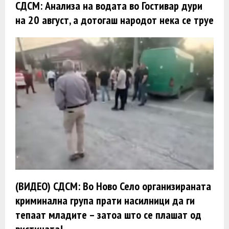
СДСМ: Анализа на водата во Гостивар дури
на 20 август, а дотогаш народот нека се труе
(ВИДЕО) СДСМ: Во Ново Село организираната
криминална група прати насилници да ги
тепаат младите – затоа што се плашат од
вистината!