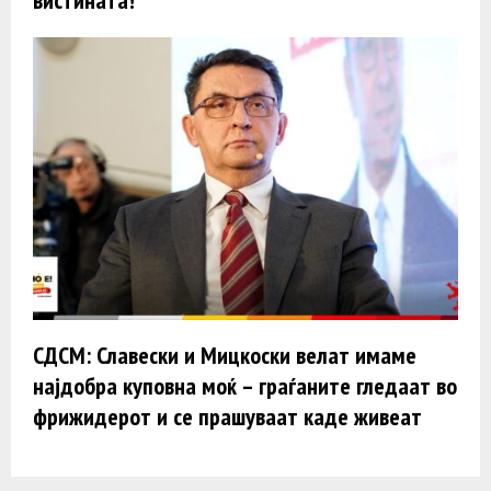
СДСМ: Славески и Мицкоски велат имаме
најдобра куповна моќ – граѓаните гледаат во
фрижидерот и се прашуваат каде живеат