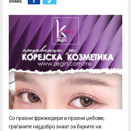
SHARE
E
N
U
Со празни фрижидери и празни џебови,
граѓаните најдобро знаат за бајките на