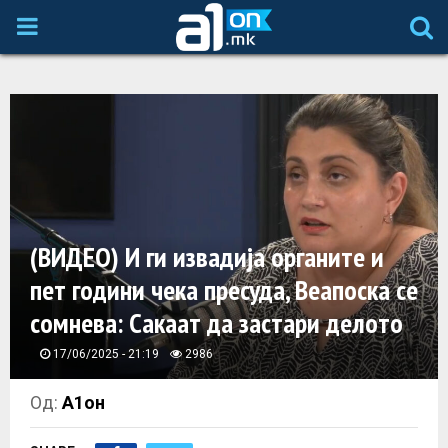
P
R
I
M
A
(ВИДЕО) И ги извадија органите и
пет години чека пресуда, Веапоска се
R
сомнева: Сакаат да застари делото
Y
17/06/2025 - 21:19
2986
M
Од:
А1он