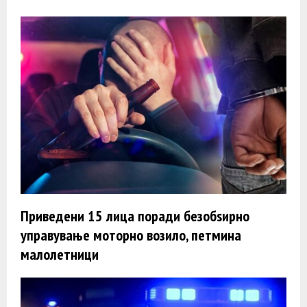
Приведени 15 лица поради безобѕирно
управување моторно возило, петмина
малолетници