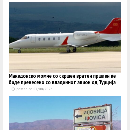
Македонско момче со скршен вратен пршлен ќе
биде пренесено со владиниот авион од Турција
posted on 07/08/2026