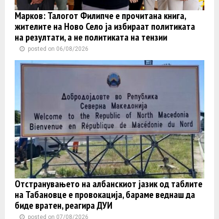
Марков: Талогот Филипче е прочитана книга,
жителите на Ново Село ја избираат политиката
на резултати, а не политиката на тензии
posted on 06/08/2026
Отстранувањето на албанскиот јазик од таблите
на Табановце е провокација, бараме веднаш да
биде вратен, реагира ДУИ
posted on 07/08/2026