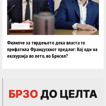
Филипче за тврдењето дека власта го
прифатила Францускиот предлог: Кој оди на
екскурзија во лето, во Брисел?