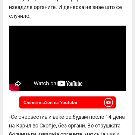
извадиле органите. И денеска не знае што се
случило.
Следете a1on на Youtube
-Се онесвестив и веќе се будам после 14 дена
на Карил во Скопје, без органи. Во струшката
болница ги извадија органите, матка, јајник и