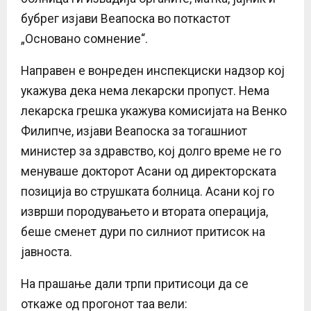
бубрег изјави Веапоска во поткастот
„Основано сомнение“.
Направен е вонреден инспекциски надзор кој
укажува дека нема лекарски пропуст. Нема
лекарска грешка укажува комисијата на Венко
Филипче, изјави Веапоска за тогашниот
министер за здравство, кој долго време не го
менуваше докторот Асани од директорската
позиција во струшката болница. Асани кој го
изврши породувањето и втората операција,
беше сменет дури по силниот притисок на
јавноста.
На прашање дали трпи притисоци да се
откаже од прогонот таа вели: