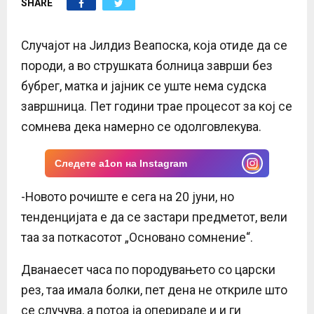
SHARE
E
N
Случајот на Јилдиз Веапоска, која отиде да се
породи, а во струшката болница заврши без
U
бубрег, матка и јајник се уште нема судска
завршница. Пет години трае процесот за кој се
сомнева дека намерно се одолговлекува.
Следете a1on на Instagram
-Новото рочиште е сега на 20 јуни, но
тенденцијата е да се застари предметот, вели
таа за поткасотот „Основано сомнение“.
Дванаесет часа по породувањето со царски
рез, таа имала болки, пет дена не откриле што
се случува, а потоа ја оперирале и и ги