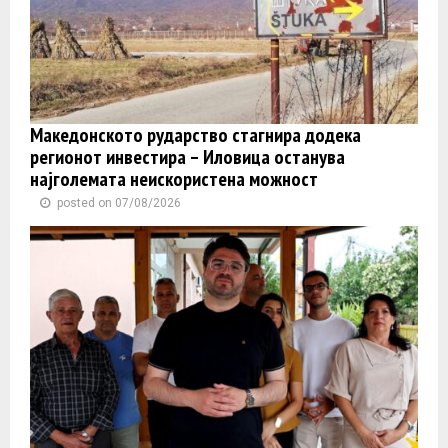
Македонското рударство стагнира додека
регионот инвестира – Иловица останува
најголемата неискористена можност
posted on 07/08/2026