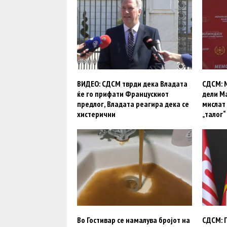
ВИДЕО: СДСМ тврди дека Владата
СДСМ: М
ќе го прифати Францускиот
дели Ма
предлог, Владата реагира дека се
мислат 
хистерични
„талог“
Во Гостивар се намалува бројот на
СДСМ: 