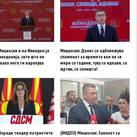
ицкоски и на Илинден ја
Мицкоски: Денес се одбележува
кедонија, сите што не
споменот за времето кое не се
како него ги нарекува
мери со години, туку со идеали, со
жртви, со соништа!
Поради тендер патриотите
(ВИДЕО) Мицкоски: Законот за