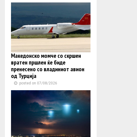
Македонско момче со скршен
вратен пршлен ќе биде
пренесено со владиниот авион
од Турција
posted on 07/08/2026