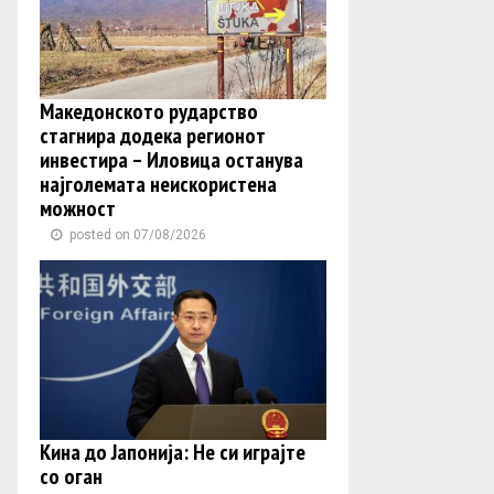
Македонското рударство
стагнира додека регионот
инвестира – Иловица останува
најголемата неискористена
можност
posted on 07/08/2026
Кина до Јапонија: Не си играјте
со оган