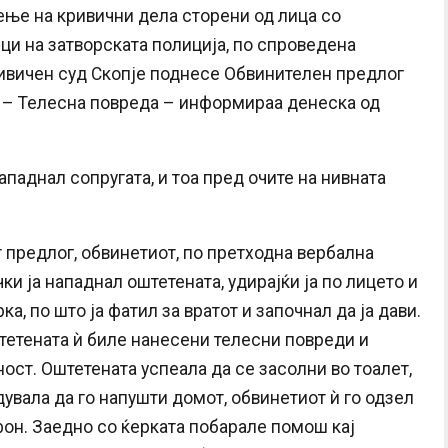
ење на кривични дела сторени од лица со
и на затворската полиција, по спроведена
ривичен суд Скопје поднесе Обвинителен предлог
о – Телесна повреда – информираа денеска од
ападнал сопругата, и тоа пред очите на нивната
 предлог, обвинетиот, по претходна вербална
ки ја нападнал оштетената, удирајќи ја по лицето и
а, по што ја фатил за вратот и започнал да ја дави.
штетената ѝ биле нанесени телесни повреди и
ст. Оштетената успеала да се засолни во тоалет,
дувала да го напушти домот, обвинетиот ѝ го одзел
он. Заедно со ќерката побарале помош кај