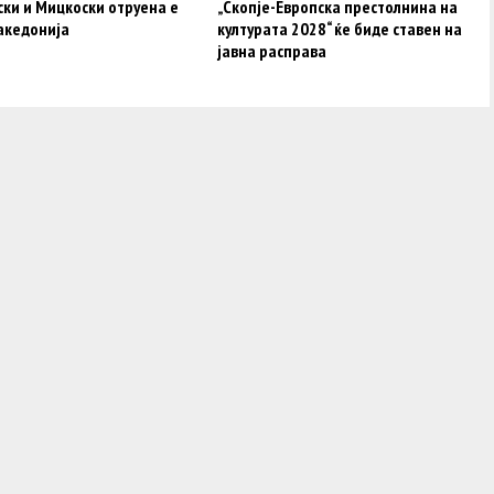
ки и Мицкоски отруена е
„Скопје-Европска престолнина на
акедонија
културата 2028“ ќе биде ставен на
јавна расправа