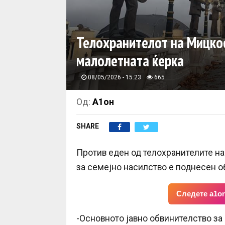
Телохранителот на Мицкос
малолетната ќерка
08/05/2026 - 15:23
665
Од:
А1он
SHARE
Против еден од телохранителите на
за семејно насилство е поднесен о
Следете a1on
-Основното јавно обвинителство за