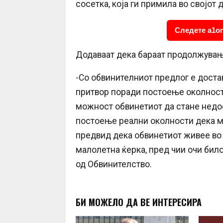
сосетка, која ги примила во својо
Следете a1on
Додаваат дека бараат продолжувањ
-Со обвинителниот предлог е доста
притвор поради постоење околности
можност обвинетиот да стане недос
постоење реални околности дека мо
предвид дека обвинетиот живее во
малолетна ќерка, пред чии очи бил
од Обвинителство.
БИ МОЖЕЛО ДА ВЕ ИНТЕРЕСИРА