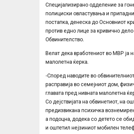
Специјализирано одделение за гон
полициски овластувања и припадниц
постапка, денеска до Основниот к
против едно лице за кривично дел
Обвинителство.
Велат дека вработениот во МВР ја н
малолетна ќерка.
-Според наводите во обвинителниот
расправија во семејниот дом, физич
главата пред нивната малолетна ќерк
Со дејствијата на обвинетиот, на о
предизвикана психичка вознемирено
а подоцна, додека со детето се оби
и оштетил нејзиниот мобилен телеф