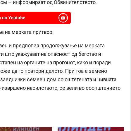
т дом – информираат од Обвинителството.
 на Youtube
е на мерката притвор.
вен и предлог за продолжување на мерката
 што укажуваат на опасност од бегство и
тапен на органите на прогонот, како и поради
же да го повтори делото. При тоа е земено
 заеднички семеен дом со оштетената и нивната
о извршено насилството, се вели во соопштението