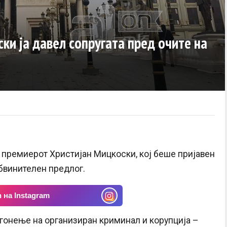
ки ја давел сопругата пред очите на
 премиерот Христијан Мицкоски, кој беше пријавен
бвинителен предлог.
 на Instagram
 гонење на организиран криминал и корупција –