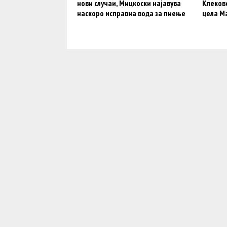
нови случаи, Мицкоски најавува
Клековс
наскоро исправна вода за пиење
цела М