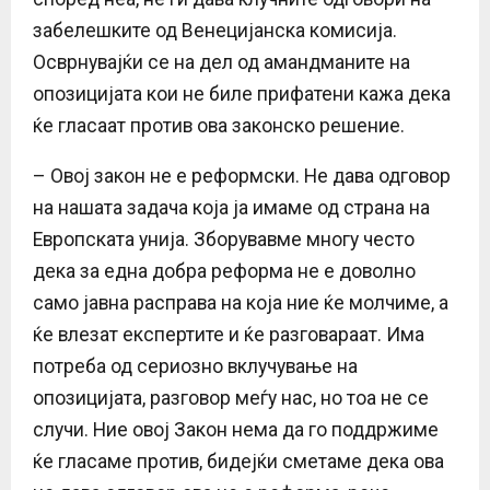
забелешките од Венецијанска комисија.
Осврнувајќи се на дел од амандманите на
опозицијата кои не биле прифатени кажа дека
ќе гласаат против ова законско решение.
– Овој закон не е реформски. Не дава одговор
на нашата задача која ја имаме од страна на
Европската унија. Зборувавме многу често
дека за една добра реформа не е доволно
само јавна расправа на која ние ќе молчиме, а
ќе влезат експертите и ќе разговараат. Има
потреба од сериозно вклучување на
опозицијата, разговор меѓу нас, но тоа не се
случи. Ние овој Закон нема да го поддржиме
ќе гласаме против, бидејќи сметаме дека ова