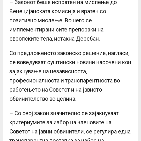
– Законот беше испратен на мислење до
Венецијанската комисија и вратен со
позитивно мислење. Во него се
имплементирани сите препораки на
европските тела, истакна Деребан.
Со предложеното законско решение, нагласи,
се воведуваат суштински новини насочени кон
зајакнување на независноста,
професионалноста и транспарентноста во
работењето на Советот и на јавното
обвинителство во целина.
– Со овој закон значитeлно се зајакнуваат
критериумите за избор на членовите на
Советот на јавни обвинители, се регулира една
транспарентна постапка за избор на