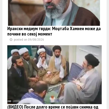
Ирански медиум тврди: Моџтаба Хамнеи може да
почине во секој момент
posted on 09/08/2026
(ВИДЕО) После долго време се појави снимка од