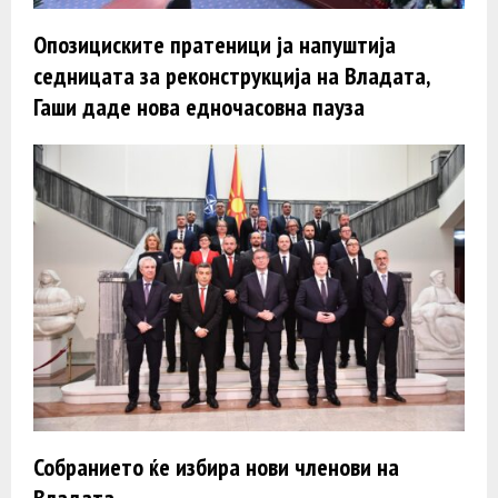
Опозициските пратеници ја напуштија
седницата за реконструкција на Владата,
Гаши даде нова едночасовна пауза
Собранието ќе избира нови членови на