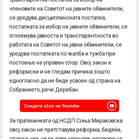
членовите на Советот на јавните обвинители,
се уредува дисциплинската постапка,
постапката за избор на јавните обвинители, се
зголемува јавноста и транспарентноста во
работата на Советот на јавни обвинители, се
уредува постапката по жалба и тужба при
постоење на управен спор. Овој закон е
реформски и не гледам причина зошто
едногласно да не биде усвоен од страна на
Собранието, рече Деребан.
Следете a1on на Youtube
За пратеничката од НСДП Соња Мираковска
овој закон не претставува реформа, бидеќи,
според неа, не ги дава клучните одговори на