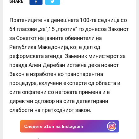
SHARE
E
N
Пратениците на денешната 100-та седница со
64 гласови „за”,15 „против” го донесоа Законот
U
за Советот на јавните обвинители на
Република Македонија, кој е дел од
реформската агенда. Заменик министерот за
правда Ален Дерeбан истакна дека новиот
Закон е изработен во транспарентна
процедура, вклучени експерти од областа и
сите опфатени со неговата примена и е
директен одговор на сите детектирани
слабости на претходниот закон.
Следете a1on на Instagram