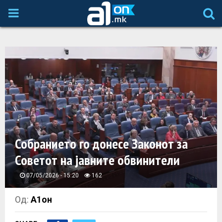
P
R
I
M
A
Собранието го донесе Законот за
R
Советот на јавните обвинители
Y
07/05/2026 - 15:20
162
M
Од:
А1он