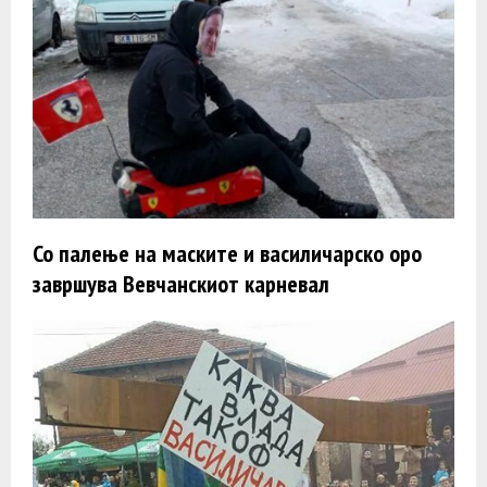
Со палење на маските и василичарско оро
завршува Вевчанскиот карневал