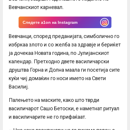
E
Вевчанскиот карневал.
N
Следете a1on на Instagram
U
Вевчанци, според преданијата, симболично го
избркаа злото и со желба за здравје и бериќет
ја дочекаа Новата година, по Јулијанскиот
календар. Претходно двете василичарски
друштва Горна и Долна маала ги посетија сите
куќи чиј домаќин го носи името на Свети
Василиј.
Палењето на маските, како што тврди
василичарот Сашо Бетоски, е наметнат ритуал
и василичарите не го прифаќаат.