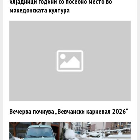
илјадници години со посебно место во
македонската култура
Вечерва почнува „Вевчански карневал 2026“