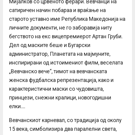
Мијалков со црвеното ферари. Вевчанци на
сатиричен начин побараа и враќање на
старото уставно име Република Македонија на
личните документи, не го заборавија ниту
бегството на екс вицепремиерот Артан Груби.
Дел од маските беше и Бугарски
администратор, Планетата на мајмуните,
инспирирани од истоимениот филм, веселата
„Вевчанско вече“, тимот на вевчанската
женска фудбалска репрезентација, како и
карактеристични маски со чудовишта,
принцези, снежни кралици, новогодишни
елки….
Вевчанскиот карневал, со традиција од околу
15 века, симболизира два паралелни света,