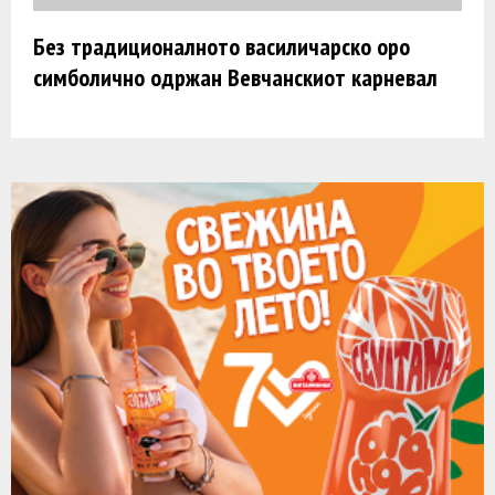
Без традиционалното василичарско оро
симболично одржан Вевчанскиот карневал