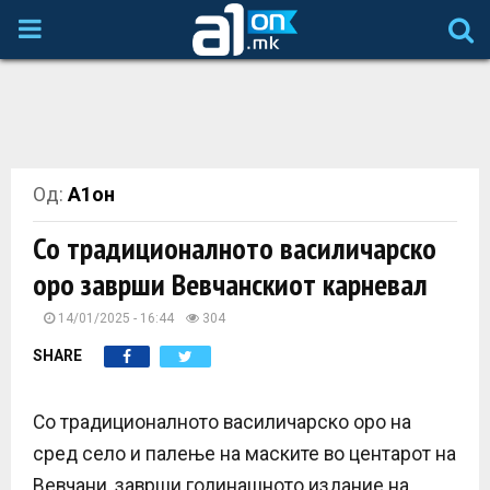
P
R
I
Од:
А1он
M
Со традиционалното василичарско
A
оро заврши Вевчанскиот карневал
R
14/01/2025 - 16:44
304
SHARE
Y
Со традиционалното василичарско оро на
M
сред село и палење на маските во центарот на
Вевчани, заврши годинашното издание на