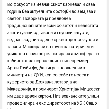
Во фокусот на Вевчанскиот карневал и оваа
година беа актуелните состојби во земјава и
светот. Поворката ја предводеа
традиционалните маски со зетот и невестата
заштитувани од ѓаволи и глупави августи,
веднаш зад нив одеше оркестарот со зурли и
тапани. Маскирани во групи на сатиричен и
уникатен начин во релаксирана атмосфера во
кабинетот на поранешниот вицепремиер
Артан Груби фудбал играа поранешните
министри на ДУИ, кои со себе го носеа и
куферчето од Државна лотарија на
Македонија, а премиерот Христијан Мицкоски
им даде црвен картон. Низ вевчанските улици
продефилира и екс директорот на УБК Сашо