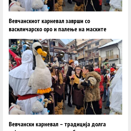
Вевчанскиот карневал заврши со
василичарско оро и палење на маските
Вевчански карневал – традиција долга