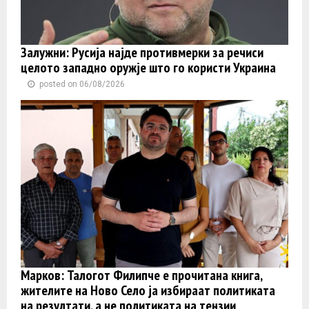
Залужни: Русија најде противмерки за речиси
целото западно оружје што го користи Украина
posted on 06/08/2026
Марков: Талогот Филипче е прочитана книга,
жителите на Ново Село ја избираат политиката
на резултати, а не политиката на тензии