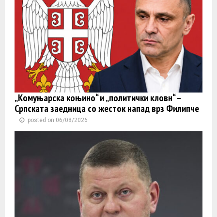
„Комуњарска коњино“ и „политички кловн“ –
Српската заедница со жесток напад врз Филипче
posted on 06/08/2026