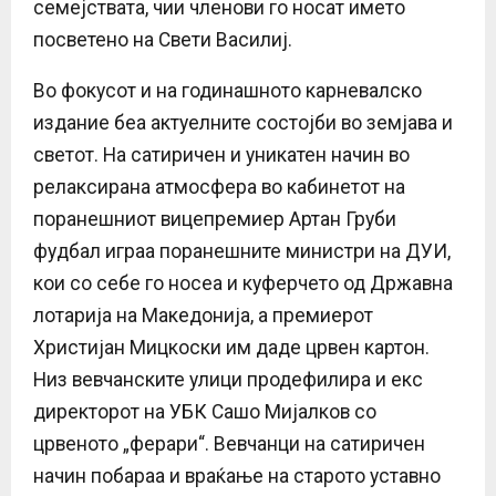
семејствата, чии членови го носат името
посветено на Свети Василиј.
Во фокусот и на годинашното карневалско
издание беа актуелните состојби во земјава и
светот. На сатиричен и уникатен начин во
релаксирана атмосфера во кабинетот на
поранешниот вицепремиер Артан Груби
фудбал играа поранешните министри на ДУИ,
кои со себе го носеа и куферчето од Државна
лотарија на Македонија, а премиерот
Христијан Мицкоски им даде црвен картон.
Низ вевчанските улици продефилира и екс
директорот на УБК Сашо Мијалков со
црвеното „ферари“. Вевчанци на сатиричен
начин побараа и враќање на старото уставно