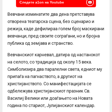
Следете a1on на Youtube
Вевчани изминатите два дена претставува
отворена театарска сцена, без сценарио и
режија, каде дефилираа голем број маскирани
вевчанци, пред своите сограѓани, но и бројна
публика од земјава и странство.
Вевчанскиот карневал, датира од настанокот
на селото, со традиција од околу 15 века.
Симболизира два паралелни света, едниот му
припаѓа на пагнаството, а другиот на
христијанството. Со манифестацијата се
одбележува христијанскиот празник Св.
Василиј Велики или доаѓањето на Новата
година по стариот, Јулијанскиот календар.