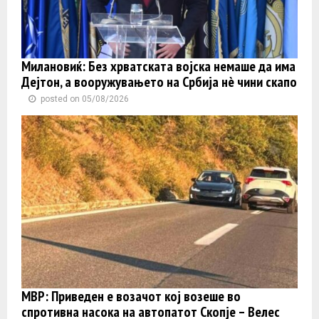
Милановиќ: Без хрватската војска немаше да има
Дејтон, а вооружувањето на Србија нè чини скапо
posted on 05/08/2026
МВР: Приведен е возачот кој возеше во
спротивна насока на автопатот Скопје – Велес