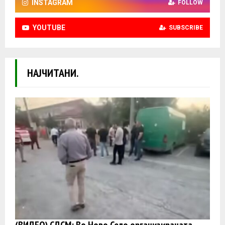
INSTAGRAM
FOLLOW
YOUTUBE
SUBSCRIBE
НАЈЧИТАНИ.
(ВИДЕО) СДСМ: Во Ново Село организираната