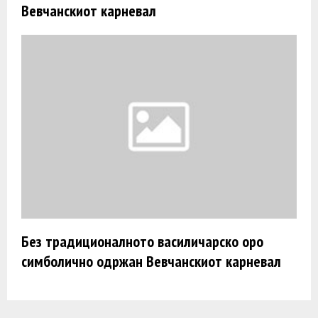
Вевчанскиот карневал
Без традиционалното василичарско оро
симболично одржан Вевчанскиот карневал