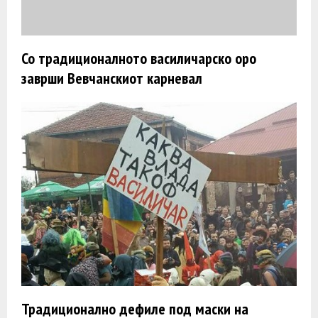
Со традиционалното василичарско оро
заврши Вевчанскиот карневал
Традиционално дефиле под маски на