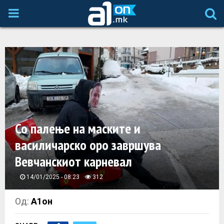
P
R
I
M
A
Со палење на маските и
василичарско оро завршува
R
Вевчанскиот карневал
Y
14/01/2025 - 08:23
312
M
Од:
А1он