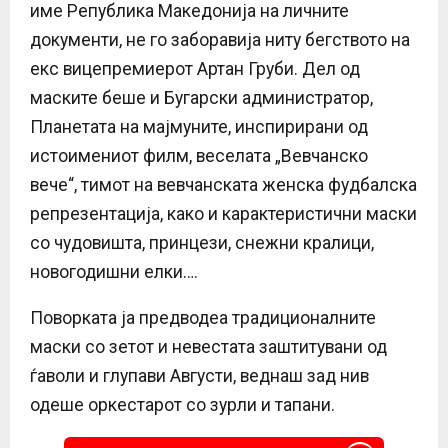
име Република Македонија на личните
документи, не го заборавија ниту бегството на
екс вицепремиерот Артан Груби. Дел од
маските беше и Бугарски администратор,
Планетата на мајмуните, инспирирани од
истоимениот филм, веселата „Вевчанско
вече“, тимот на вевчанската женска фудбалска
репрезентација, како и карактеристични маски
со чудовишта, принцези, снежни кралици,
новогодишни елки….
Поворката ја предводеа традиционалните
маски со зетот и невестата заштитувани од
ѓаволи и глупави Августи, веднаш зад нив
одеше оркестарот со зурли и тапани.