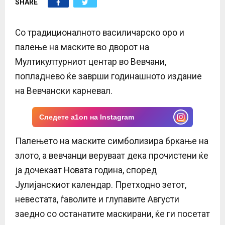
SHARE
E
N
Со традиционалното василичарско оро и
палење на маските во дворот на
U
Мултикултурниот центар во Вевчани,
попладнево ќе заврши годинашното издание
на Вевчански карневал.
Следете a1on на Instagram
Палењето на маските симболизира бркање на
злото, а вевчанци веруваат дека прочистени ќе
ја дочекаат Новата година, според
Јулијанскиот календар. Претходно зетот,
невестата, ѓаволите и глупавите Августи
заедно со останатите маскирани, ќе ги посетат