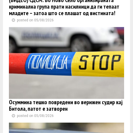
криминална група прати насилници да ги тепаат
младите – затоа што се плашат од вистината!
posted on 05/08/2026
Осуммина тешко повредени во верижен судир кај
Битола, патот е затворен
posted on 05/08/2026