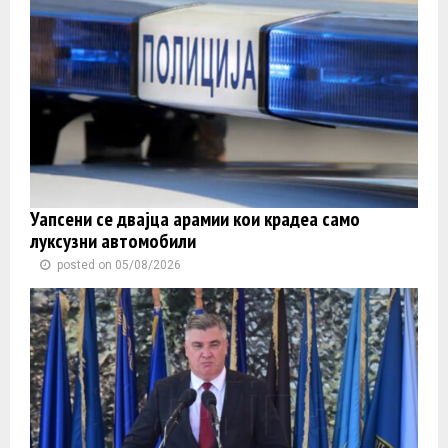
Уапсени се двајца арамии кои крадеа само
луксузни автомобили
posted on 05/08/2026