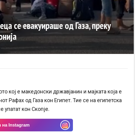
еца се евакуираше од Газа, преку
онија
ото кој е македонски државјанин и мајката која е
т Рафах од Газа кон Египет. Тие се на египетска
е упатат кон Скопје.
 на Instagram