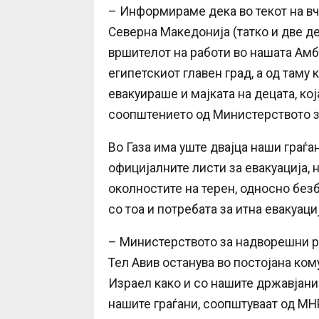
– Информираме дека во текот на вч
Северна Македонија (татко и две де
вршителот на работи во нашата Амб
египетскиот главен град, а од таму
евакуираше и мајката на децата, ко
соопштението од Министерството з
Во Газа има уште двајца наши граѓан
официјалните листи за евакуација, 
околностите на терен, односно безб
со тоа и потребата за итна евакуаци
– Министерството за надворешни ра
Тел Авив останува во постојана ком
Израел како и со нашите државјан
нашите граѓани, соопштуваат од МН