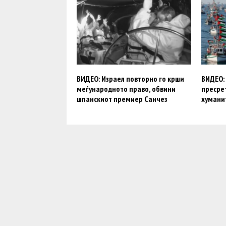
ВИДЕО: Израел повторно го крши
ВИДЕО:
меѓународното право, обвини
пресре
шпанскиот премиер Санчез
хумани