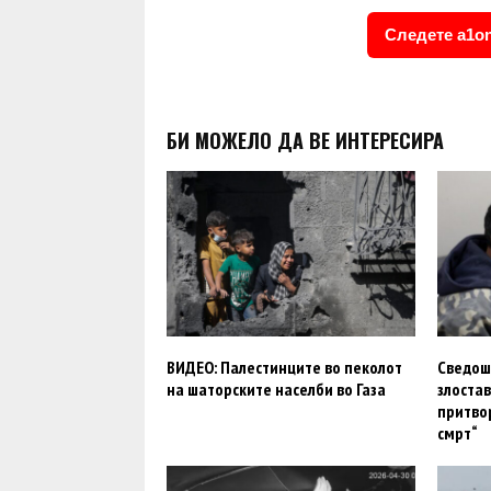
Следете a1on
БИ МОЖЕЛО ДА ВЕ ИНТЕРЕСИРА
ВИДЕО: Палестинците во пеколот
Сведош
на шаторските населби во Газа
злоста
притвор
смрт“