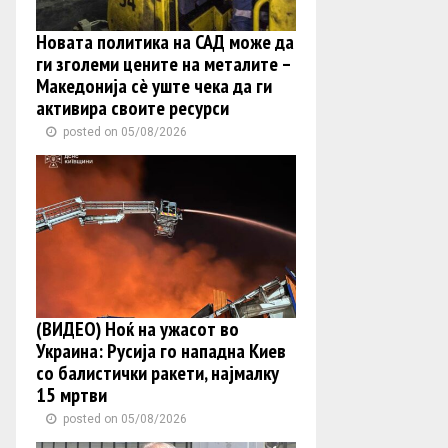
Новата политика на САД може да
ги зголеми цените на металите –
Македонија сè уште чека да ги
активира своите ресурси
posted on 05/08/2026
(ВИДЕО) Ноќ на ужасот во
Украина: Русија го нападна Киев
со балистички ракети, најмалку
15 мртви
posted on 05/08/2026