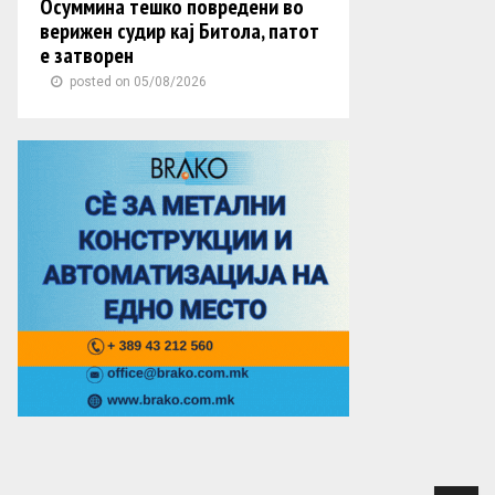
Осуммина тешко повредени во
верижен судир кај Битола, патот
е затворен
posted on 05/08/2026