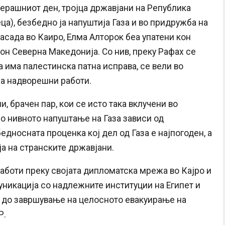
ерашниот ден, тројца државјани на Република
ца), безбедно ја напуштија Газа и во придружба на
асада во Каиро, Елма Алторок беа упатени кон
 кон Северна Македонија. Со нив, преку Рафах се
ја има палестинска патна исправа, се вели во
а надворешни работи.
и, брачен пар, кои се исто така вклучени во
но нивното напуштање на Газа зависи од
едносната проценка кој дел од Газа е најпогоден, а
ја на странските државјани.
боти преку својата дипломатска мрежа во Кајро и
уникација со надлежните институции на Египет и
и до завршување на целосното евакуирање на
Р.