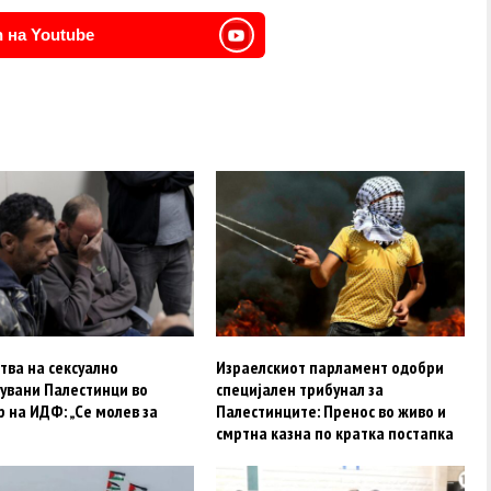
 на Youtube
тва на сексуално
Израелскиот парламент одобри
вувани Палестинци во
специјален трибунал за
 на ИДФ: „Се молев за
Палестинците: Пренос во живо и
смртна казна по кратка постапка