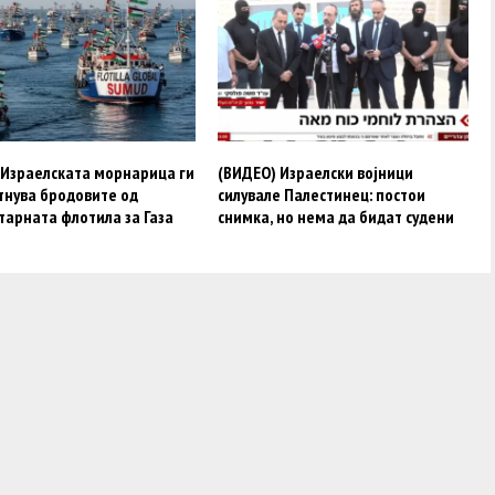
 Израелската морнарица ги
(ВИДЕО) Израелски војници
тнува бродовите од
силувале Палестинец: постои
тарната флотила за Газа
снимка, но нема да бидат судени