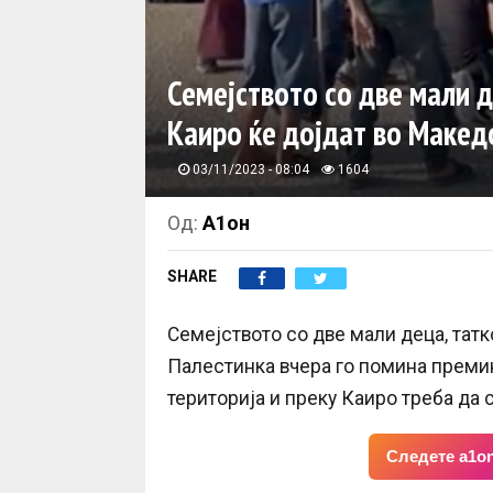
Семејството со две мали д
Каиро ќе дојдат во Макед
03/11/2023 - 08:04
1604
Од:
А1он
SHARE
Семејството со две мали деца, татк
Палестинка вчера го помина премино
територија и преку Каиро треба да с
Следете a1on