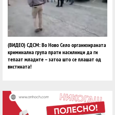
(ВИДЕО) СДСМ: Во Ново Село организираната
криминална група прати насилници да ги
тепаат младите – затоа што се плашат од
вистината!