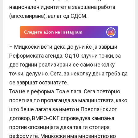
национален идентитет е завршена работа
(апсолвирана), велат од СДСМ.
Следете a1on на Instagram
– Мицкоски вети дека до јуни ќе ја заврши
Реформската агенда. Од 10 клучни точки, за
две години реализирани се само неколку
точки, делумно. Сега, за неколку дена треба да
се завршат останатите.
Тоа не е реформа. Тоа е лага. Сега повторно
посегнаа по пропаганда за малцинствата, како
што беше лагата за името и Преспанскиот
договор, ВМРО-ОКГ спроведува кампања
против опозицијата дека таа ги стопира
реформите. Мицкоски има мнозинство во