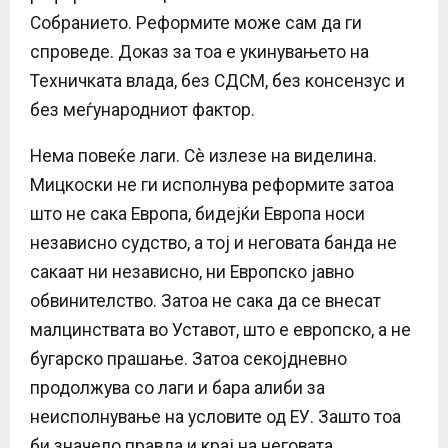
Собранието. Реформите може сам да ги
спроведе. Доказ за тоа е укинувањето на
Техничката влада, без СДСМ, без консензус и
без меѓународниот фактор.
Нема повеќе лаги. Сè излезе на виделина.
Мицкоски не ги исполнува реформите затоа
што не сака Европа, бидејќи Европа носи
независно судство, а тој и неговата банда не
сакаат ни независно, ни Европско јавно
обвинителство. Затоа не сака да се внесат
малцинствата во Уставот, што е европско, а не
бугарско прашање. Затоа секојдневно
продолжува со лаги и бара алиби за
неисполнување на условите од ЕУ. Зашто тоа
би значело правда и крај на неговата