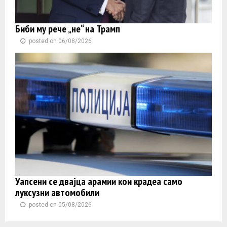
Биби му рече „не“ на Трамп
posted on 06/08/2026
Уапсени се двајца арамии кои крадеа само
луксузни автомобили
posted on 05/08/2026