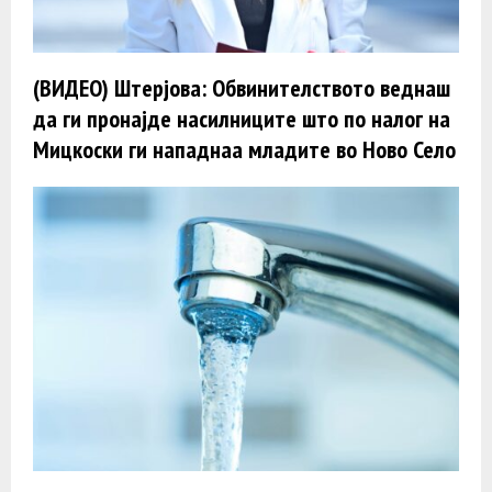
(ВИДЕО) Штерјова: Обвинителството веднаш
да ги пронајде насилниците што по налог на
Мицкоски ги нападнаа младите во Ново Село