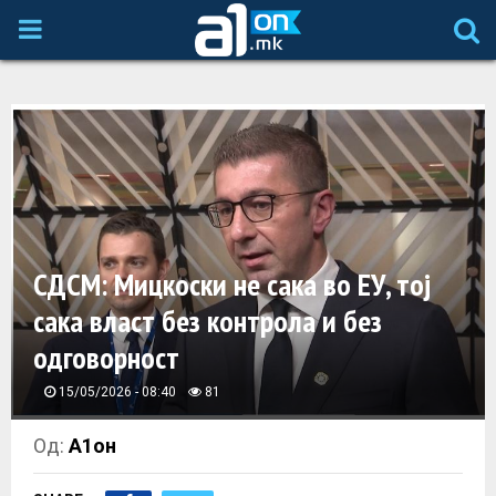
P
R
I
M
A
СДСМ: Мицкоски не сака во ЕУ, тој
сака власт без контрола и без
R
одговорност
Y
15/05/2026 - 08:40
81
M
Од:
А1он