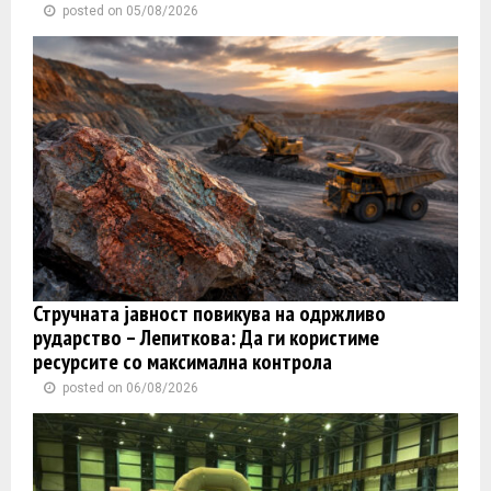
posted on 05/08/2026
Стручната јавност повикува на одржливо
рударство – Лепиткова: Да ги користиме
ресурсите со максимална контрола
posted on 06/08/2026