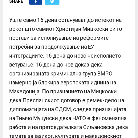
SHARE
E
N
Уште само 16 дена остануваат до истекот на
рокот што самиот Христијан Мицкоски си го
U
постави за исполнување на реформите
потребни за продолжување на ЕУ
интеграциите. 16 дена до ново неисполнето
ветување. 16 дена до нов доказ дека
организираната криминална група ВМРО
намерно ја блокира европската иднина на
Македонија. По признанието на Мицкоски
дека Преспанскиот договор е ремек-дело на
дипломатијата на СДСМ, следеа признанијата
на Тимчо Муцунски дека НАТО е феноменална
работа и на претседателката Сиљановска дека
темата за јазикот, културата и македонскиот