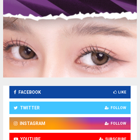
FACEBOOK
LIKE
TWITTER
FOLLOW
INSTAGRAM
FOLLOW
YOUTUBE
SUBSCRIBE