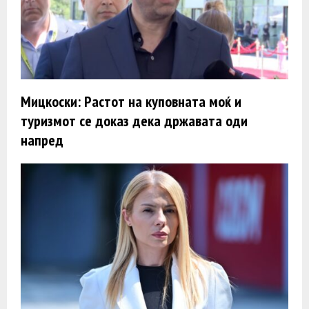
Мицкоски: Растот на куповната моќ и
туризмот се доказ дека државата оди
напред