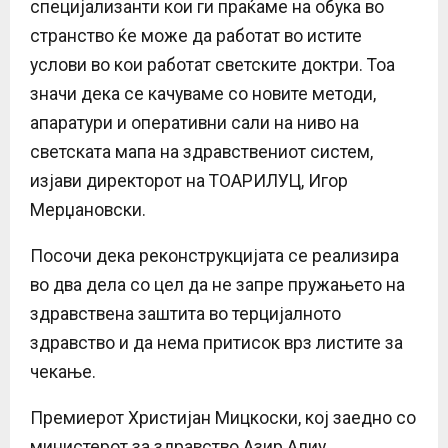
специјализанти кои ги праќаме на обука во
странство ќе може да работат во истите
услови во кои работат светските доктри. Тоа
значи дека се качуваме со новите методи,
апаратури и оперативни сали на ниво на
светската мапа на здравствениот систем,
изјави директорот на ТОАРИЛУЦ, Игор
Мерџановски.
Посочи дека реконструкцијата се реализира
во два дела со цел да не запре пружањето на
здравствена заштита во терцијалното
здравство и да нема притисок врз листите за
чекање.
Премиерот Христијан Мицкоски, кој заедно со
министерот за здравство Азир Алиу