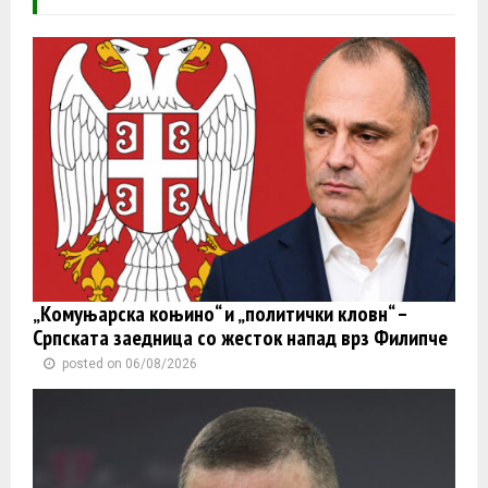
„Комуњарска коњино“ и „политички кловн“ –
Српската заедница со жесток напад врз Филипче
posted on 06/08/2026