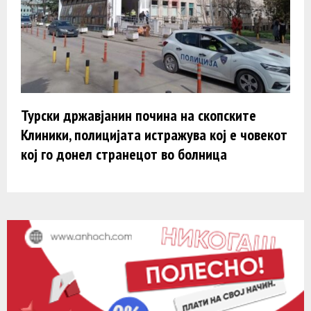
Турски државјанин почина на скопските
Клиники, полицијата истражува кој е човекот
кој го донел странецот во болница