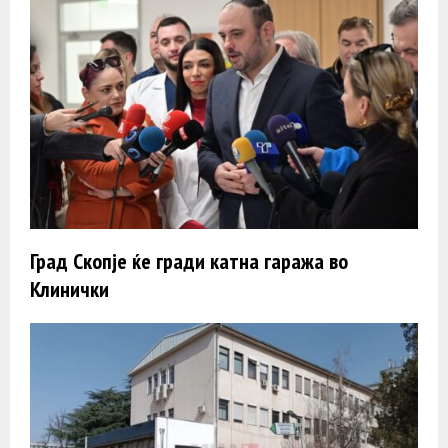
Град Скопје ќе гради катна гаража во
Клинички