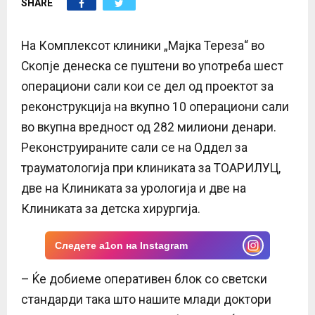
SHARE
E
N
На Комплексот клиники „Мајка Тереза“ во
Скопје денеска се пуштени во употреба шест
U
операциони сали кои се дел од проектот за
реконструкција на вкупно 10 операциони сали
во вкупна вредност од 282 милиони денари.
Реконструираните сали се на Оддел за
трауматологија при клиниката за ТОАРИЛУЦ,
две на Клиниката за урологија и две на
Клиниката за детска хирургија.
Следете a1on на Instagram
– Ќе добиеме оперативен блок со светски
стандарди така што нашите млади доктори