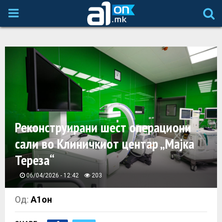
P
R
I
M
A
Реконструирани шест операциони
сали во Клиничкиот центар „Мајка
R
Тереза“
Y
06/04/2026 - 12:42
203
M
Од:
А1он