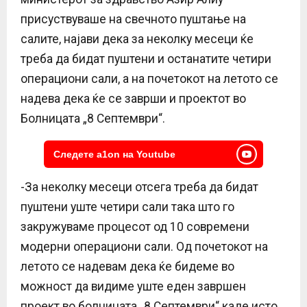
присуствуваше на свечното пуштање на
салите, најави дека за неколку месеци ќе
треба да бидат пуштени и останатите четири
операциони сали, а на почетокот на летото се
надева дека ќе се заврши и проектот во
Болницата „8 Септември“.
Следете a1on на Youtube
-За неколку месеци отсега треба да бидат
пуштени уште четири сали така што го
закружуваме процесот од 10 современи
модерни операциони сали. Од почетокот на
летото се надевам дека ќе бидеме во
можност да видиме уште еден завршен
проект во болницата „8 Септември“ каде исто