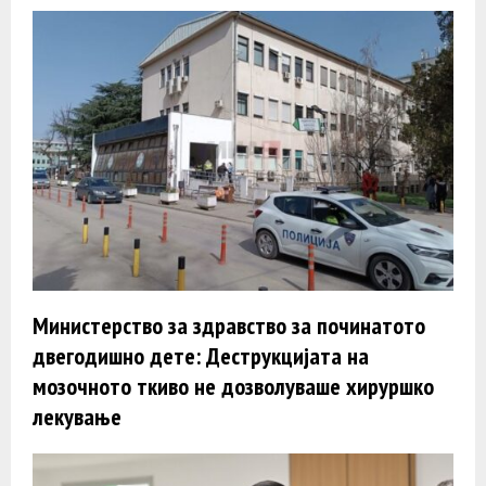
Министерствo за здравство за починатото
двегодишно дете: Деструкцијата на
мозочното ткиво не дозволуваше хируршко
лекување