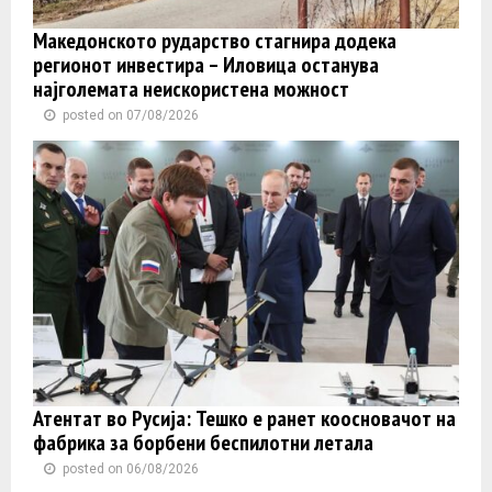
Македонското рударство стагнира додека
регионот инвестира – Иловица останува
најголемата неискористена можност
posted on 07/08/2026
Атентат во Русија: Тешко е ранет коосновачот на
фабрика за борбени беспилотни летала
posted on 06/08/2026