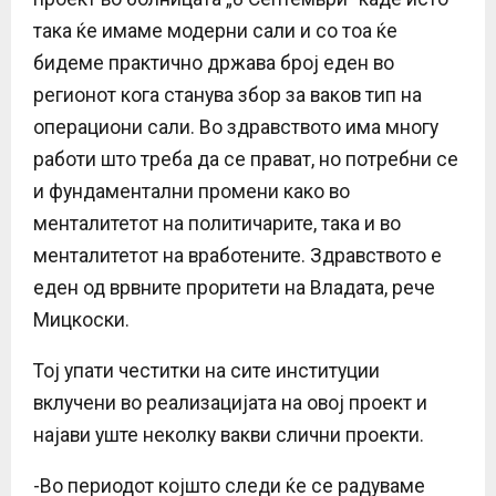
така ќе имаме модерни сали и со тоа ќе
бидеме практично држава број еден во
регионот кога станува збор за ваков тип на
операциони сали. Во здравството има многу
работи што треба да се прават, но потребни се
и фундаментални промени како во
менталитетот на политичарите, така и во
менталитетот на вработените. Здравството е
еден од врвните проритети на Владата, рече
Мицкоски.
Тој упати честитки на сите институции
вклучени во реализацијата на овој проект и
најави уште неколку вакви слични проекти.
-Во периодот којшто следи ќе се радуваме