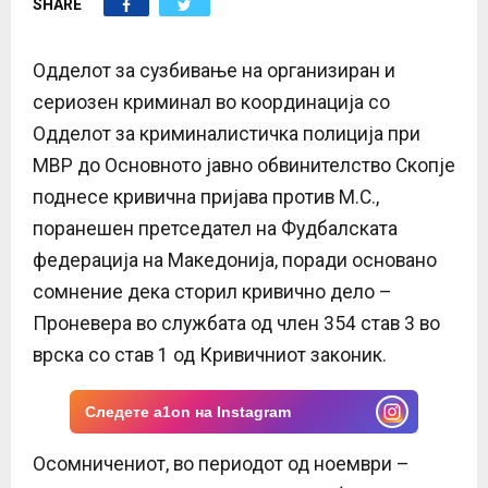
SHARE
E
N
Одделот за сузбивање на организиран и
сериозен криминал во координација со
U
Одделот за криминалистичка полиција при
МВР до Основното јавно обвинителство Скопје
поднесе кривична пријава против М.С.,
поранешен претседател на Фудбалската
федерација на Македонија, поради основано
сомнение дека сторил кривично дело –
Проневера во службата од член 354 став 3 во
врска со став 1 од Кривичниот законик.
Следете a1on на Instagram
Осомничениот, во периодот од ноември –