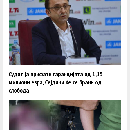
Судот ја прифати гаранцијата од 1,15
милиони евра, Сејдини ќе се брани од
слобода