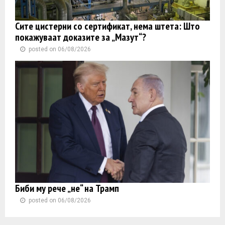
Сите цистерни со сертификат, нема штета: Што
покажуваат доказите за „Мазут“?
posted on 06/08/2026
Биби му рече „не“ на Трамп
posted on 06/08/2026