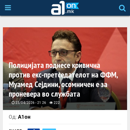
P
R
I
M
Полицијата поднесе кривична
A
против екс-претседателот на ФФМ,
Муамед Сејдини, осомничен е за
R
проневера во службата
Y
23/04/2026 - 21:26
222
M
Од:
А1он