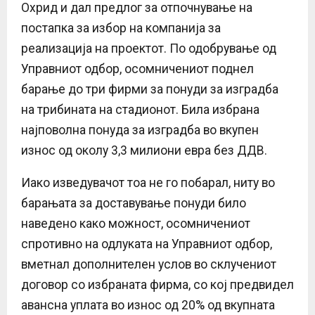
Охрид и дал предлог за отпочнување на
постапка за избор на компанија за
реализација на проектот. По одобрување од
Управниот одбор, осомничениот поднел
барање до три фирми за понуди за изградба
на трибината на стадионот. Била избрана
најповолна понуда за изградба во вкупен
износ од околу 3,3 милиони евра без ДДВ.
Иако изведувачот тоа не го побарал, ниту во
барањата за доставување понуди било
наведено како можност, осомничениот
спротивно на одлуката на Управниот одбор,
вметнал дополнителен услов во склучениот
договор со избраната фирма, со кој предвидел
авансна уплата во износ од 20% од вкупната