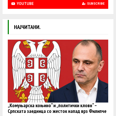
YOUTUBE
SUBSCRIBE
НАЈЧИТАНИ.
„Комуњарска коњино“ и „политички кловн“ –
Српската заедница со жесток напад врз Филипче