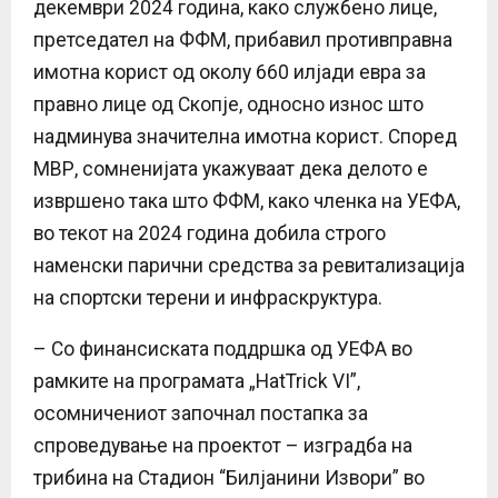
декември 2024 година, како службено лице,
претседател на ФФМ, прибавил противправна
имотна корист од околу 660 илјади евра за
правно лице од Скопје, односно износ што
надминува значителна имотна корист. Според
МВР, сомненијата укажуваат дека делото е
извршено така што ФФМ, како членка на УЕФА,
во текот на 2024 година добила строго
наменски парични средства за ревитализација
на спортски терени и инфраскруктура.
– Со финансиската поддршка од УЕФА во
рамките на програмата „HatTrick VI”,
осомничениот започнал постапка за
спроведување на проектот – изградба на
трибина на Стадион “Билјанини Извори” во