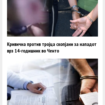
Кривична против тројца скопјани за нападот
врз 14-годишник во Ченто