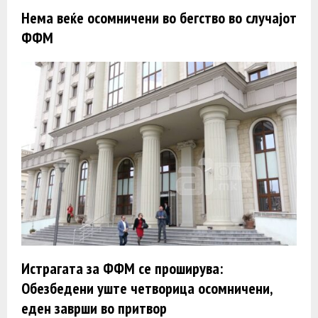
Нема веќе осомничени во бегство во случајот
ФФМ
Истрагата за ФФМ се проширува:
Обезбедени уште четворица осомничени,
еден заврши во притвор