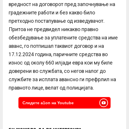
вредност на договорот пред започнување на
градежните работи и без какво било
претходно постапување од изведувачот.
Притоа не предвидел никакво правно
обезбедување за уплатените средства на име
аванс, го потпишал таквиот договор и на
17.12.2024 година, паричните средства во
износ од околу 660 илјади евра кои му биле
доверени во службата, со негов налог до
службите за исплата авансно ги префрлил на
правното лице, велат од полицијата.
Следете a1on на Youtube