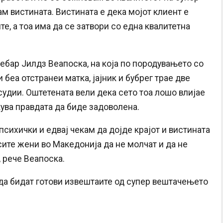
ам вистината. Вистината е дека мојот клиент е
те, а тоа има да се затвори со една квалитетна
ебар Јилдз Веапоска, на која по породувањето со
и беа отстранеи матка, јајник и бубрег трае две
 судии. Оштетената вели дека сето тоа лошо влијае
екува правдата да биде задоволена.
психички и едвај чекам да дојде крајот и вистината
 сите жени во Македонија да не молчат и да не
 рече Веапоска.
 да бидат готови извештаите од супер вештачењето