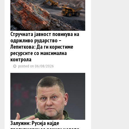
Стручната јавност повикува на
одржливо рударство –
Лепиткова: Да ги користиме
ресурсите со максимална
контрола
posted on 06/08/2026
Залужни: Русија најде