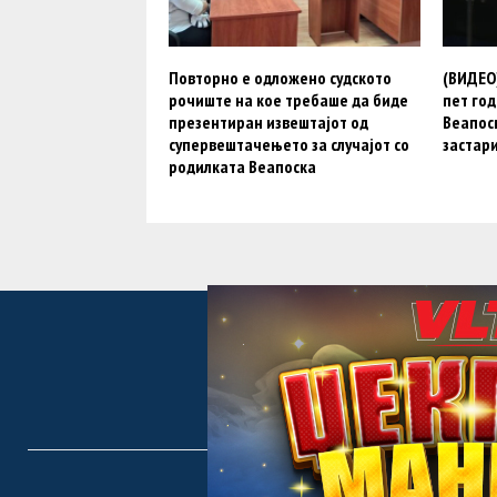
Повторно е одложено судското
(ВИДЕО)
рочиште на кое требаше да биде
пет год
презентиран извештајот од
Веапоск
супервештачењето за случајот со
застар
родилката Веапоска
F