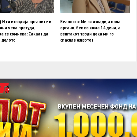
 И ги извадија органите и
Веапоска: Ми ги извадија пола
ини чека пресуда,
органи, бев во кома 14 дена, а
а се сомнева: Сакаат да
вештакот тврди дека ми го
и делото
спасиле животот
acebook
Twitter
Instagram
Youtube
Импресум
Контакт
Маркетинг
Услови за користење