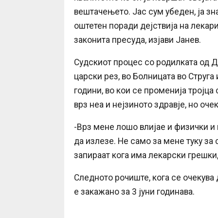
вештачењето. Јас сум убеден, ја зн
оштетен поради дејствија на лекари
законита пресуда, изјави Јанев.
Судскиот процес со родилката од Д
царски рез, во Болницата во Струга 
години, во кои се променија тројца
врз неа и нејзиното здравје, но оч
-Врз мене лошо влијае и физички и 
да излезе. Не само за мене туку за
запираат кога има лекарски грешки,
Следното рочиште, кога се очекува
е закажано за 3 јуни годинава.