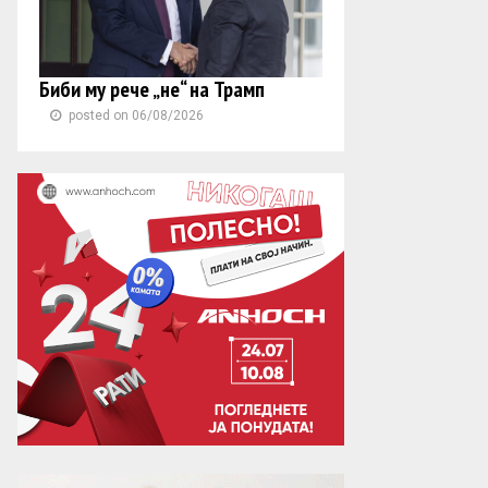
Биби му рече „не“ на Трамп
posted on 06/08/2026