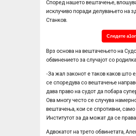
Според нашето вештачење, влошува
исклучиво поради делувањето на зд
Станков.
Следете a1on
Врз основа на вештачењето на Судс
обвинението за случајот со родилка
-За жал законот е таков каков што
се споредува со вештачење направе
дава право на судот да побара суп
Ова многу често се случува намерно
вештачења, кои се спротивни, само
Институтот за да можат да се права
Адвокатот на трето обвинетата, Ал