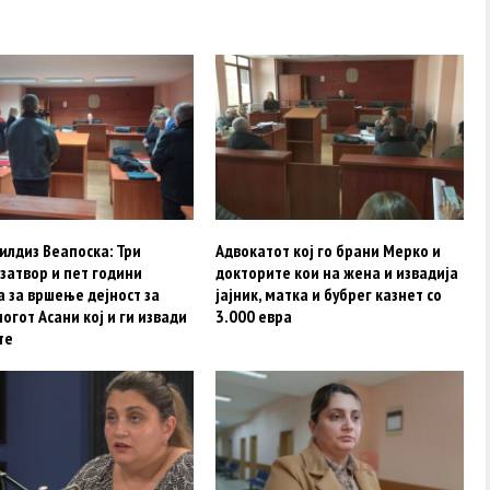
Јилдиз Веапоска: Три
Адвокатот кој го брани Мерко и
затвор и пет години
докторите кои на жена и извадија
 за вршење дејност за
јајник, матка и бубрег казнет со
огот Асани кој и ги извади
3.000 евра
те