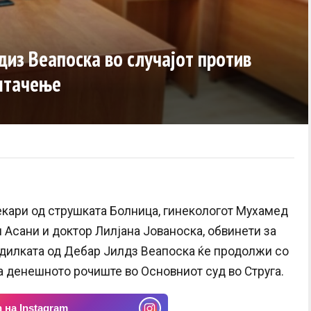
лдиз Веапоска во случајот против
ештачење
екари од струшката Болница, гинекологот Мухамед
 Асани и доктор Лилјана Јованоска, обвинети за
одилката од Дебар Јилдз Веапоска ќе продолжи со
 денешното рочиште во Основниот суд во Струга.
 на Instagram