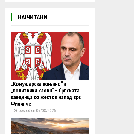
НАЈЧИТАНИ.
„Комуњарска коњино“ и
„политички кловн“ – Српската
заедница со жесток напад врз
Филипче
posted on 06/08/2026