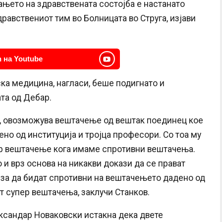
њето на здравствената состојба е настанато
равствениот тим во Болницата во Струга, изјави
 на Youtube
ка медицина, нагласи, беше подигнато и
та од Дебар.
 е, овозможува вештачење од вештак поединец кое
но од институција и тројца професори. Со тоа му
ер вештачење кога имаме спротивни вештачења.
 и врз основа на никакви докази да се прават
 за да бидат спротивни на вештачењето дадено од
т супер вештачења, заклучи Станков.
ександар Новаковски истакна дека двете