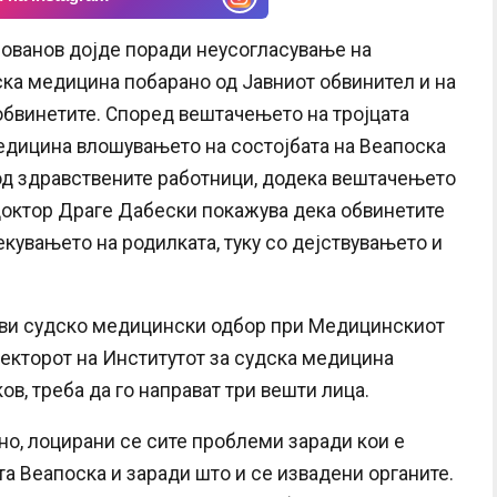
 Јованов дојде поради неусогласување на
ка медицина побарано од Јавниот обвинител и на
обвинетите. Според вештачењето на тројцата
едицина влошувањето на состојбата на Веапоска
д здравствените работници, додека вештачењето
доктор Драге Дабески покажува дека обвинетите
кувањето на родилката, туку со дејствувањето и
ави судско медицински одбор при Медицинскиот
ректорот на Институтот за судска медицина
в, треба да го направат три вешти лица.
но, лоцирани се сите проблеми заради кои е
та Веапоска и заради што и се извадени органите.