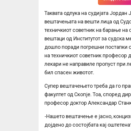
Таквата одлука на судијата Јордан
вештачењата на вешти лица од Судс
техничкиот советник на барање на 
вештаци од Институтот за судска м
дошло поради погрешни постапки о
на техничкиот советник професор 
лекари не направиле пропуст при ле
бил спасен животот.
Супер вештачењето треба да го пр
факултет од Скопје. Тоа, според ди
професор доктор Александар Станко
-Нашето вештачење е јасно, конциз
дојдено до состојбата кај оштетена