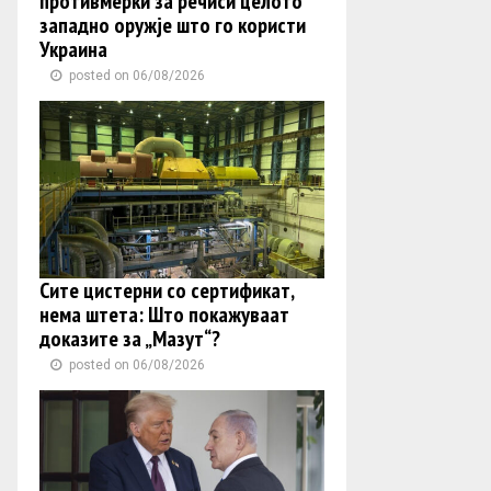
противмерки за речиси целото
западно оружје што го користи
Украина
posted on 06/08/2026
Сите цистерни со сертификат,
нема штета: Што покажуваат
доказите за „Мазут“?
posted on 06/08/2026