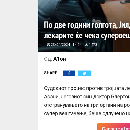
По две години голгота, Ји
лекарите ќе чека суперв
23/04/2024 - 14:24
1473
Од:
А1он
SHARE
Судскиот процес против тројцата л
Асани, неговиот син доктор Блертон
отстранувањето на три органи на р
супер вештачење, беше одлучено на
Следете a1on