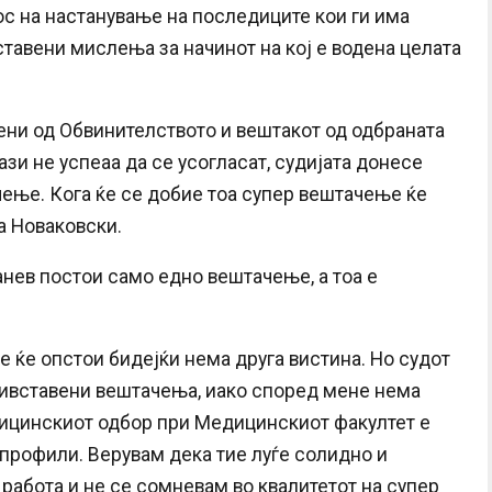
ос на настанување на последиците кои ги има
ставени мислења за начинот на кој е водена целата
ени од Обвинителството и вештакот од одбраната
ази не успеаа да се усогласат, судијата донесе
ење. Кога ќе се добие тоа супер вештачење ќе
а Новаковски.
анев постои само едно вештачење, а тоа е
е ќе опстои бидејќи нема друга вистина. Но судот
тивставени вештачења, иако според мене нема
дицинскиот одбор при Медицинскиот факултет е
 профили. Верувам дека тие луѓе солидно и
а работа и не се сомневам во квалитетот на супер