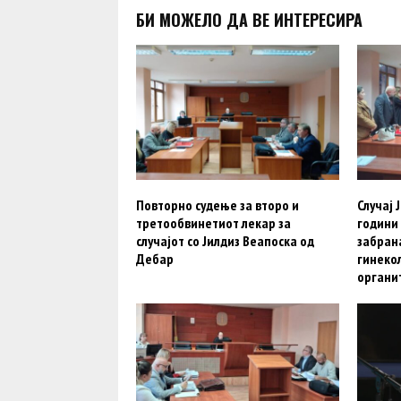
БИ МОЖЕЛО ДА ВЕ ИНТЕРЕСИРА
Повторно судење за второ и
Случај 
третообвинетиот лекар за
години 
случајот со Јилдиз Веапоска од
забрана
Дебар
гинекол
органи