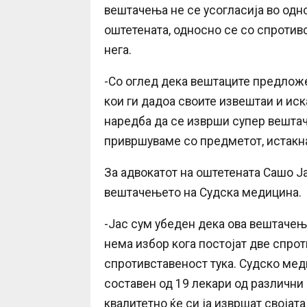
вештачења не се усогласија во одн
оштетената, односно се со спротив
нега.
-Со оглед дека вештаците предлож
кои ги дадоа своите извештаи и иск
наредба да се изврши супер вештач
привршуваме со предметот, истакн
За адвокатот на оштетената Сашо Ј
вештачењето на Судска медицина.
-Јас сум убеден дека ова вештачењ
нема избор кога постојат две спро
спротивставеност тука. Судско ме
составен од 19 лекари од различни
квалитетно ќе си ја извршат својат