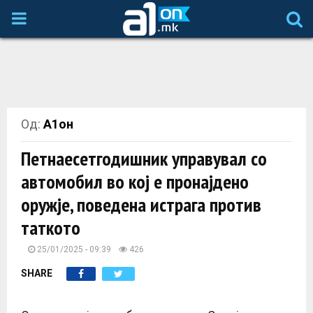
P
R
I
Од:
А1он
M
Петнаесетгодишник управувал со
A
автомобил во кој е пронајдено
оружје, поведена истрага против
R
таткото
Y
25/01/2025 - 09:39
426
SHARE
M