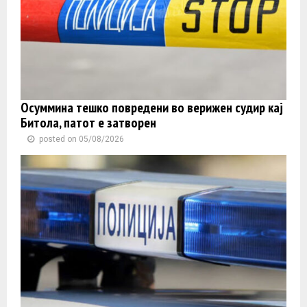
Осуммина тешко повредени во верижен судир кај
Битола, патот е затворен
posted on 05/08/2026