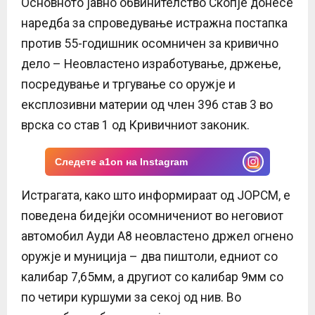
Основното јавно обвинителство Скопје донесе
E
наредба за спроведување истражна постапка
N
против 55-годишник осомничен за кривично
дело – Неовластено изработување, држење,
U
посредување и тргување со оружје и
експлозивни материи од член 396 став 3 во
врска со став 1 од Кривичниот законик.
Следете a1on на Instagram
Истрагата, како што информираат од ЈОРСМ, е
поведена бидејќи осомничениот во неговиот
автомобил Ауди А8 неовластено држел огнено
оружје и муниција – два пиштоли, едниот со
калибар 7,65мм, а другиот со калибар 9мм со
по четири куршуми за секој од нив. Во