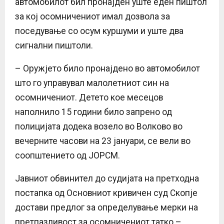
автомобилот бил пронајден уште еден пиштол
за кој осомничениот имал дозвола за
поседување со осум куршуми и уште два
сигнални пиштоли.
– Оружјето било пронајдено во автомобилот
што го управувал малолетниот син на
осомничениот. Детето кое месецов
наполнило 15 години било запрено од
полицијата додека возело во Волково во
вечерните часови на 23 јануари, се вели во
соопштението од ЈОРСМ.
Јавниот обвинител до судијата на претходна
постапка од Основниот кривичен суд Скопје
достави предлог за определување мерки на
претпазливост за осомничениот татко –