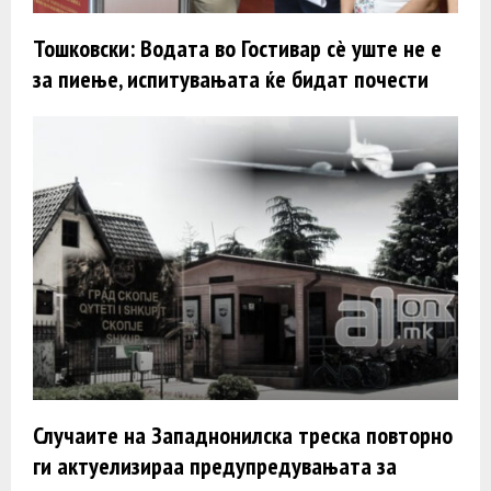
Тошковски: Водата во Гостивар сè уште не е
за пиење, испитувањата ќе бидат почести
Случаите на Западнонилска треска повторно
ги актуелизираа предупредувањата за