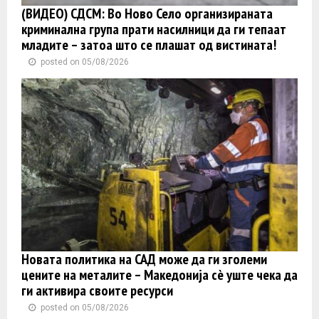
(ВИДЕО) СДСМ: Во Ново Село организираната
криминална група прати насилници да ги тепаат
младите – затоа што се плашат од вистината!
posted on 05/08/2026
Новата политика на САД може да ги зголеми
цените на металите – Македонија сè уште чека да
ги активира своите ресурси
posted on 05/08/2026