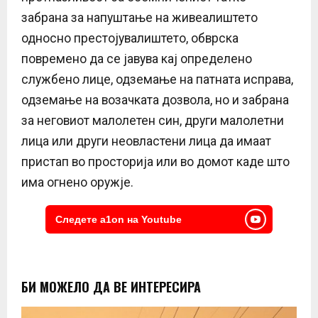
забрана за напуштање на живеалиштето
односно престојувалиштето, обврска
повремено да се јавува кај определено
службено лице, одземање на патната исправа,
одземање на возачката дозвола, но и забрана
за неговиот малолетен син, други малолетни
лица или други неовластени лица да имаат
пристап во просторија или во домот каде што
има огнено оружје.
Следете a1on на Youtube
БИ МОЖЕЛО ДА ВЕ ИНТЕРЕСИРА