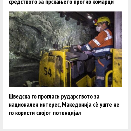
средството за прскањето против комарци
Шведска го прогласи рударството за
национален интерес, Македонија сè уште не
го користи својот потенцијал