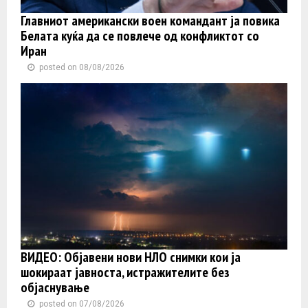
Главниот американски воен командант ја повика
Белата куќа да се повлече од конфликтот со
Иран
posted on 08/08/2026
ВИДЕО: Објавени нови НЛО снимки кои ја
шокираат јавноста, истражителите без
објаснување
posted on 07/08/2026