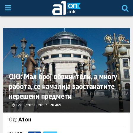
P
R
I
M
A
OJO: Мал број обвинители, а многу
работа, се намалија заостанатите
R
нерешени предмети
Y
12/09/2023 - 20:17
469
M
Од:
А1он