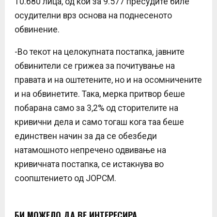
10.680 лица, од кои за 9.577 пресудите биле
осудителни врз основа на поднесеното
обвинение.
-Во текот на целокупната постапка, јавните
обвинители се грижеа за почитување на
правата и на оштетените, но и на осомничените
и на обвинетите. Така, мерка притвор беше
побарана само за 3,2% од сторителите на
кривични дела и само тогаш кога таа беше
единствен начин за да се обезбеди
натамошното непречено одвивање на
кривичната постапка, се истакнува во
соопштението од ЈОРСМ.
БИ МОЖЕЛО ДА ВЕ ИНТЕРЕСИРА