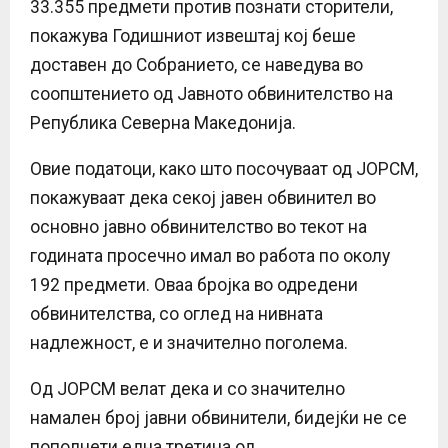
33.355 предмети против познати сторители,
покажува Годишниот извештај кој беше
доставен до Собранието, се наведува во
соопштението од Јавното обвинителство на
Република Северна Македонија.
Овие податоци, како што посочуваат од ЈОРСМ,
покажуваат дека секој јавен обвинител во
основно јавно обвинителство во текот на
годината просечно имал во работа по околу
192 предмети. Оваа бројка во одредени
обвинителства, со оглед на нивната
надлежност, е и значително поголема.
Од ЈОРСМ велат дека и со значително
намален број јавни обвинители, бидејќи не се
пополнети една третина од