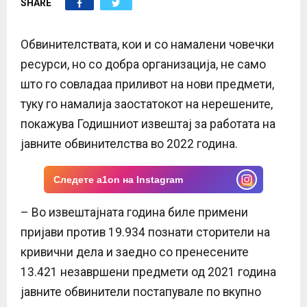
SHARE
E
N
Обвинителствата, кои и со намалени човечки
ресурси, но со добра организација, не само
U
што го совладаа приливот на нови предмети,
туку го намалија заостатокот на нерешените,
покажува Годишниот извештај за работата на
јавните обвинителства во 2022 година.
Следете a1on на Instagram
– Во извештајната година биле примени
пријави против 19.934 познати сторители на
кривични дела и заедно со пренесените
13.421 незавршени предмети од 2021 година
јавните обвинители постапувале по вкупно