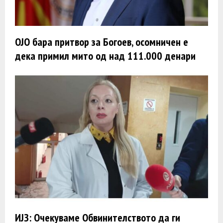
ОЈО бара притвор за Богоев, осомничен е
дека примил мито од над 111.000 денари
ИЈЗ: Очекуваме Обвинителството да ги