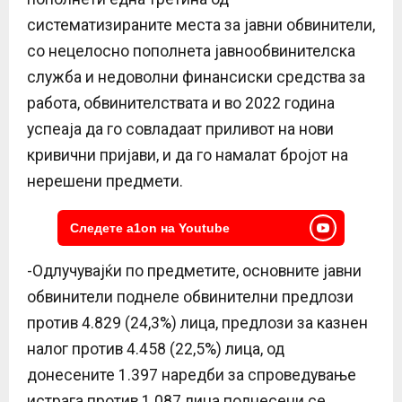
систематизираните места за јавни обвинители,
со нецелосно пополнета јавнообвинителска
служба и недоволни финансиски средства за
работа, обвинителствата и во 2022 година
успеаја да го совладаат приливот на нови
кривични пријави, и да го намалат бројот на
нерешени предмети.
Следете a1on на Youtube
-Одлучувајќи по предметите, основните јавни
обвинители поднеле обвинителни предлози
против 4.829 (24,3%) лица, предлози за казнен
налог против 4.458 (22,5%) лица, од
донесените 1.397 наредби за спроведување
истрага против 1.087 лица поднесени се