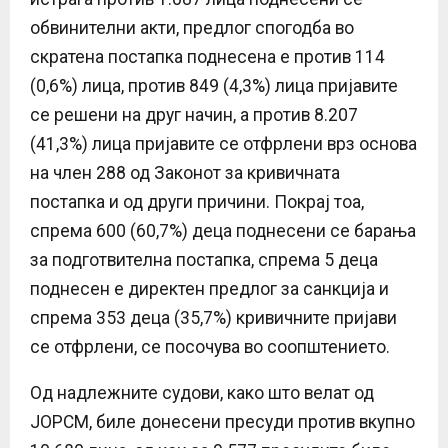
обвинителни акти, предлог спогодба во
скратена постапка поднесена е против 114
(0,6%) лица, против 849 (4,3%) лица пријавите
се решени на друг начин, а против 8.207
(41,3%) лица пријавите се отфрлени врз основа
на член 288 од Законот за кривичната
постапка и од други причини. Покрај тоа,
спрема 600 (60,7%) деца поднесени се барања
за подготвителна постапка, спрема 5 деца
поднесен е директен предлог за санкција и
спрема 353 деца (35,7%) кривичните пријави
се отфрлени, се посочува во соопштението.
Од надлежните судови, како што велат од
ЈОРСМ, биле донесени пресуди против вкупно