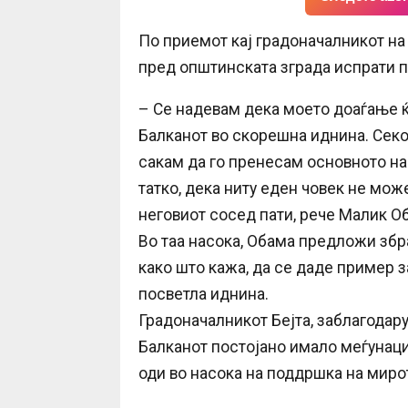
По приемот кај градоначалникот на 
пред општинската зграда испрати п
– Се надевам дека моето доаѓање ќ
Балканот во скорешна иднина. Секој
сакам да го пренесам основното нач
татко, дека ниту еден човек не може
неговиот сосед пати, рече Малик О
Во таа насока, Обама предложи збр
како што кажа, да се даде пример з
посветла иднина.
Градоначалникот Бејта, заблагодару
Балканот постојано имало меѓунац
оди во насока на поддршка на миро