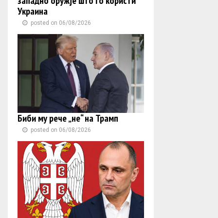
западно оружје што го користи
Украина
posted on 06/08/2026
Биби му рече „не“ на Трамп
posted on 06/08/2026