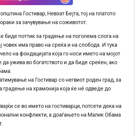
општина Гостивар, Невзат Бејта, тој на платото
ораки за зачувување на соживотот.
е биде поттик за градење на поголема слога на
 човек има право на среќа и на слобода. И тука
ело на фондацијата која го носи името на мојот
 да ужива во богатството и да биде среќен, ако
бама.
атимување на Гостивар со негвиот роден град, за
а градење на храмонија која ќе нé одведе до
вајќи се во името на гостиварци, потсети дека на
ионални конфликти, а доаѓањето на Малик Обама
т.