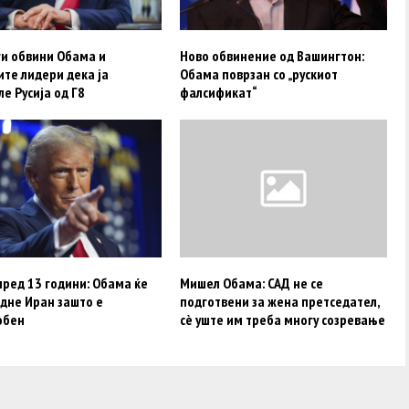
ги обвини Обама и
Ново обвинение од Вашингтон:
те лидери дека ја
Обама поврзан со „рускиот
е Русија од Г8
фалсификат“
ред 13 години: Обама ќе
Мишел Обама: САД не се
дне Иран зашто е
подготвени за жена претседател,
обен
сè уште им треба многу созревање