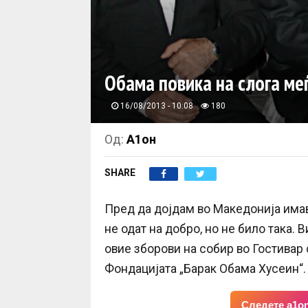
Обама повика на слога ме
16/08/2013 - 10:08
180
Од:
А1он
SHARE
Пред да дојдам во Македонија имав
не одат на добро, но не било така. 
овие зборови на собир во Гостивар
Фондацијата „Барак Обама Хусеин“.
Следете a1on