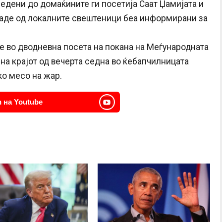
ледени до домаќините ги посетија Саат Џамијата и
 каде од локалните свештеници беа информирани за
 е во дводневна посета на покана на Меѓународната
, на крајот од вечерта седна во ќебапчилницата
ко месо на жар.
 на Youtube