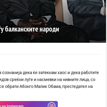
ѓу балканските народи
 сознанија дека ќе затекнам хаос и дека работите
Видов среќни луѓе и насмевки на нивните лица, со
 се обрати Абонго Малик Обама, престедател на
 на Instagram