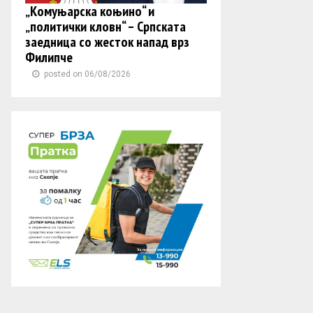
„Комуњарска коњино“ и
„политички кловн“ – Српската
заедница со жесток напад врз
Филипче
posted on 06/08/2026