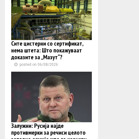
Сите цистерни со сертификат,
нема штета: Што покажуваат
доказите за „Мазут“?
posted on 06/08/2026
Залужни: Русија најде
противмерки за речиси целото