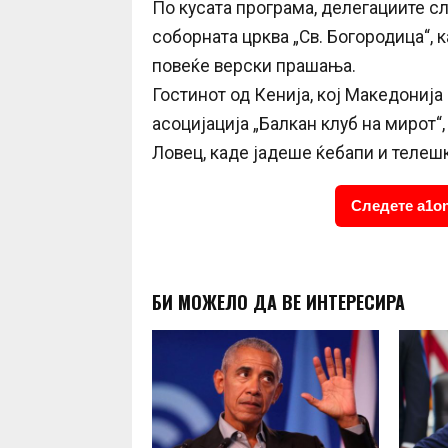
По кусата програма, делегациите с
соборната црква „Св. Богородица“,
повеќе верски прашања.
Гостинот од Кенија, кој Македонија
асоцијација „Балкан клуб на мирот“
Ловец, каде јадеше ќебапи и телеш
Следете a1on
БИ МОЖЕЛО ДА ВЕ ИНТЕРЕСИРА