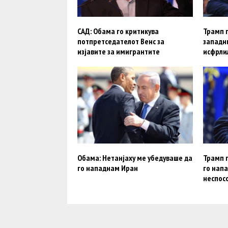
САД: Обама го критикува
Трамп 
потпретседателот Венс за
западни
изјавите за имигрантите
исфрлил
Обама: Нетанјаху ме убедуваше да
Трамп п
го нападнам Иран
го напа
неспос