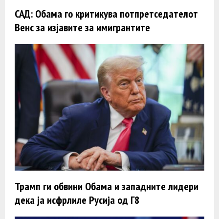
САД: Обама го критикува потпретседателот
Венс за изјавите за имигрантите
Трамп ги обвини Обама и западните лидери
дека ја исфрлиле Русија од Г8