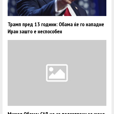
Трамп пред 13 години: Обама ќе го нападне
Иран зашто е неспособен
Мишел Обама: САД не се подготвени за жена