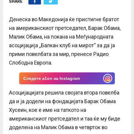
SHARE
E
N
Денеска во Македонија ќе пристигне братот
на американскиот претседател, Барак Обама,
U
Малик Обама, на покана на Меѓународната
асоцијација „Балкан клуб на мирот“ за да ја
прими повелбата за мир, пренесе Радио
Слободна Европа.
Следете a1on на Instagram
Асоцијацијата решила својата втора повелба
да и ја додели на фондацијата Барак Обама
Хусеин, кое е име на таткото на
американскиот претседател и таа ќе му биде
доделена на Малик Обама в четврток во