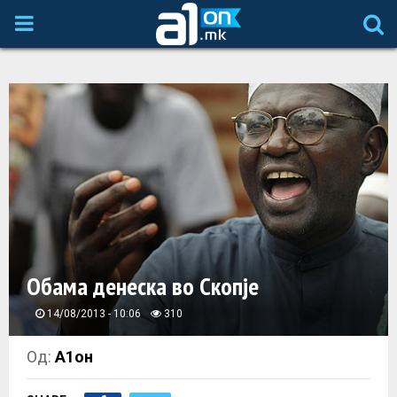
P
R
I
M
A
R
Обама денеска во Скопје
Y
14/08/2013 - 10:06
310
M
Од:
А1он